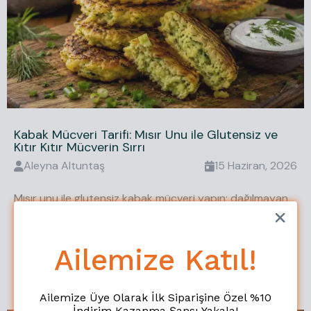
Kabak Mücveri Tarifi: Mısır Unu ile Glutensiz ve
Kıtır Kıtır Mücverin Sırrı
Aleyna
Altuntaş
15 Haziran, 2026
Mısır unu ile glutensiz kabak mücveri yapın; dağılmayan,
kıtır kıtır sonuç için oran, kızartma tekniği ve yoğurtlu
sos önerilerini adım adım deneyin.
Ailemize Katıl!
Devamını Oku
Ailemize Üye Olarak İlk Siparişine Özel %10
İndirim Kazanma Şansı Yakala!