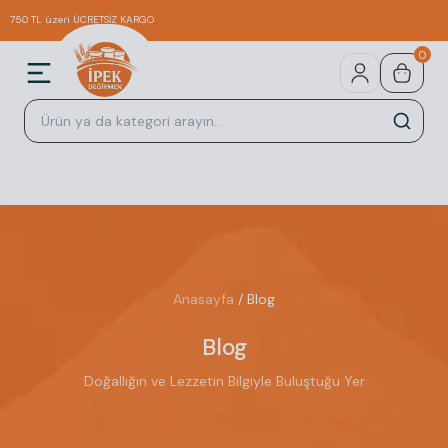
750 TL üzeri ÜCRETSİZ KARGO
0
Anasayfa
/ Blog
Blog
Doğallığın ve Lezzetin Bilgiyle Buluştuğu Yer