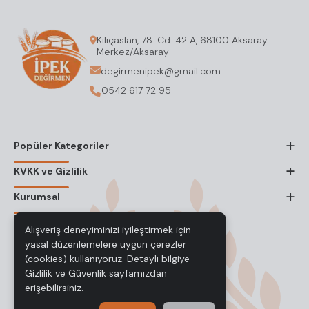
Kılıçaslan, 78. Cd. 42 A, 68100 Aksaray
Merkez/Aksaray
degirmenipek@gmail.com
0542 617 72 95
+
Popüler Kategoriler
+
KVKK ve Gizlilik
+
Kurumsal
Bizi Takip Edin
Alışveriş deneyiminizi iyileştirmek için
yasal düzenlemelere uygun çerezler
(cookies) kullanıyoruz. Detaylı bilgiye
Gizlilik ve Güvenlik
sayfamızdan
erişebilirsiniz.