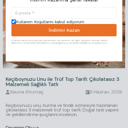
Kullanım Koşullarını kabul ediyorum
İndirimi Kazan
E-posta adresinizi girerek pazarlama ve tanıtım ile ilgili iletişim almayı kabul
edersiniz ve Gizlilik Politikamızı okuduğunuzu ve kabul ettiğinizi onaylarsınız.
Keçiboynuzu Unu ile Trüf Top Tarifi: Çikolatasız 3
Malzemeli Sağlıklı Tatlı
Aleyna
Altuntaş
9 Haziran, 2026
Keçiboynuzu unu, hurma ve fındık ezmesiyle hazırlanan
çikolatasız 3 malzemeli trüf top tarifi. Doğal tatlı yapımı
ve şekillendirme ipuçlarını inceleyin.
Devamını Oku