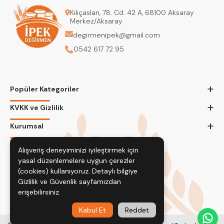
Kılıçaslan, 78. Cd. 42 A, 68100 Aksaray
Merkez/Aksaray
degirmenipek@gmail.com
0542 617 72 95
+
Popüler Kategoriler
+
KVKK ve Gizlilik
+
Kurumsal
Bizi Takip Edin
Alışveriş deneyiminizi iyileştirmek için
yasal düzenlemelere uygun çerezler
(cookies) kullanıyoruz. Detaylı bilgiye
Gizlilik ve Güvenlik
sayfamızdan
erişebilirsiniz.
Kabul Et
Reddet