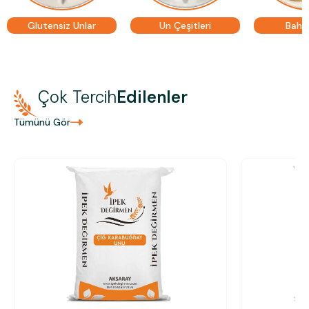
Glutensiz Unlar
Un Çeşitleri
Bahar
Çok Tercih
Edilenler
Tümünü Gör