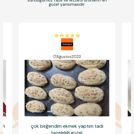
sunduğumuz taze ve lezzetli ürünlerin en
güzel yansımasıdır.
17
Ağustos
2023
dan
çok beğendim ekmek yaptım tadı
tazeleliği güzel.