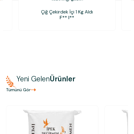
Çiğ Çekirdek İçi 1 Kg Aldı
F** I**
Yeni Gelen
Ürünler
Tümünü Gör