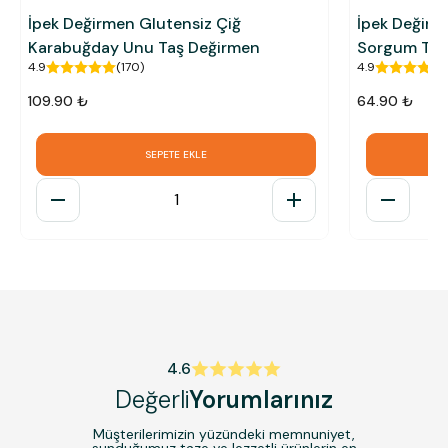
İpek Değirmen Glutensiz Çiğ
İpek Değir
Karabuğday Unu Taş Değirmen
Sorgum To
4.9
(
170
)
4.9
109.90 ₺
64.90 ₺
SEPETE EKLE
1
4.6
Değerli
Yorumlarınız
Müşterilerimizin yüzündeki memnuniyet,