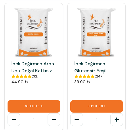
İpek Değirmen Arpa
İpek Değirmen
Unu Doğal Katkısız
Glutensiz Yeşil
(
32
)
(
24
)
Taş Değirmen Unu
Mercimek Unu Taş
44.90 ₺
39.90 ₺
Değirmen Unu
SEPETE EKLE
SEPETE EKLE
1
1