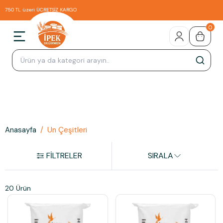
750 TL üzeri ÜCRETSİZ KARGO
0
Anasayfa
/
Un Çeşitleri
FİLTRELER
SIRALA
20 Ürün