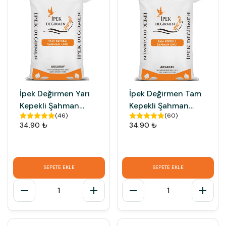
İpek Değirmen Yarı
İpek Değirmen Tam
Kepekli Şahman
Kepekli Şahman
(
46
)
(
60
)
Tam Buğday Unu
Tam Buğday Unu
34.90 ₺
34.90 ₺
Taş Değirmen Unu
Taş Değirmen Unu
SEPETE EKLE
SEPETE EKLE
1
1