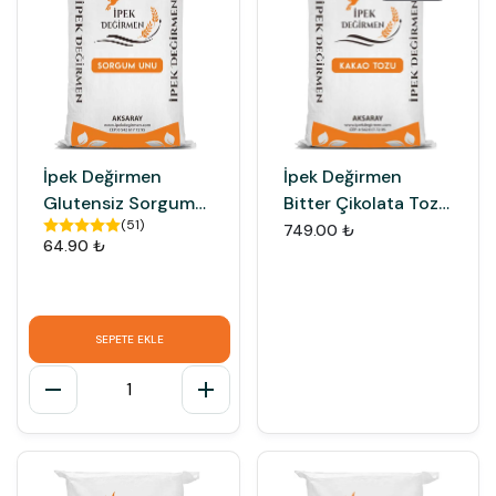
İpek Değirmen
İpek Değirmen
Glutensiz Sorgum
Bitter Çikolata Tozu
(
51
)
Unu Sorgum Tohum
Kakao Unu
749.00 ₺
64.90 ₺
Tozu
SEPETE EKLE
1