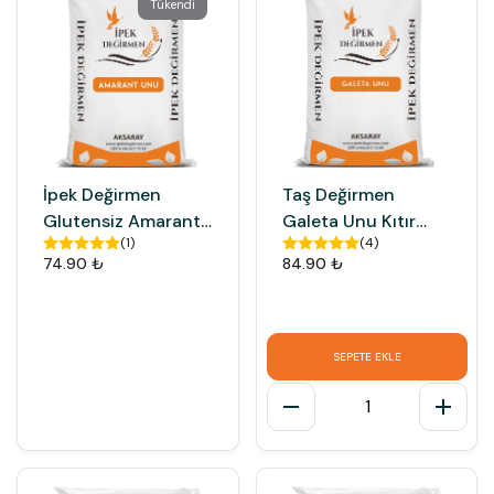
Tükendi
İpek Değirmen
Taş Değirmen
Glutensiz Amarant
Galeta Unu Kıtır
(
1
)
(
4
)
Tohumu Unu
Ekmek Kızartma
74.90 ₺
84.90 ₺
Unu
SEPETE EKLE
1