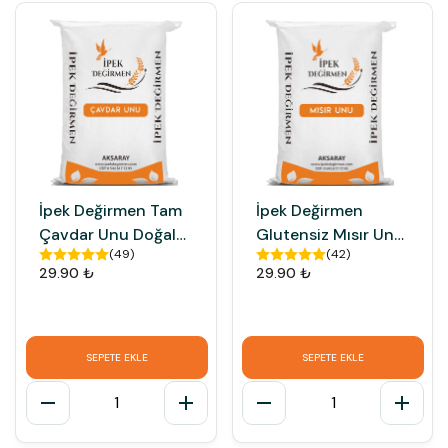
İpek Değirmen Tam
İpek Değirmen
Çavdar Unu Doğal
Glutensiz Mısır Unu
(
49
)
(
42
)
Katkısız Taş
Doğal Katkısız Taş
29.90 ₺
29.90 ₺
Değirmen Unu
Değirmen Unu
SEPETE EKLE
SEPETE EKLE
1
1