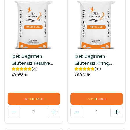
İpek Değirmen
İpek Değirmen
Glutensiz Fasulye
Glutensiz Pirinç
(
21
)
(
41
)
Unu Katkısız Taş
Unu Doğal Katkısız
29.90 ₺
39.90 ₺
Değirmen Unu
Taş Değirmen Un
SEPETE EKLE
SEPETE EKLE
1
1
Ailemize Katıl!