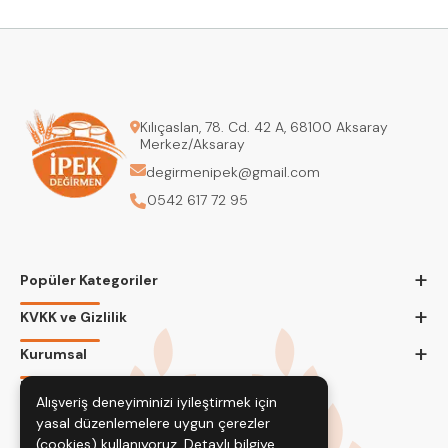
Kılıçaslan, 78. Cd. 42 A, 68100 Aksaray
Merkez/Aksaray
degirmenipek@gmail.com
0542 617 72 95
+
Popüler Kategoriler
+
KVKK ve Gizlilik
+
Kurumsal
Bizi Takip Edin
Alışveriş deneyiminizi iyileştirmek için
yasal düzenlemelere uygun çerezler
(cookies) kullanıyoruz. Detaylı bilgiye