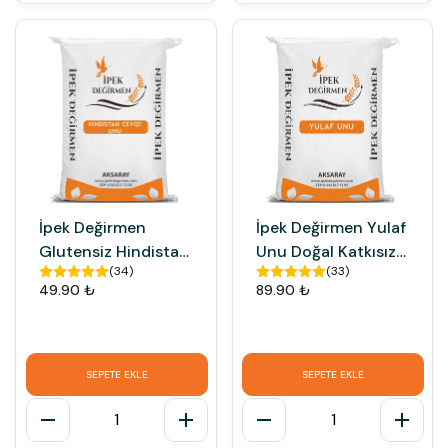
İpek Değirmen
İpek Değirmen Yulaf
Glutensiz Hindistan
Unu Doğal Katkısız
(
34
)
(
33
)
Cevizi Unu Taş
Taş Değirmen Unu
49.90 ₺
89.90 ₺
Değirmen
SEPETE EKLE
SEPETE EKLE
1
1