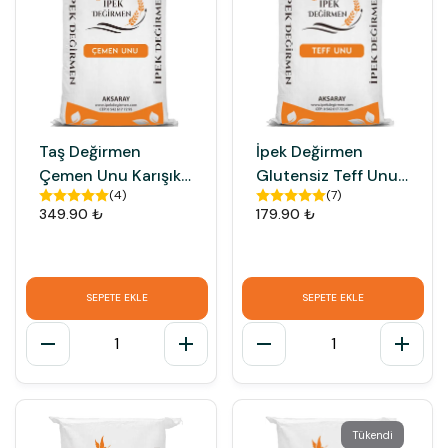
Taş Değirmen
İpek Değirmen
Çemen Unu Karışık
Glutensiz Teff Unu
(
4
)
(
7
)
Pastırmalık Çemen
Teff Tohumu Tozu
349.90 ₺
179.90 ₺
Tozu 1 KG
SEPETE EKLE
SEPETE EKLE
1
1
Tükendi