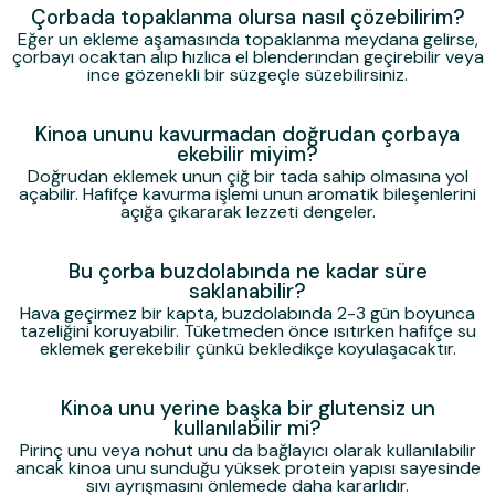
Çorbada topaklanma olursa nasıl çözebilirim?
Eğer un ekleme aşamasında topaklanma meydana gelirse,
çorbayı ocaktan alıp hızlıca el blenderından geçirebilir veya
ince gözenekli bir süzgeçle süzebilirsiniz.
Kinoa ununu kavurmadan doğrudan çorbaya
ekebilir miyim?
Doğrudan eklemek unun çiğ bir tada sahip olmasına yol
açabilir. Hafifçe kavurma işlemi unun aromatik bileşenlerini
açığa çıkararak lezzeti dengeler.
Bu çorba buzdolabında ne kadar süre
saklanabilir?
Hava geçirmez bir kapta, buzdolabında 2-3 gün boyunca
tazeliğini koruyabilir. Tüketmeden önce ısıtırken hafifçe su
eklemek gerekebilir çünkü bekledikçe koyulaşacaktır.
Kinoa unu yerine başka bir glutensiz un
kullanılabilir mi?
Pirinç unu veya nohut unu da bağlayıcı olarak kullanılabilir
ancak kinoa unu sunduğu yüksek protein yapısı sayesinde
sıvı ayrışmasını önlemede daha kararlıdır.