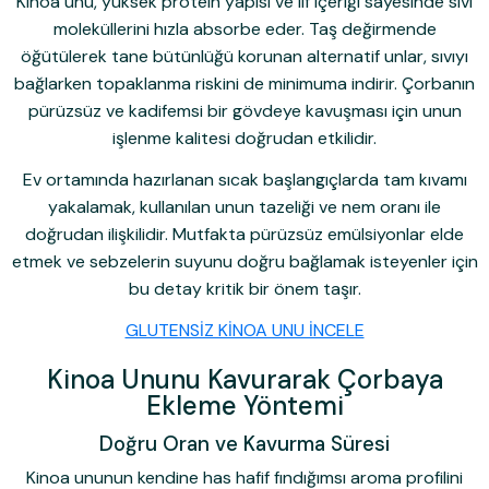
Kinoa unu, yüksek protein yapısı ve lif içeriği sayesinde sıvı
moleküllerini hızla absorbe eder. Taş değirmende
öğütülerek tane bütünlüğü korunan alternatif unlar, sıvıyı
bağlarken topaklanma riskini de minimuma indirir. Çorbanın
pürüzsüz ve kadifemsi bir gövdeye kavuşması için unun
işlenme kalitesi doğrudan etkilidir.
Ev ortamında hazırlanan sıcak başlangıçlarda tam kıvamı
yakalamak, kullanılan unun tazeliği ve nem oranı ile
doğrudan ilişkilidir. Mutfakta pürüzsüz emülsiyonlar elde
etmek ve sebzelerin suyunu doğru bağlamak isteyenler için
bu detay kritik bir önem taşır.
GLUTENSİZ KİNOA UNU İNCELE
Kinoa Ununu Kavurarak Çorbaya
Ekleme Yöntemi
Doğru Oran ve Kavurma Süresi
Kinoa ununun kendine has hafif fındığımsı aroma profilini