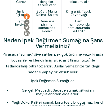
Görevi
dengeler,
kokusunu alır
tazelik verir
En İyi
Soğan, Mantı,
Kırmızı Et, Tavuk,
Eşlikçisi
Dolma, Salata
Zeytinyağı
Pişirme
Genellikle
Hem
Tavsiyesi
pişirme
marinasyonda
sonrasında
hem sunumda
eklenir
kullanılır
Neden İpek Değirmen Sumağına Şans
Vermelisiniz?
Piyasada "sumak" diye satılan pek çok ürün ne yazık ki gıda
boyası ile renklendirilmiş, sitrik asit (limon tuzu) ile
tatlandırılmış bitki tozlarıdır. Bunlar yemeğinize tat değil,
sadece yapay bir ekşilik verir.
İpek Değirmen Sumağı
ise:
Gerçek Meyvedir:
Sadece sumak bitkisinin
meyvelerinden elde edilir.
Yağlı Doku:
Kaliteli sumak kuru toz gibi uçuşmaz; kendi