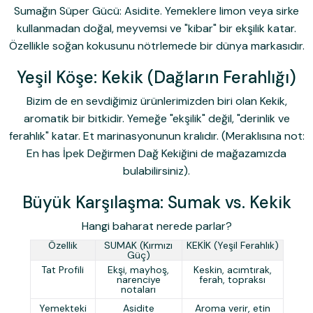
Sumağın Süper Gücü:
Asidite. Yemeklere limon veya sirke
kullanmadan doğal, meyvemsi ve "kibar" bir ekşilik katar.
Özellikle soğan kokusunu nötrlemede bir dünya markasıdır.
Yeşil Köşe: Kekik (Dağların Ferahlığı)
Bizim de en sevdiğimiz ürünlerimizden biri olan Kekik,
aromatik bir bitkidir. Yemeğe "ekşilik" değil, "derinlik ve
ferahlık" katar. Et marinasyonunun kralıdır. (Meraklısına not:
En has
İpek Değirmen Dağ Kekiği
ni de mağazamızda
bulabilirsiniz).
Büyük Karşılaşma: Sumak vs. Kekik
Hangi baharat nerede parlar?
Özellik
SUMAK (Kırmızı
KEKİK (Yeşil Ferahlık)
Güç)
Tat Profili
Ekşi, mayhoş,
Keskin, acımtırak,
narenciye
ferah, topraksı
notaları
Yemekteki
Asidite
Aroma verir, etin