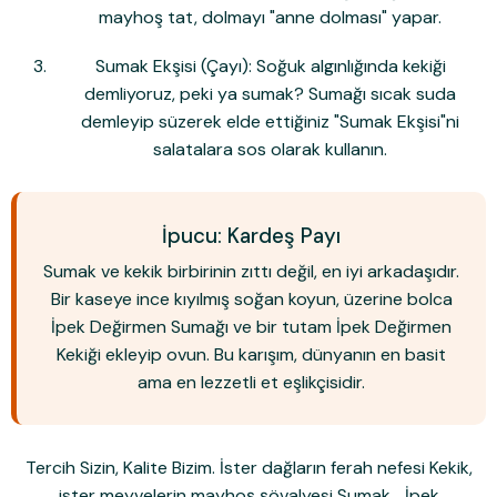
mayhoş tat, dolmayı "anne dolması" yapar.
Sumak Ekşisi (Çayı):
Soğuk algınlığında kekiği
demliyoruz, peki ya sumak? Sumağı sıcak suda
demleyip süzerek elde ettiğiniz "Sumak Ekşisi"ni
salatalara sos olarak kullanın.
İpucu: Kardeş Payı
Sumak ve kekik birbirinin zıttı değil, en iyi arkadaşıdır.
Bir kaseye ince kıyılmış soğan koyun, üzerine bolca
İpek Değirmen Sumağı
ve bir tutam
İpek Değirmen
Kekiği
ekleyip ovun. Bu karışım, dünyanın en basit
ama en lezzetli et eşlikçisidir.
Tercih Sizin, Kalite Bizim.
İster dağların ferah nefesi
Kekik
,
ister meyvelerin mayhoş şövalyesi
Sumak
... İpek