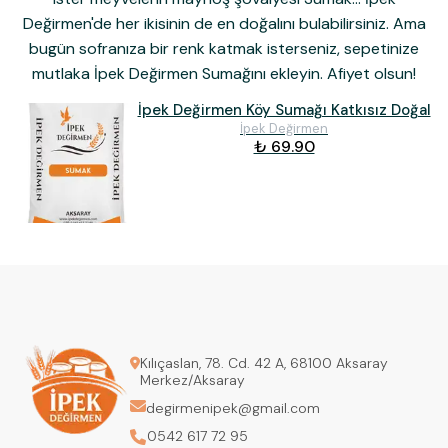
Değirmen'de her ikisinin de en doğalını bulabilirsiniz. Ama
bugün sofranıza bir renk katmak isterseniz, sepetinize
mutlaka
İpek Değirmen Sumağı
nı ekleyin. Afiyet olsun!
İpek Değirmen Köy Sumağı Katkısız Doğal
İpek Değirmen
₺ 69.90
Kılıçaslan, 78. Cd. 42 A, 68100 Aksaray
Merkez/Aksaray
degirmenipek@gmail.com
0542 617 72 95