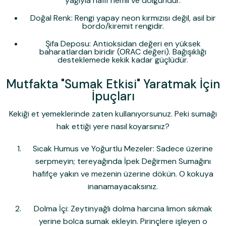
yağıyla hafif nemli ve dolgundur.
Doğal Renk:
Rengi yapay neon kırmızısı değil, asil bir
bordo/kiremit rengidir.
Şifa Deposu:
Antioksidan değeri en yüksek
baharatlardan biridir (ORAC değeri). Bağışıklığı
desteklemede kekik kadar güçlüdür.
Mutfakta "Sumak Etkisi" Yaratmak İçin
İpuçları
Kekiği et yemeklerinde zaten kullanıyorsunuz. Peki sumağı
hak ettiği yere nasıl koyarsınız?
Sıcak Humus ve Yoğurtlu Mezeler:
Sadece üzerine
serpmeyin; tereyağında
İpek Değirmen Sumağı
nı
hafifçe yakın ve mezenin üzerine dökün. O kokuya
inanamayacaksınız.
Dolma İçi:
Zeytinyağlı dolma harcına limon sıkmak
yerine bolca sumak ekleyin. Pirinçlere işleyen o