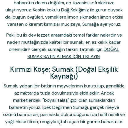
baharatın da en doğalını, en tazesini sofralarınıza
ulaştırıyoruz. Keskin kokulu
Dağ Kekiğimiz
ile gurur duysak
da, bugün övgüleri, yemeklere limon sıkmadan limon etkisi
yaratan o kiremit kırmızısı mucizeye,
Sumağa
ayırıyoruz.
Peki, bu iki dev lezzet arasındaki temel farklar nelerdir ve
neden mutfağınızda kaliteli bir sumak, en az kekik kadar
önemlidir? Gerçek sumağın farkını tatmak için
DOĞAL
SUMAK SATIN ALMAK İÇİN TIKLAYIN
.
Kırmızı Köşe: Sumak (Doğal Ekşilik
Kaynağı)
Sumak, yabani bir bitkinin meyvelerinin kurutulup, genellikle
az miktarda tuzla dövülmesiyle elde edilir. Ancak
marketlerdeki "boyalı talaş" gibi olan sumaklardan
bahsetmiyoruz.
İpek Değirmen Sumağı
, gerçek meyve
özünü barındıran, parmakla dokunduğunuzda hafif nemli ve
yağlı hissettiren, rengiyle iştah açan bir gurme baharattır.