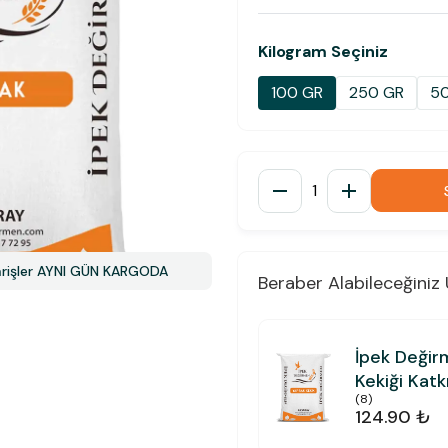
Kilogram Seçiniz
100 GR
250 GR
5
1
parişler AYNI GÜN KARGODA
Beraber Alabileceğiniz 
İpek Değir
Kekiği Katk
(
8
)
124.90 ₺