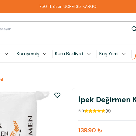
750 TL üzeri ÜCRETSİZ KARGO
r
Kuruyemiş
Kuru Bakliyat
Kuş Yemi
al
İpek Değirmen K
5.0
(
8
)
139.90 ₺