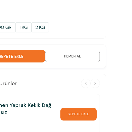
00 GR
1 KG
2 KG
SEPETE EKLE
HEMEN AL
Ürünler
men Yaprak Kekik Dağ
ısız
SEPETE EKLE