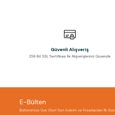
Güvenli Alışveriş
256 Bit SSL Sertifikası İle Alışverişleriniz Güvende
E-Bülten
Bültenimize Üye Olun! Tüm İndirim ve Fırsatlardan İlk Sizi