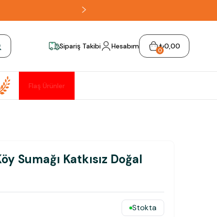
Sipariş Takibi
Hesabım
₺0,00
0
Flaş Ürünler
öy Sumağı Katkısız Doğal
Stokta