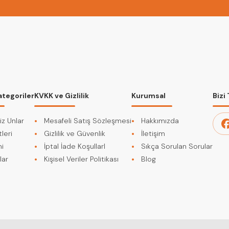
ategoriler
KVKK ve Gizlilik
Kurumsal
Bizi
iz Unlar
Mesafeli Satış Sözleşmesi
Hakkımızda
leri
Gizlilik ve Güvenlik
İletişim
i
İptal İade KoşullarI
Sıkça Sorulan Sorular
lar
Kişisel Veriler Politikası
Blog