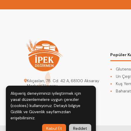
Popüler K
Glutens
Un Çeşit
Kılıçaslan, 78. Cd. 42 A, 68100 Aksaray
Kuş Yem
Merkez/Aksaray
Baharat
Alışveriş deneyiminizi iyileştirmek için
degirmenipek@gmail.com
yasal düzenlemelere uygun çerezler
0542 617 72 95
(cookies) kullanıyoruz. Detaylı bilgiye
Gizlilik ve Güvenlik
sayfamızdan
erişebilirsiniz.
Kabul Et
Reddet