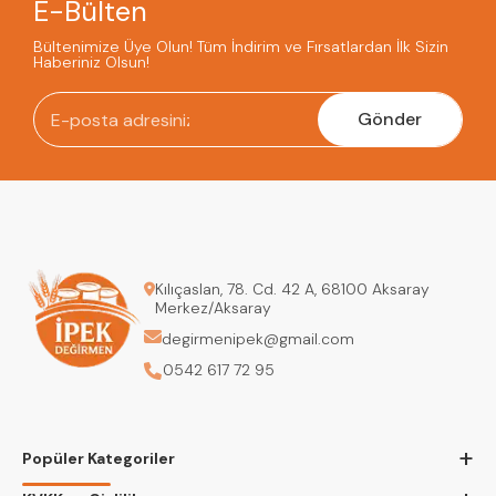
E-Bülten
Bültenimize Üye Olun! Tüm İndirim ve Fırsatlardan İlk Sizin
Haberiniz Olsun!
Gönder
Kılıçaslan, 78. Cd. 42 A, 68100 Aksaray
Merkez/Aksaray
degirmenipek@gmail.com
0542 617 72 95
+
Popüler Kategoriler