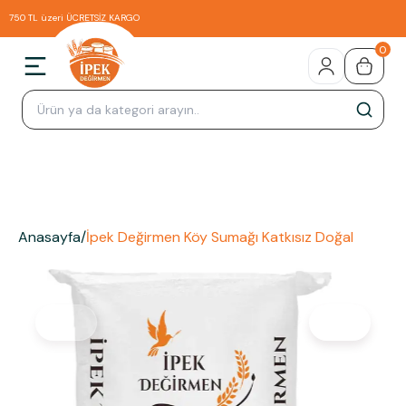
750 TL üzeri ÜCRETSİZ KARGO
0
Anasayfa
/
İpek Değirmen Köy Sumağı Katkısız Doğal