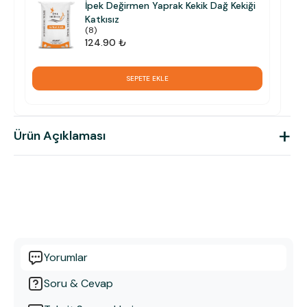
İpek Değirmen Yaprak Kekik Dağ Kekiği
Katkısız
(
8
)
124.90 ₺
SEPETE EKLE
+
Ürün Açıklaması
Yorumlar
Soru & Cevap