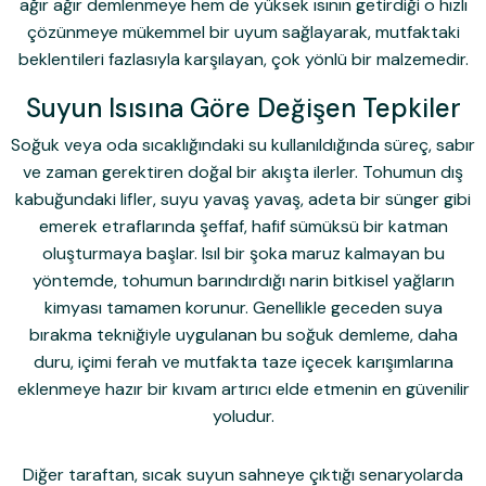
ağır ağır demlenmeye hem de yüksek ısının getirdiği o hızlı
çözünmeye mükemmel bir uyum sağlayarak, mutfaktaki
beklentileri fazlasıyla karşılayan, çok yönlü bir malzemedir.
Suyun Isısına Göre Değişen Tepkiler
Soğuk veya oda sıcaklığındaki su kullanıldığında süreç, sabır
ve zaman gerektiren doğal bir akışta ilerler. Tohumun dış
kabuğundaki lifler, suyu yavaş yavaş, adeta bir sünger gibi
emerek etraflarında şeffaf, hafif sümüksü bir katman
oluşturmaya başlar. Isıl bir şoka maruz kalmayan bu
yöntemde, tohumun barındırdığı narin bitkisel yağların
kimyası tamamen korunur. Genellikle geceden suya
bırakma tekniğiyle uygulanan bu soğuk demleme, daha
duru, içimi ferah ve mutfakta taze içecek karışımlarına
eklenmeye hazır bir kıvam artırıcı elde etmenin en güvenilir
yoludur.
Diğer taraftan, sıcak suyun sahneye çıktığı senaryolarda