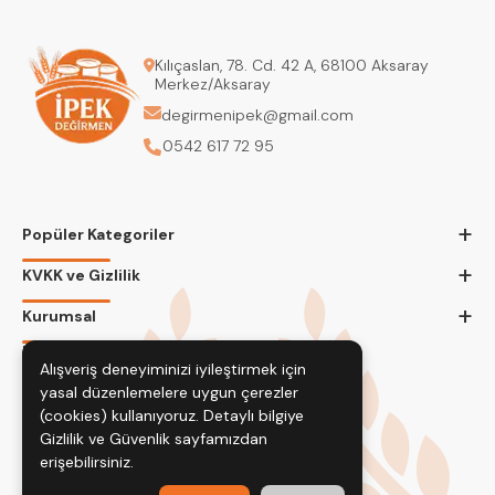
Kılıçaslan, 78. Cd. 42 A, 68100 Aksaray
Merkez/Aksaray
degirmenipek@gmail.com
0542 617 72 95
+
Popüler Kategoriler
+
KVKK ve Gizlilik
+
Kurumsal
Bizi Takip Edin
Alışveriş deneyiminizi iyileştirmek için
yasal düzenlemelere uygun çerezler
(cookies) kullanıyoruz. Detaylı bilgiye
Gizlilik ve Güvenlik
sayfamızdan
erişebilirsiniz.