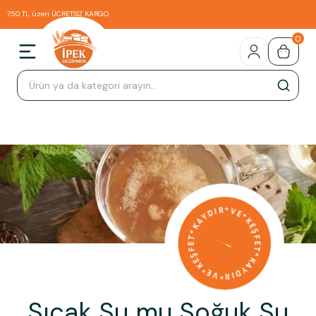
750 TL üzeri ÜCRETSİZ KARGO
0
Sıcak Su mu Soğuk Su