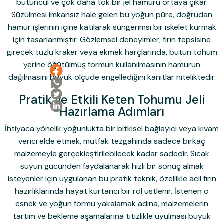
bütüncül ve çok daha tok bir jel hamuru ortaya çıkar.
Süzülmesi imkansız hale gelen bu yoğun püre, doğrudan
hamur işlerinin içine katılarak süngerimsi bir iskelet kurmak
için tasarlanmıştır. Gözlemsel deneyimler, fırın tepsisine
girecek tuzlu kraker veya ekmek harçlarında, bütün tohum
yerine öğütülmüş formun kullanılmasının hamurun
Ailemize Katıl!
dağılmasını büyük ölçüde engellediğini kanıtlar niteliktedir.
Pratik ve Etkili Keten Tohumu Jeli
Ailemize Üye Olarak İlk Siparişine Özel %10
Hazırlama Adımları
İndirim Kazanma Şansı Yakala!
İhtiyaca yönelik yoğunlukta bir bitkisel bağlayıcı veya kıvam
verici elde etmek, mutfak tezgahında sadece birkaç
Kullanım Koşullarını kabul ediyorum
malzemeyle gerçekleştirilebilecek kadar sadedir. Sıcak
İndirimi Kazan
suyun gücünden faydalanarak hızlı bir sonuç almak
isteyenler için uygulanan bu pratik teknik, özellikle acil fırın
E-posta adresinizi girerek pazarlama ve tanıtım ile ilgili iletişim almayı kabul
edersiniz ve Gizlilik Politikamızı okuduğunuzu ve kabul ettiğinizi onaylarsınız.
hazırlıklarında hayat kurtarıcı bir rol üstlenir. İstenen o
esnek ve yoğun formu yakalamak adına, malzemelerin
tartım ve bekleme aşamalarına titizlikle uyulması büyük