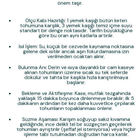
önem taşır.
Ölçü Kabı Hazırlığı:
1 yemek kaşığı bütün keten
tohumuna karşılık, 3 yemek kaşığı temiz içme suyu
standart bir denge noktasıdır. Tarifin büyüklüğüne
göre bu oran aynı katlarla artırılır.
Isıl İşlem:
Su, küçük bir cezvede kaynama noktasına
gelene dek ısıtılır ancak aşırı fokurdamasına izin
verilmeden ocaktan alınır.
Bulunma Anı:
Derin ve ısıya dayanıklı bir cam kaseye
alınan tohumların üzerine sıcak su tek seferde
dökülür ve tahta bir kaşıkla hızla karıştırılmaya
başlanır.
Bekleme ve Aktifleşme:
Kase, mutfak tezgahında
yaklaşık 15 dakika boyunca dinlenmeye bırakılır; ilk 5
dakikanın ardından bir kez daha kuvvetlice çırpılarak
tohumların topaklanması önlenir.
Süzme Aşaması:
Karışım soğuyup sakız kıvamına
geldiğinde, ince delikli tel bir süzgeçten geçirilerek
tohumları ayrıştırılır (şeffaf jel isteniyorsa) veya hiçbir
işleme tabi tutulmadan doğrudan harca katılır.