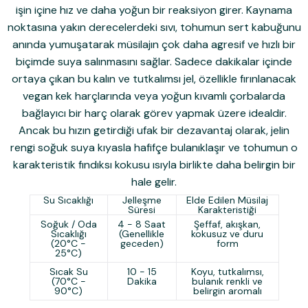
işin içine hız ve daha yoğun bir reaksiyon girer. Kaynama
noktasına yakın derecelerdeki sıvı, tohumun sert kabuğunu
anında yumuşatarak müsilajın çok daha agresif ve hızlı bir
biçimde suya salınmasını sağlar. Sadece dakikalar içinde
ortaya çıkan bu kalın ve tutkalımsı jel, özellikle fırınlanacak
vegan kek harçlarında veya yoğun kıvamlı çorbalarda
bağlayıcı bir harç olarak görev yapmak üzere idealdir.
Ancak bu hızın getirdiği ufak bir dezavantaj olarak, jelin
rengi soğuk suya kıyasla hafifçe bulanıklaşır ve tohumun o
karakteristik fındıksı kokusu ısıyla birlikte daha belirgin bir
hale gelir.
Su Sıcaklığı
Jelleşme
Elde Edilen Müsilaj
Süresi
Karakteristiği
Soğuk / Oda
4 - 8 Saat
Şeffaf, akışkan,
Sıcaklığı
(Genellikle
kokusuz ve duru
(20°C -
geceden)
form
25°C)
Sıcak Su
10 - 15
Koyu, tutkalımsı,
(70°C -
Dakika
bulanık renkli ve
90°C)
belirgin aromalı