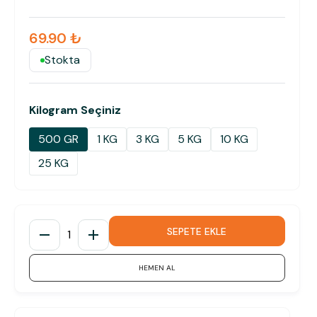
69.90 ₺
Stokta
Kilogram Seçiniz
500 GR
1 KG
3 KG
5 KG
10 KG
25 KG
SEPETE EKLE
1
HEMEN AL