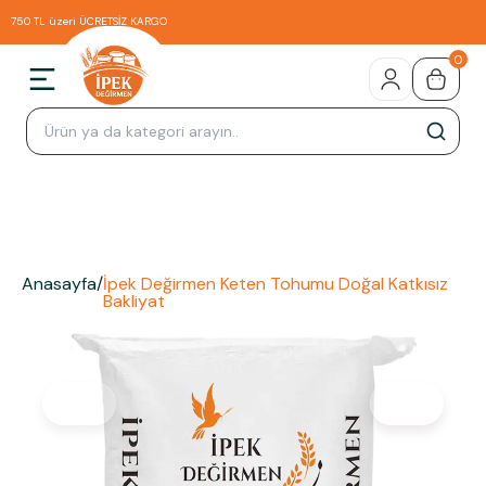
750 TL üzeri ÜCRETSİZ KARGO
0
Anasayfa
/
İpek Değirmen Keten Tohumu Doğal Katkısız
Bakliyat