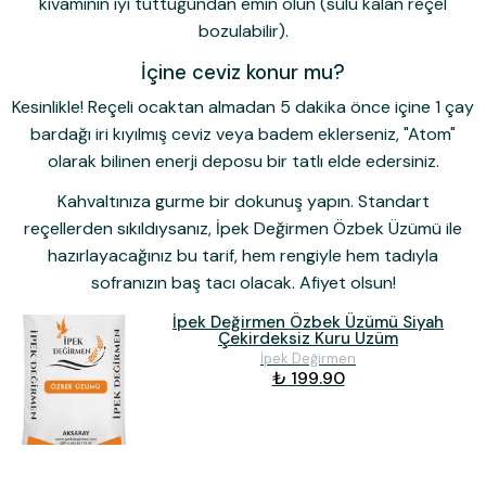
kıvamının iyi tuttuğundan emin olun (sulu kalan reçel
bozulabilir).
İçine ceviz konur mu?
Kesinlikle! Reçeli ocaktan almadan 5 dakika önce içine 1 çay
bardağı iri kıyılmış ceviz veya badem eklerseniz, "Atom"
olarak bilinen enerji deposu bir tatlı elde edersiniz.
Kahvaltınıza gurme bir dokunuş yapın.
Standart
reçellerden sıkıldıysanız,
İpek Değirmen Özbek Üzümü
ile
hazırlayacağınız bu tarif, hem rengiyle hem tadıyla
sofranızın baş tacı olacak. Afiyet olsun!
İpek Değirmen Özbek Üzümü Siyah
Çekirdeksiz Kuru Üzüm
İpek Değirmen
₺ 199.90