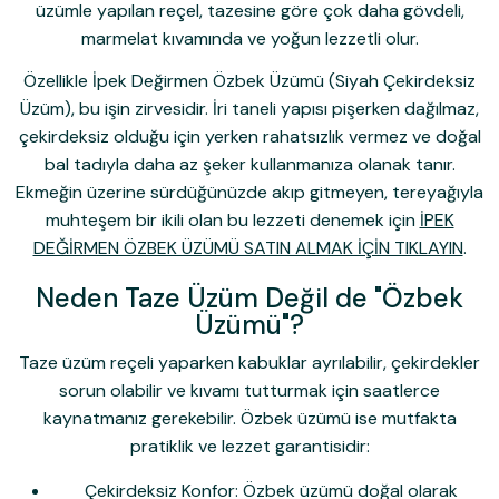
üzümle yapılan reçel, tazesine göre çok daha gövdeli,
marmelat kıvamında ve yoğun lezzetli olur.
Özellikle
İpek Değirmen Özbek Üzümü
(Siyah Çekirdeksiz
Üzüm), bu işin zirvesidir. İri taneli yapısı pişerken dağılmaz,
çekirdeksiz olduğu için yerken rahatsızlık vermez ve doğal
bal tadıyla daha az şeker kullanmanıza olanak tanır.
Ekmeğin üzerine sürdüğünüzde akıp gitmeyen, tereyağıyla
muhteşem bir ikili olan bu lezzeti denemek için
İPEK
DEĞİRMEN ÖZBEK ÜZÜMÜ SATIN ALMAK İÇİN TIKLAYIN
.
Neden Taze Üzüm Değil de "Özbek
Üzümü"?
Taze üzüm reçeli yaparken kabuklar ayrılabilir, çekirdekler
sorun olabilir ve kıvamı tutturmak için saatlerce
kaynatmanız gerekebilir. Özbek üzümü ise mutfakta
pratiklik ve lezzet garantisidir:
Çekirdeksiz Konfor:
Özbek üzümü doğal olarak