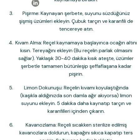
Ailemize Üye Olarak İlk Siparişine Özel %10
İndirim Kazanma Şansı Yakala!
Pişirme:
Kaynayan şerbete, suyunu süzdüğünüz
şişmiş üzümleri ekleyin. Çubuk tarçın ve karanfili de
tencereye atın.
Kullanım Koşullarını kabul ediyorum
İndirimi Kazan
Kıvam Alma:
Reçel kaynamaya başlayınca ocağın altını
kısın. Tereyağını ekleyin (Bu reçelin parlak olmasını
E-posta adresinizi girerek pazarlama ve tanıtım ile ilgili iletişim almayı kabul
edersiniz ve Gizlilik Politikamızı okuduğunuzu ve kabul ettiğinizi onaylarsınız.
sağlar). Yaklaşık
30-40 dakika
kısık ateşte, üzümler
şerbetle tamamen bütünleşip şeffaflaşana kadar
pişirin.
Limon Dokunuşu:
Reçelin kıvamı koyulaştığında
(kaşıkla aldığınızda son damla ağır akıyorsa) limon
suyunu ekleyin. 5 dakika daha kaynatıp tarçın ve
karanfilleri içinden çıkarın.
Kavanozlama:
Reçeli sıcakken sterilize edilmiş
kavanozlara doldurun, kapağını sıkıca kapatıp ters