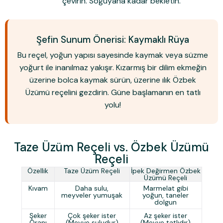
çevirin. Soğuyana kadar bekletin.
Şefin Sunum Önerisi: Kaymaklı Rüya
Bu reçel, yoğun yapısı sayesinde kaymak veya süzme
yoğurt ile inanılmaz yakışır. Kızarmış bir dilim ekmeğin
üzerine bolca kaymak sürün, üzerine ılık Özbek
Üzümü reçelini gezdirin. Güne başlamanın en tatlı
yolu!
Taze Üzüm Reçeli vs. Özbek Üzümü
Reçeli
Özellik
Taze Üzüm Reçeli
İpek Değirmen Özbek
Üzümü Reçeli
Kıvam
Daha sulu,
Marmelat gibi
meyveler yumuşak
yoğun, taneler
dolgun
Şeker
Çok şeker ister
Az şeker ister
Oranı
(Meyve suludur)
(Meyve tatlıdır)