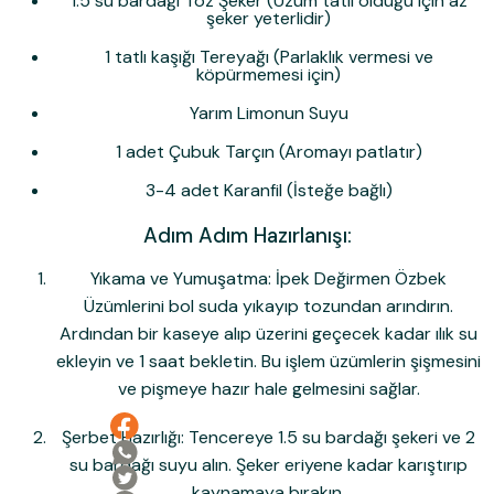
1.5 su bardağı Toz Şeker (Üzüm tatlı olduğu için az
şeker yeterlidir)
1 tatlı kaşığı Tereyağı (Parlaklık vermesi ve
köpürmemesi için)
Yarım Limonun Suyu
1 adet Çubuk Tarçın (Aromayı patlatır)
3-4 adet Karanfil (İsteğe bağlı)
Adım Adım Hazırlanışı:
Yıkama ve Yumuşatma:
İpek Değirmen Özbek
Üzümleri
ni bol suda yıkayıp tozundan arındırın.
Ardından bir kaseye alıp üzerini geçecek kadar ılık su
ekleyin ve
1 saat
bekletin. Bu işlem üzümlerin şişmesini
ve pişmeye hazır hale gelmesini sağlar.
Ailemize Katıl!
Şerbet Hazırlığı:
Tencereye 1.5 su bardağı şekeri ve 2
su bardağı suyu alın. Şeker eriyene kadar karıştırıp
kaynamaya bırakın.