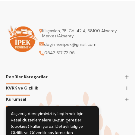
Kılıçaslan, 78. Cd. 42 A, 68100 Aksaray
Merkez/Aksaray
degirmenipek@gmail.com
0542 617 72 95
+
Popüler Kategoriler
+
KVKK ve Gizlilik
+
Kurumsal
Bizi Takip Edin
Alışveriş deneyiminizi iyileştirmek için
yasal düzenlemelere uygun çerezler
(cookies) kullanıyoruz. Detaylı bilgiye
Gizlilik ve Güvenlik
sayfamızdan