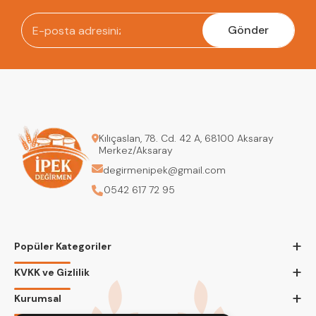
Gönder
Kılıçaslan, 78. Cd. 42 A, 68100 Aksaray
Merkez/Aksaray
degirmenipek@gmail.com
0542 617 72 95
+
Popüler Kategoriler
+
KVKK ve Gizlilik
+
Kurumsal