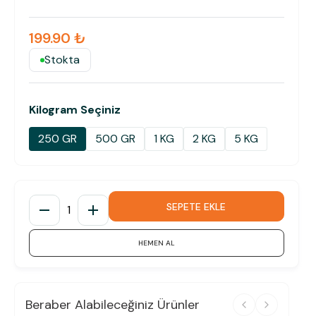
199.90 ₺
Stokta
Kilogram Seçiniz
250 GR
500 GR
1 KG
2 KG
5 KG
SEPETE EKLE
1
HEMEN AL
Beraber Alabileceğiniz Ürünler