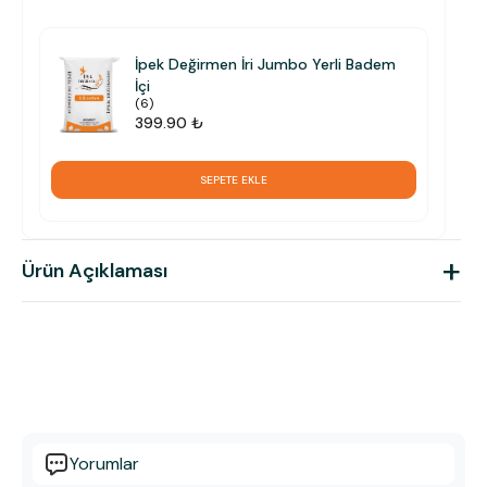
İpek Değirmen İri Jumbo Yerli Badem
İçi
(
6
)
399.90 ₺
SEPETE EKLE
+
Ürün Açıklaması
Yorumlar