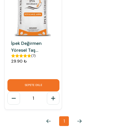
İpek Değirmen
Yöresel Taş
(
7
)
Değirmen Soyulmuş
29.90 ₺
Arpa Kabuksuz
SEPETE EKLE
1
1