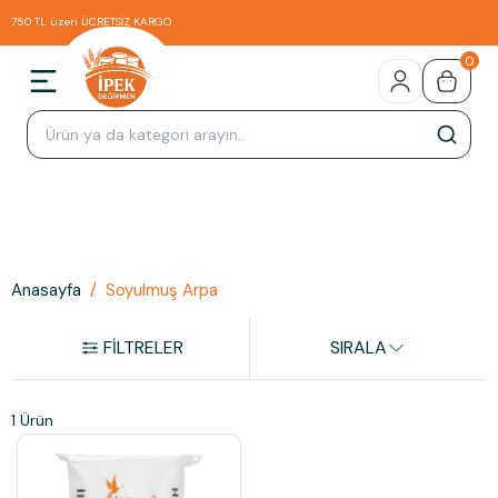
750 TL üzeri ÜCRETSİZ KARGO
0
Anasayfa
/
Soyulmuş Arpa
FİLTRELER
SIRALA
1 Ürün