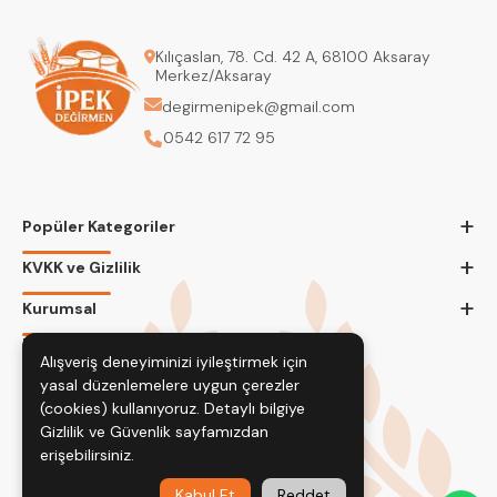
Kılıçaslan, 78. Cd. 42 A, 68100 Aksaray
Merkez/Aksaray
degirmenipek@gmail.com
0542 617 72 95
+
Popüler Kategoriler
+
KVKK ve Gizlilik
+
Kurumsal
Bizi Takip Edin
Alışveriş deneyiminizi iyileştirmek için
yasal düzenlemelere uygun çerezler
(cookies) kullanıyoruz. Detaylı bilgiye
Gizlilik ve Güvenlik
sayfamızdan
erişebilirsiniz.
Kabul Et
Reddet