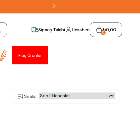
Sipariş Takibi
Hesabım
₺0,00
0
Flaş Ürünler
Sırala
: