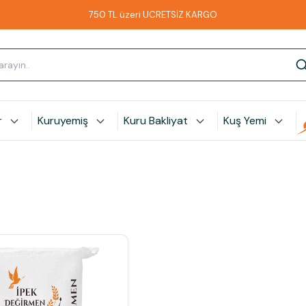
750 TL üzeri ÜCRETSİZ KARGO
r
Kuruyemiş
Kuru Bakliyat
Kuş Yemi