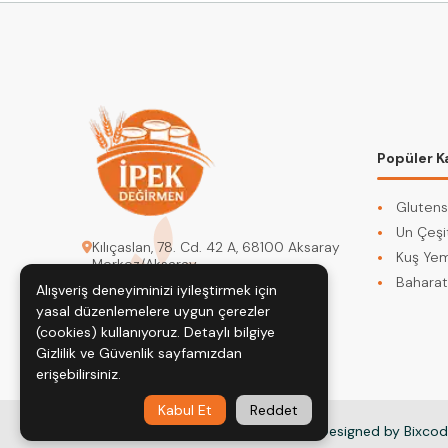
Popüler K
Glutens
Un Çeşit
Kılıçaslan, 78. Cd. 42 A, 68100 Aksaray
Kuş Yem
Merkez/Aksaray
Baharat
Alışveriş deneyiminizi iyileştirmek için
degirmenipek@gmail.com
yasal düzenlemelere uygun çerezler
0542 617 72 95
(cookies) kullanıyoruz. Detaylı bilgiye
Gizlilik ve Güvenlik
sayfamızdan
erişebilirsiniz.
Kabul Et
Reddet
© İpekdeğirmen Tüm Hakları Saklıdır. | Designed by Bixco