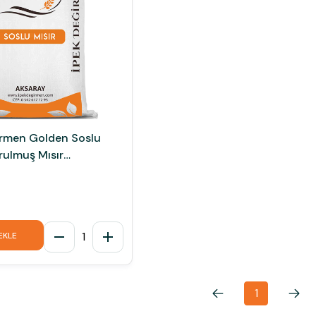
irmen Golden Soslu
rulmuş Mısır
1
EKLE
1