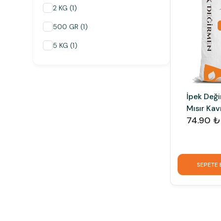
2 KG
(
1
)
500 GR
(
1
)
5 KG
(
1
)
İpek Değ
Mısır Kav
74.90 ₺
Kavurga
SEPETE 