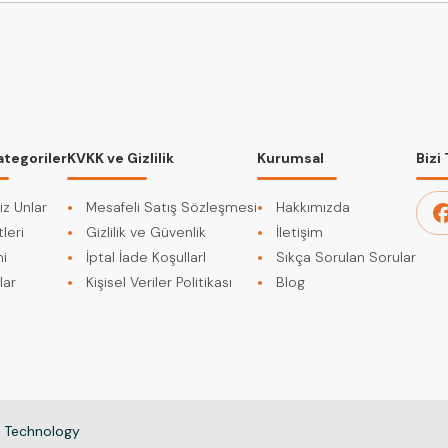
ategoriler
KVKK ve Gizlilik
Kurumsal
Bizi
iz Unlar
Mesafeli Satış Sözleşmesi
Hakkımızda
leri
Gizlilik ve Güvenlik
İletişim
i
İptal İade KoşullarI
Sıkça Sorulan Sorular
lar
Kişisel Veriler Politikası
Blog
d Technology