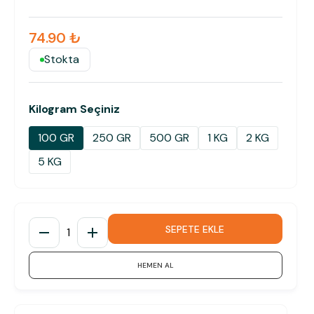
74.90 ₺
Stokta
Kilogram Seçiniz
100 GR
250 GR
500 GR
1 KG
2 KG
5 KG
SEPETE EKLE
1
HEMEN AL