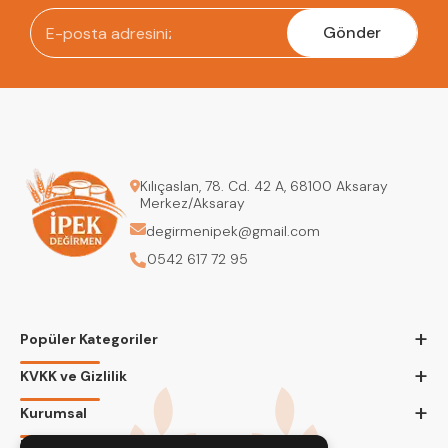
Gönder
Kılıçaslan, 78. Cd. 42 A, 68100 Aksaray
Merkez/Aksaray
degirmenipek@gmail.com
0542 617 72 95
+
Popüler Kategoriler
+
KVKK ve Gizlilik
+
Kurumsal
Bizi Takip Edin