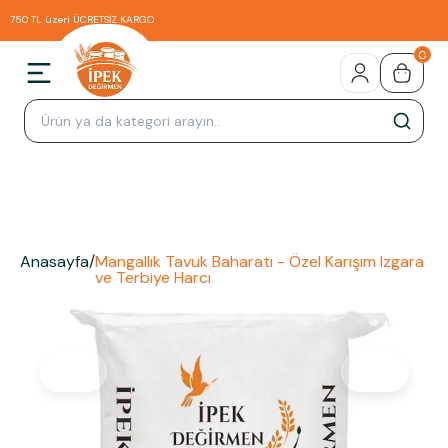
750 TL üzeri ÜCRETSİZ KARGO
0
Anasayfa
/
Mangallık Tavuk Baharatı - Özel Karışım Izgara
ve Terbiye Harcı