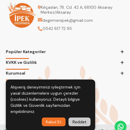
Kılıçaslan, 78. Cd. 42 A, 68100 Aksaray
Merkez/Aksaray
degirmenipek@gmail.com
0542 617 72 95
+
Popüler Kategoriler
+
KVKK ve Gizlilik
+
Kurumsal
Bizi Takip Edin
Alışveriş deneyiminizi iyileştirmek için
yasal düzenlemelere uygun çerezler
(cookies) kullanıyoruz. Detaylı bilgiye
Gizlilik ve Güvenlik
sayfamızdan
erişebilirsiniz.
Kabul Et
Reddet