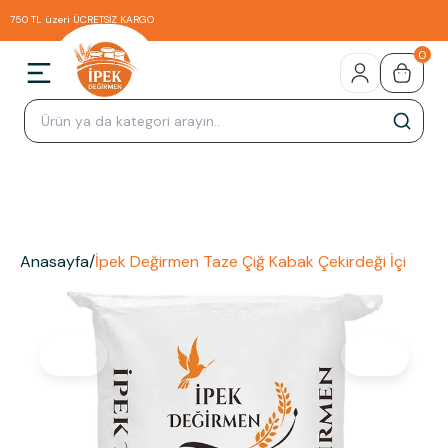
750 TL üzeri ÜCRETSİZ KARGO
0
Anasayfa
/
İpek Değirmen Taze Çiğ Kabak Çekirdeği İçi