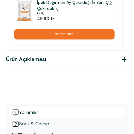
İpek Değirmen Ay Çekirdeği İri Yerli Çiğ
Çekirdek İçi
(
24
)
49.90 ₺
SEPETE EKLE
+
Ürün Açıklaması
Yorumlar
Soru & Cevap