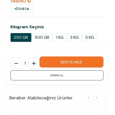
149.90 ₺
Stokta
Kilogram Seçiniz
250 GR
500 GR
1 KG
3 KG
5 KG
SEPETE EKLE
1
HEMEN AL
Beraber Alabileceğiniz Ürünler