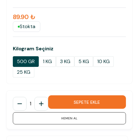
89.90 ₺
Stokta
Kilogram Seçiniz
500 GR
1 KG
3 KG
5 KG
10 KG
25 KG
SEPETE EKLE
1
HEMEN AL