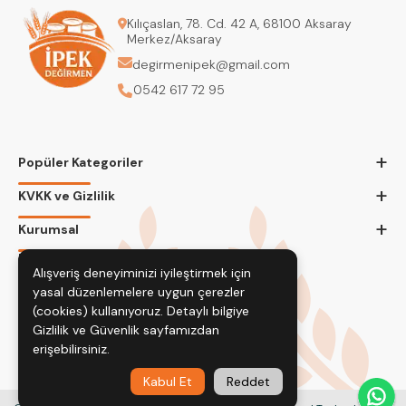
Kılıçaslan, 78. Cd. 42 A, 68100 Aksaray
Merkez/Aksaray
degirmenipek@gmail.com
0542 617 72 95
+
Popüler Kategoriler
+
KVKK ve Gizlilik
+
Kurumsal
Bizi Takip Edin
Alışveriş deneyiminizi iyileştirmek için
yasal düzenlemelere uygun çerezler
(cookies) kullanıyoruz. Detaylı bilgiye
Gizlilik ve Güvenlik
sayfamızdan
erişebilirsiniz.
Kabul Et
Reddet