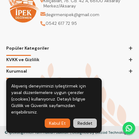
Kılıçaslan, 78. Cd. 42 A, 68100 Aksaray
Merkez/Aksaray
degirmenipek@gmail.com
0542 617 72 95
+
Popüler Kategoriler
+
KVKK ve Gizlilik
+
Kurumsal
Bizi Takip Edin
Alışveriş deneyiminizi iyileştirmek için
yasal düzenlemelere uygun çerezler
(cookies) kullanıyoruz. Detaylı bilgiye
Gizlilik ve Güvenlik
sayfamızdan
erişebilirsiniz.
Kabul Et
Reddet
© İpekdeğirmen Tüm Hakları Saklıdır. | Designed by Bixcod Technology