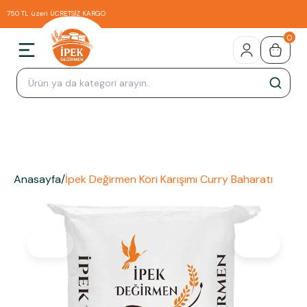
750 TL üzeri ÜCRETSİZ KARGO
0
Anasayfa
/
İpek Değirmen Köri Karışımı Curry Baharatı