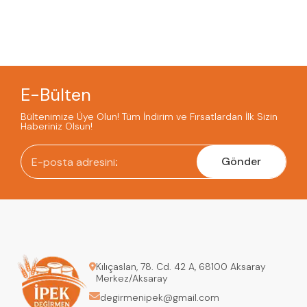
E-Bülten
Bültenimize Üye Olun! Tüm İndirim ve Fırsatlardan İlk Sizin
Haberiniz Olsun!
Gönder
Kılıçaslan, 78. Cd. 42 A, 68100 Aksaray
Merkez/Aksaray
degirmenipek@gmail.com