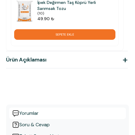
İpek Değirmen Taş Köprü Yerli
Sarımsak Tozu
(
10
)
49.90 ₺
SEPETE EKLE
+
Ürün Açıklaması
Yorumlar
Soru & Cevap