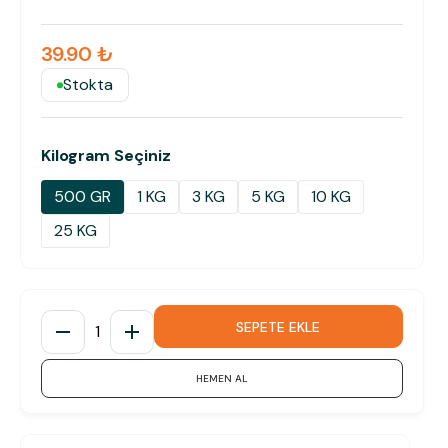
39.90 ₺
Stokta
Kilogram Seçiniz
500 GR
1 KG
3 KG
5 KG
10 KG
25 KG
SEPETE EKLE
1
HEMEN AL