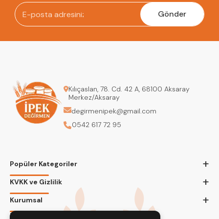
Gönder
Kılıçaslan, 78. Cd. 42 A, 68100 Aksaray
Merkez/Aksaray
degirmenipek@gmail.com
0542 617 72 95
+
Popüler Kategoriler
+
KVKK ve Gizlilik
+
Kurumsal
Bizi Takip Edin