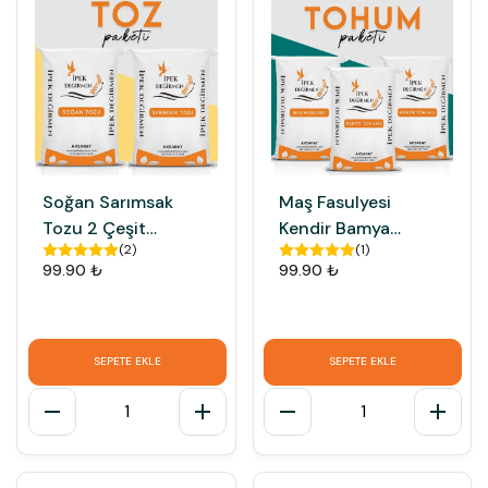
Soğan Sarımsak
Maş Fasulyesi
Tozu 2 Çeşit
Kendir Bamya
(
2
)
(
1
)
Baharat Seti
Tohumu 3 Çeşit
99.90 ₺
99.90 ₺
Tohum Paketi
SEPETE EKLE
SEPETE EKLE
1
1