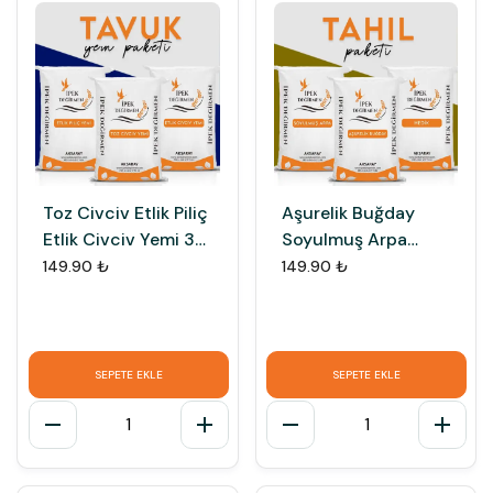
Toz Civciv Etlik Piliç
Aşurelik Buğday
Etlik Civciv Yemi 3
Soyulmuş Arpa
Çeşit Tavuk Yemi
Hedik Diş Buğdayı 3
149.90 ₺
149.90 ₺
lü Tahıl Paketi
SEPETE EKLE
SEPETE EKLE
1
1