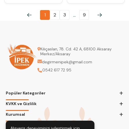
1
2
3
9
...
Kılıçaslan, 78. Cd. 42 A, 68100 Aksaray
Merkez/Aksaray
degirmenipek@gmail.com
0542 617 72 95
+
Popüler Kategoriler
+
KVKK ve Gizlilik
+
Kurumsal
Bizi Takip Edin
Alışveriş deneyiminizi iyileştirmek için