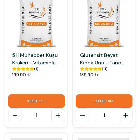
5'li Muhabbet Kuşu
Glutensiz Beyaz
Krakeri - Vitaminli
Kinoa Unu - Tane
(
1
)
(
11
)
Enerji Deposu Ödül
Kinoa
199.90 ₺
139.90 ₺
Maması
Besleyiciliğinde
Diyet Unu
SEPETE EKLE
SEPETE EKLE
1
1