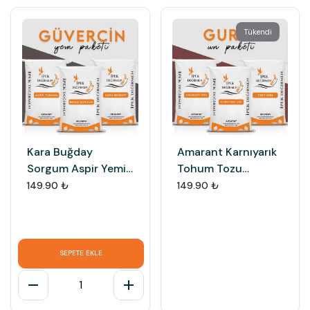
Tükendi
Kara Buğday
Amarant Karnıyarık
Sorgum Aspir Yemi
Tohum Tozu
3 Çeşit Besleyici
Psyllium Teff Unu 3
149.90 ₺
149.90 ₺
Kuş Yemi Paketi
Çeşit Gurme Paket
SEPETE EKLE
1