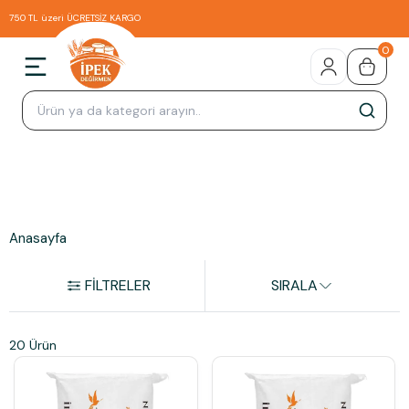
750 TL üzeri ÜCRETSİZ KARGO
0
Anasayfa
FİLTRELER
SIRALA
20 Ürün