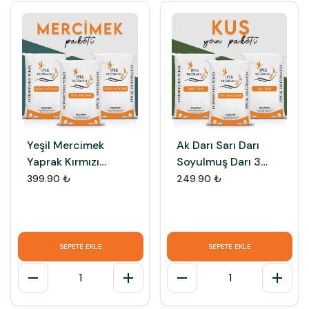
Yeşil Mercimek
Ak Darı Sarı Darı
Yaprak Kırmızı
Soyulmuş Darı 3
Mercimek Futbol
Çeşit Premium Darı
399.90 ₺
249.90 ₺
Kırmızı Mercimek 3
Paketi
lü Paket
SEPETE EKLE
SEPETE EKLE
1
1