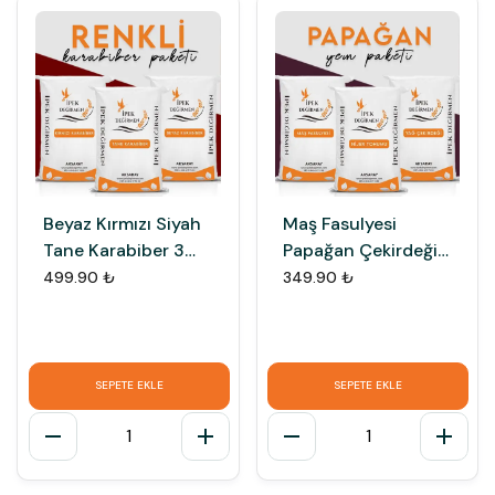
Beyaz Kırmızı Siyah
Maş Fasulyesi
Tane Karabiber 3
Papağan Çekirdeği
Çeşit Renkli Paket
Nijer Tohumu 3
499.90 ₺
349.90 ₺
Çeşit Premium
Papağan Yemi
SEPETE EKLE
SEPETE EKLE
1
1