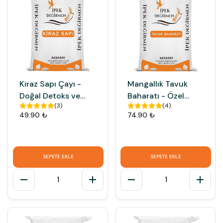
Kiraz Sapı Çayı -
Mangallık Tavuk
Doğal Detoks ve
Baharatı - Özel
(
3
)
(
4
)
Diyet Desteği
Karışım Izgara ve
49.90 ₺
74.90 ₺
Terbiye Harcı
SEPETE EKLE
SEPETE EKLE
1
1