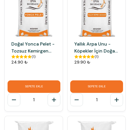
Doğal Yonca Pelet -
Yallık Arpa Unu -
Tozsuz Kemirgen
Köpekler İçin Doğal
(
1
)
(
1
)
Yemi Tavşan
Besleyici Yal ve
24.90 ₺
29.90 ₺
Hamster Yemi
Zavar Maması
SEPETE EKLE
SEPETE EKLE
1
1