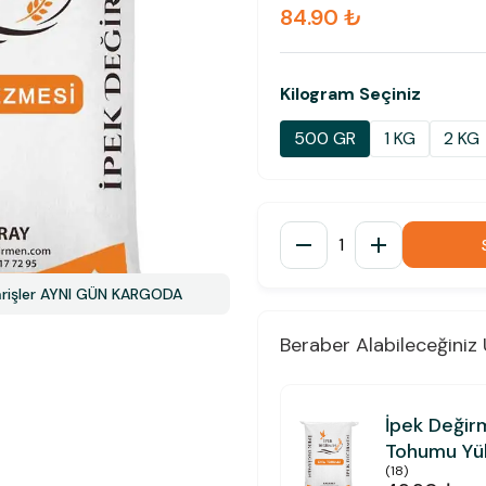
84.90 ₺
Kilogram Seçiniz
500 GR
1 KG
2 KG
1
parişler AYNI GÜN KARGODA
Beraber Alabileceğiniz 
İpek Değir
Tohumu Yük
(
18
)