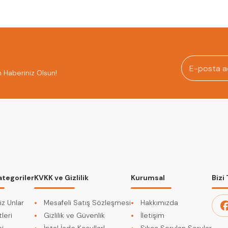
n Haberiniz Olsun!
ategoriler
KVKK ve Gizlilik
Kurumsal
Bizi
iz Unlar
Mesafeli Satış Sözleşmesi
Hakkımızda
leri
Gizlilik ve Güvenlik
İletişim