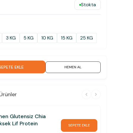
Stokta
3 KG
5 KG
10 KG
15 KG
25 KG
SEPETE EKLE
HEMEN AL
Ürünler
men Glutensiz Chia
sek Lif Protein
SEPETE EKLE