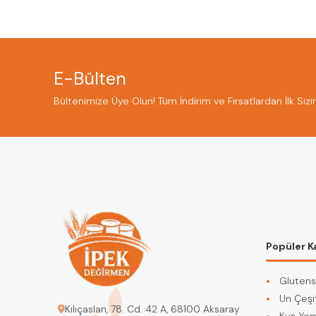
E-Bülten
Bültenimize Üye Olun! Tüm İndirim ve Fırsatlardan İlk Sizi
Popüler K
Glutens
Un Çeşit
Kılıçaslan, 78. Cd. 42 A, 68100 Aksaray