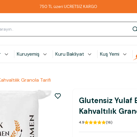
750 TL üzeri ÜCRETSİZ KARGO
r
Kuruyemiş
Kuru Bakliyat
Kuş Yemi
hvaltılık Granola Tarifi
Glutensiz Yulaf 
Kahvaltılık Grano
4.9
(
16
)