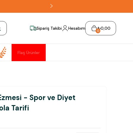
Sipariş Takibi
Hesabım
₺0,00
0
Flaş Ürünler
Ezmesi - Spor ve Diyet
la Tarifi