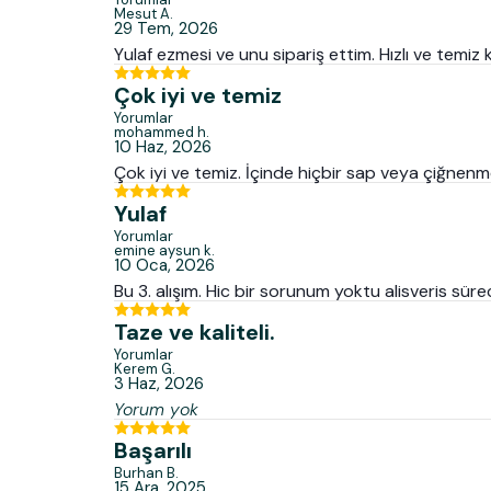
Mesut
A.
29 Tem, 2026
Yulaf ezmesi ve unu sipariş ettim. Hızlı ve temiz
Çok iyi ve temiz
Yorumlar
mohammed
h.
10 Haz, 2026
Çok iyi ve temiz. İçinde hiçbir sap veya çiğnenme
Yulaf
Yorumlar
emine aysun
k.
10 Oca, 2026
Bu 3. alışım. Hic bir sorunum yoktu alisveris süre
Taze ve kaliteli.
Yorumlar
Kerem
G.
3 Haz, 2026
Yorum yok
Başarılı
Burhan
B.
15 Ara, 2025