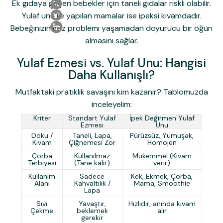
Ek gıdaya geçen bebekler için taneli gıdalar riskli olabilir.
Yulaf unu ile yapılan mamalar ise ipeksi kıvamdadır.
Bebeğinizin gaz problemi yaşamadan doyurucu bir öğün
almasını sağlar.
Yulaf Ezmesi vs. Yulaf Unu: Hangisi
Daha Kullanışlı?
Mutfaktaki pratiklik savaşını kim kazanır? Tablomuzda
inceleyelim:
Kriter
Standart Yulaf
İpek Değirmen Yulaf
Ezmesi
Unu
Doku /
Taneli, Lapa,
Pürüzsüz, Yumuşak,
Kıvam
Çiğnemesi Zor
Homojen
Çorba
Kullanılmaz
Mükemmel (Kıvam
Terbiyesi
(Tane kalır)
verir)
Kullanım
Sadece
Kek, Ekmek, Çorba,
Alanı
Kahvaltılık /
Mama, Smoothie
Lapa
Sıvı
Yavaştır,
Hızlıdır, anında kıvam
Çekme
beklemek
alır
gerekir