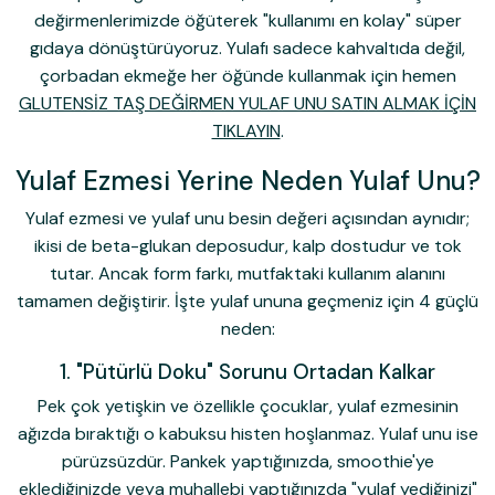
değirmenlerimizde öğüterek "kullanımı en kolay" süper
gıdaya dönüştürüyoruz. Yulafı sadece kahvaltıda değil,
çorbadan ekmeğe her öğünde kullanmak için hemen
GLUTENSİZ TAŞ DEĞİRMEN YULAF UNU SATIN ALMAK İÇİN
TIKLAYIN
.
Yulaf Ezmesi Yerine Neden Yulaf Unu?
Yulaf ezmesi ve yulaf unu besin değeri açısından aynıdır;
ikisi de beta-glukan deposudur, kalp dostudur ve tok
tutar. Ancak
form
farkı, mutfaktaki kullanım alanını
tamamen değiştirir. İşte yulaf ununa geçmeniz için 4 güçlü
neden:
1. "Pütürlü Doku" Sorunu Ortadan Kalkar
Pek çok yetişkin ve özellikle çocuklar, yulaf ezmesinin
ağızda bıraktığı o kabuksu histen hoşlanmaz. Yulaf unu ise
pürüzsüzdür. Pankek yaptığınızda, smoothie'ye
eklediğinizde veya muhallebi yaptığınızda "yulaf yediğinizi"