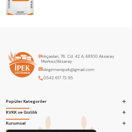
Kılıçaslan, 78. Cd. 42 A, 68100 Aksaray
Merkez/Aksaray
degirmenipek@gmail.com
0542 617 72 95
+
Popüler Kategoriler
+
KVKK ve Gizlilik
+
Kurumsal