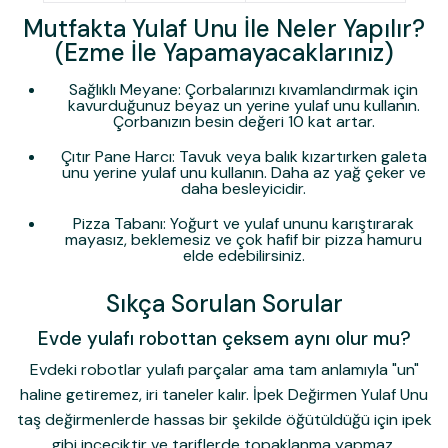
Mutfakta Yulaf Unu İle Neler Yapılır?
(Ezme İle Yapamayacaklarınız)
Sağlıklı Meyane:
Çorbalarınızı kıvamlandırmak için
kavurduğunuz beyaz un yerine yulaf unu kullanın.
Çorbanızın besin değeri 10 kat artar.
Çıtır Pane Harcı:
Tavuk veya balık kızartırken galeta
unu yerine yulaf unu kullanın. Daha az yağ çeker ve
daha besleyicidir.
Pizza Tabanı:
Yoğurt ve yulaf ununu karıştırarak
mayasız, beklemesiz ve çok hafif bir pizza hamuru
elde edebilirsiniz.
Sıkça Sorulan Sorular
Evde yulafı robottan çeksem aynı olur mu?
Evdeki robotlar yulafı parçalar ama tam anlamıyla "un"
haline getiremez, iri taneler kalır. İpek Değirmen Yulaf Unu
taş değirmenlerde hassas bir şekilde öğütüldüğü için ipek
gibi inceciktir ve tariflerde topaklanma yapmaz.