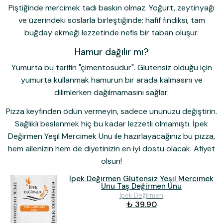
Piştiğinde mercimek tadı baskın olmaz. Yoğurt, zeytinyağı
ve üzerindeki soslarla birleştiğinde; hafif fındıksı, tam
buğday ekmeği lezzetinde nefis bir taban oluşur.
Hamur dağılır mı?
Yumurta bu tarifin "çimentosudur". Glutensiz olduğu için
yumurta kullanmak hamurun bir arada kalmasını ve
dilimlerken dağılmamasını sağlar.
Pizza keyfinden ödün vermeyin, sadece ununuzu değiştirin.
Sağlıklı beslenmek hiç bu kadar lezzetli olmamıştı.
İpek
Değirmen Yeşil Mercimek Unu
ile hazırlayacağınız bu pizza,
hem ailenizin hem de diyetinizin en iyi dostu olacak. Afiyet
olsun!
İpek Değirmen Glutensiz Yeşil Mercimek
Unu Taş Değirmen Unu
İpek Değirmen
₺ 39.90