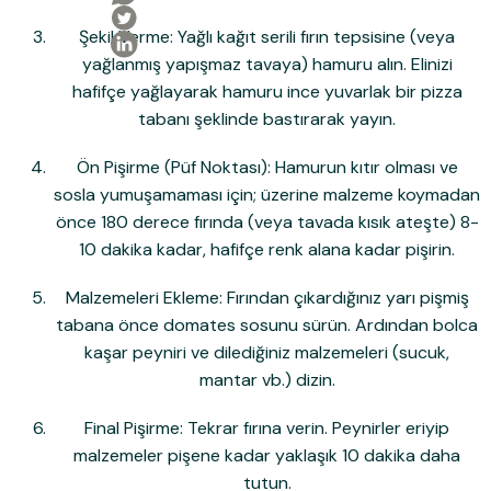
Şekil Verme:
Yağlı kağıt serili fırın tepsisine (veya
yağlanmış yapışmaz tavaya) hamuru alın. Elinizi
hafifçe yağlayarak hamuru ince yuvarlak bir pizza
tabanı şeklinde bastırarak yayın.
Ön Pişirme (Püf Noktası):
Hamurun kıtır olması ve
sosla yumuşamaması için; üzerine malzeme koymadan
önce
180 derece
fırında (veya tavada kısık ateşte)
8-
10 dakika
kadar, hafifçe renk alana kadar pişirin.
Malzemeleri Ekleme:
Fırından çıkardığınız yarı pişmiş
tabana önce domates sosunu sürün. Ardından bolca
kaşar peyniri ve dilediğiniz malzemeleri (sucuk,
mantar vb.) dizin.
Final Pişirme:
Tekrar fırına verin. Peynirler eriyip
malzemeler pişene kadar yaklaşık
10 dakika
daha
tutun.