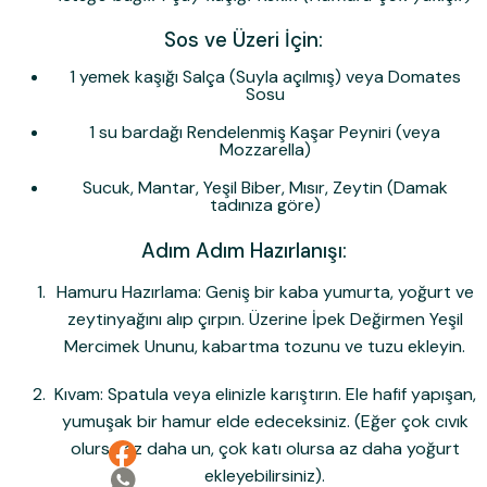
Sos ve Üzeri İçin:
1 yemek kaşığı Salça (Suyla açılmış) veya Domates
Sosu
1 su bardağı Rendelenmiş Kaşar Peyniri (veya
Mozzarella)
Sucuk, Mantar, Yeşil Biber, Mısır, Zeytin (Damak
tadınıza göre)
Adım Adım Hazırlanışı:
Hamuru Hazırlama:
Geniş bir kaba yumurta, yoğurt ve
zeytinyağını alıp çırpın. Üzerine
İpek Değirmen Yeşil
Mercimek Unu
nu, kabartma tozunu ve tuzu ekleyin.
Kıvam:
Spatula veya elinizle karıştırın. Ele hafif yapışan,
yumuşak bir hamur elde edeceksiniz. (Eğer çok cıvık
olursa az daha un, çok katı olursa az daha yoğurt
ekleyebilirsiniz).