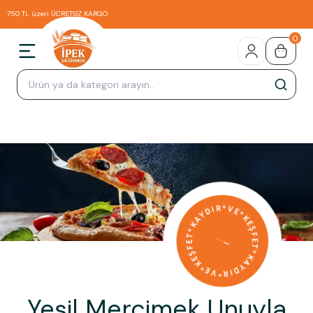
750 TL üzeri ÜCRETSİZ KARGO
0
Yeşil Mercimek Unuyla