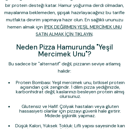
bir protein desteği katar. Hamur yoğurma derdi olmadan,
mayalanma beklemeden, şipşak hazırlayacağınız bu tarifle
mutfakta devrim yapmaya hazır olun. En sağlıklı ununuzu
hemen almak için
İPEK DEĞİRMEN YEŞİL MERCİMEK UNU
SATIN ALMAK İÇİN TIKLAYIN
.
Neden Pizza Hamurunda "Yeşil
Mercimek Unu"?
Bu sadece bir "alternatif" değil, pizzanın seviye atlamış
halidir:
Protein Bombası:
Yeşil mercimek unu, bitkisel protein
açısından çok zengindir. 1 dilim pizza yediğinizde,
karbonhidrat değil, kaslarınızı besleyen protein almış
olursunuz.
Glutensiz ve Hafif:
Çölyak hastaları veya gluten
hassasiyeti olanlar için pizzayı güvenli hale getirir.
Midede şişkinlik yapmaz.
Düşük Kalori, Yüksek Tokluk:
Lifli yapısı sayesinde kan