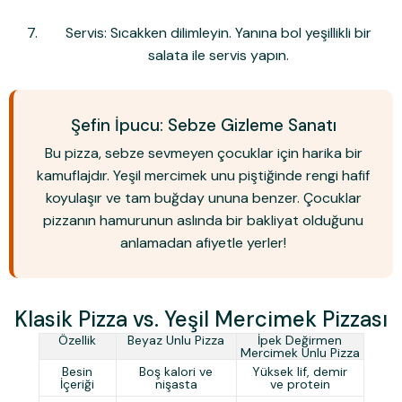
Servis:
Sıcakken dilimleyin. Yanına bol yeşillikli bir
salata ile servis yapın.
Şefin İpucu: Sebze Gizleme Sanatı
Bu pizza, sebze sevmeyen çocuklar için harika bir
kamuflajdır. Yeşil mercimek unu piştiğinde rengi hafif
koyulaşır ve tam buğday ununa benzer. Çocuklar
pizzanın hamurunun aslında bir bakliyat olduğunu
anlamadan afiyetle yerler!
Klasik Pizza vs. Yeşil Mercimek Pizzası
Özellik
Beyaz Unlu Pizza
İpek Değirmen
Mercimek Unlu Pizza
Besin
Boş kalori ve
Yüksek lif, demir
İçeriği
nişasta
ve protein