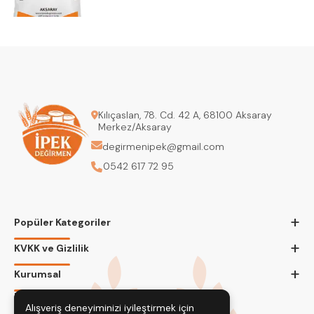
Kılıçaslan, 78. Cd. 42 A, 68100 Aksaray
Merkez/Aksaray
degirmenipek@gmail.com
0542 617 72 95
+
Popüler Kategoriler
+
KVKK ve Gizlilik
+
Kurumsal
Bizi Takip Edin
Alışveriş deneyiminizi iyileştirmek için