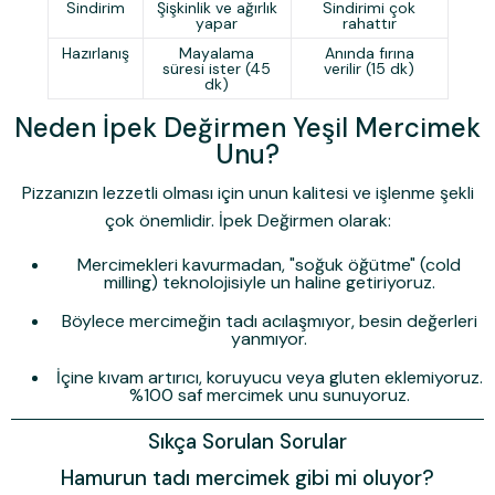
Sindirim
Şişkinlik ve ağırlık
Sindirimi çok
yapar
rahattır
Hazırlanış
Mayalama
Anında fırına
süresi ister (45
verilir (15 dk)
dk)
Neden İpek Değirmen Yeşil Mercimek
Unu?
Pizzanızın lezzetli olması için unun kalitesi ve işlenme şekli
çok önemlidir.
İpek Değirmen
olarak:
Mercimekleri kavurmadan, "soğuk öğütme" (cold
milling) teknolojisiyle un haline getiriyoruz.
Böylece mercimeğin tadı acılaşmıyor, besin değerleri
yanmıyor.
İçine kıvam artırıcı, koruyucu veya gluten eklemiyoruz.
%100 saf mercimek unu sunuyoruz.
Sıkça Sorulan Sorular
Hamurun tadı mercimek gibi mi oluyor?