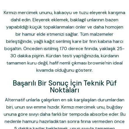
Kırmızı mercimek ununu, kakaoyu ve tuzu eleyerek karışıma
dahil edin. Eleyerek eklemek, baklagil unlarının bazen
yapabildiği küçük topaklanmaları önler ve daha homojen
bir hamur elde etmenizi sağlar. Tüm malzemeler
birleştiğinde, yağlı kağıt serilmiş kare bir fırın kabına harcı
boşaltın. Önceden ısıtılmış 170 derece fırında, yaklaşık 25-
30 dakika pişirin. Kürdan testi yaptığınızda, kürdanın
tamamen kuru değil, hafif nemli çıkması brownie’nin ideal
kıvamda olduğunu gösterir.
Başarılı Bir Sonuç İçin Teknik Püf
Noktaları
Alternatif unlarla çalışırken en sık karşılaşılan durumlardan
biri, unun sıvı emme hızıdır. Kırmızı mercimek unu, buğday
ununa göre sıvıyı daha farklı bir tempoda absorbe eder. Bu
nedenle hamuru hazırladıktan sonra fırına vermeden önce
5 dakika kadar bekletmek, unun sıvıyla tamamen