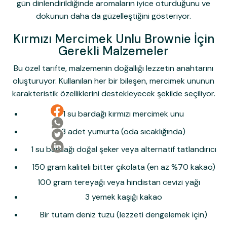
gün dinlendirildiğinde aromaların iyice oturduğunu ve
dokunun daha da güzelleştiğini gösteriyor.
Kırmızı Mercimek Unlu Brownie İçin
Gerekli Malzemeler
Bu özel tarifte, malzemenin doğallığı lezzetin anahtarını
oluşturuyor. Kullanılan her bir bileşen, mercimek ununun
karakteristik özelliklerini destekleyecek şekilde seçiliyor.
Ailemize Katıl!
1 su bardağı kırmızı mercimek unu
3 adet yumurta (oda sıcaklığında)
Ailemize Üye Olarak İlk Siparişine Özel %10
1 su bardağı doğal şeker veya alternatif tatlandırıcı
İndirim Kazanma Şansı Yakala!
150 gram kaliteli bitter çikolata (en az %70 kakao)
100 gram tereyağı veya hindistan cevizi yağı
Kullanım Koşullarını kabul ediyorum
3 yemek kaşığı kakao
İndirimi Kazan
Bir tutam deniz tuzu (lezzeti dengelemek için)
E-posta adresinizi girerek pazarlama ve tanıtım ile ilgili iletişim almayı kabul