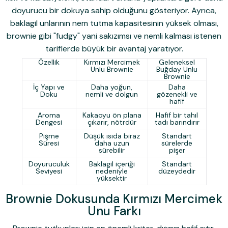
doyurucu bir dokuya sahip olduğunu gösteriyor. Ayrıca,
baklagil unlarının nem tutma kapasitesinin yüksek olması,
brownie gibi "fudgy" yani sakızımsı ve nemli kalması istenen
tariflerde büyük bir avantaj yaratıyor.
Özellik
Kırmızı Mercimek
Geleneksel
Unlu Brownie
Buğday Unlu
Brownie
İç Yapı ve
Daha yoğun,
Daha
Doku
nemli ve dolgun
gözenekli ve
hafif
Aroma
Kakaoyu ön plana
Hafif bir tahıl
Dengesi
çıkarır, nötrdür
tadı barındırır
Pişme
Düşük ısıda biraz
Standart
Süresi
daha uzun
sürelerde
sürebilir
pişer
Doyuruculuk
Baklagil içeriği
Standart
Seviyesi
nedeniyle
düzeydedir
yüksektir
Brownie Dokusunda Kırmızı Mercimek
Unu Farkı