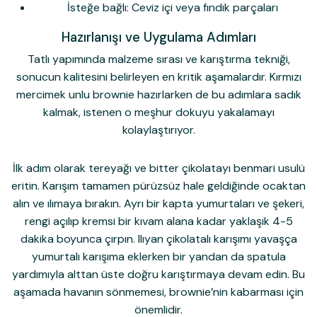
edersiniz ve Gizlilik Politikamızı okuduğunuzu ve kabul ettiğinizi onaylarsınız.
İsteğe bağlı: Ceviz içi veya fındık parçaları
Hazırlanışı ve Uygulama Adımları
Tatlı yapımında malzeme sırası ve karıştırma tekniği,
sonucun kalitesini belirleyen en kritik aşamalardır. Kırmızı
mercimek unlu brownie hazırlarken de bu adımlara sadık
kalmak, istenen o meşhur dokuyu yakalamayı
kolaylaştırıyor.
İlk adım olarak tereyağı ve bitter çikolatayı benmari usulü
eritin. Karışım tamamen pürüzsüz hale geldiğinde ocaktan
alın ve ılımaya bırakın. Ayrı bir kapta yumurtaları ve şekeri,
rengi açılıp kremsi bir kıvam alana kadar yaklaşık 4-5
dakika boyunca çırpın. Ilıyan çikolatalı karışımı yavaşça
yumurtalı karışıma eklerken bir yandan da spatula
yardımıyla alttan üste doğru karıştırmaya devam edin. Bu
aşamada havanın sönmemesi, brownie’nin kabarması için
önemlidir.