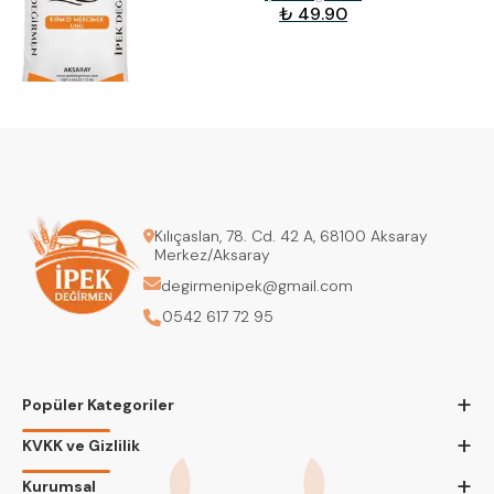
₺ 49.90
Kılıçaslan, 78. Cd. 42 A, 68100 Aksaray
Merkez/Aksaray
degirmenipek@gmail.com
0542 617 72 95
+
Popüler Kategoriler
+
KVKK ve Gizlilik
+
Kurumsal