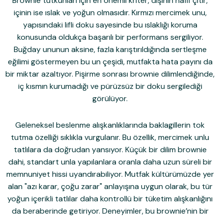
Brownie tutkunları için en önemli kriter, dışının hafif çıtır,
içinin ise ıslak ve yoğun olmasıdır. Kırmızı mercimek unu,
yapısındaki lifli doku sayesinde bu ıslaklığı koruma
konusunda oldukça başarılı bir performans sergiliyor.
Buğday ununun aksine, fazla karıştırıldığında sertleşme
eğilimi göstermeyen bu un çeşidi, mutfakta hata payını da
bir miktar azaltıyor. Pişirme sonrası brownie dilimlendiğinde,
iç kısmın kurumadığı ve pürüzsüz bir doku sergilediği
görülüyor.
Geleneksel beslenme alışkanlıklarında baklagillerin tok
tutma özelliği sıklıkla vurgulanır. Bu özellik, mercimek unlu
tatlılara da doğrudan yansıyor. Küçük bir dilim brownie
dahi, standart unla yapılanlara oranla daha uzun süreli bir
memnuniyet hissi uyandırabiliyor. Mutfak kültürümüzde yer
alan "azı karar, çoğu zarar" anlayışına uygun olarak, bu tür
yoğun içerikli tatlılar daha kontrollü bir tüketim alışkanlığını
da beraberinde getiriyor. Deneyimler, bu brownie’nin bir