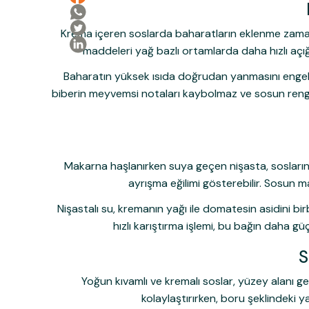
Krema içeren soslarda baharatların eklenme zaman
maddeleri yağ bazlı ortamlarda daha hızlı açı
Baharatın yüksek ısıda doğrudan yanmasını engel
biberin meyvemsi notaları kaybolmaz ve sosun rengi d
Makarna haşlanırken suya geçen nişasta, sosların 
ayrışma eğilimi gösterebilir. Sosun
Nişastalı su, kremanın yağı ile domatesin asidini b
hızlı karıştırma işlemi, bu bağın daha g
S
Yoğun kıvamlı ve kremalı soslar, yüzey alanı g
kolaylaştırırken, boru şeklindeki ya