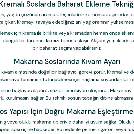
Kremalı Soslarda Baharat Ekleme Tekniğ
ı, yağda çözünen aroma bileşenlerinin korunması açısından büy
ğa çıkar. Kremayı tavaya eklediğiniz an, yağ oranının yükselm
lemek için krema ile birlikte veya kremadan hemen önce eklen
engeli bir turuncu-kırmızı tonuna ulaşır. Akşam yemeklerinizde
bir baharat seçimi yapabilirsiniz.
Makarna Soslarında Kıvam Ayarı
kıvam almasında doğal bir bağlayıcı görevi görür. Kremalı ve d
 makarnaya tamamen tutunabilmesi için haşlama suyundan bir 
irbirine bağlayarak pürüzsüz bir emülsiyon oluşturur. Makarnay
üçlü kurulmasını sağlar. Bu teknik, sosun tabağın dibine akmasını
os Yapısı İçin Doğru Makarna Eşleştirme
eniş veya oluklu makarna tipleriyle daha iyi uyum sağlar. Oluk
pılar sosu içine hapseder. Bu nedenle penne, rigatoni veya fusilli 