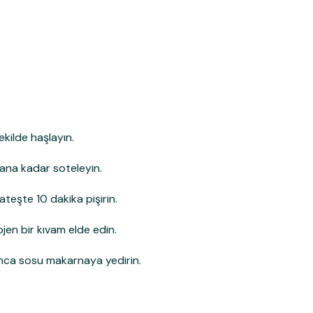
kilde haşlayın.
kana kadar soteleyin.
teşte 10 dakika pişirin.
ojen bir kıvam elde edin.
nca sosu makarnaya yedirin.