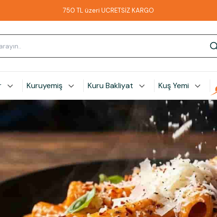
750 TL üzeri ÜCRETSİZ KARGO
r
Kuruyemiş
Kuru Bakliyat
Kuş Yemi