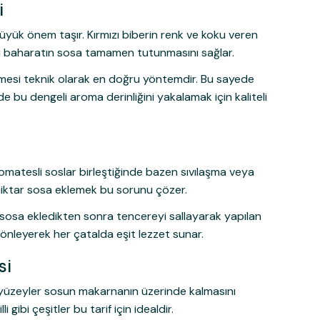
i
ük önem taşır. Kırmızı biberin renk ve koku veren
esi baharatın sosa tamamen tutunmasını sağlar.
mesi teknik olarak en doğru yöntemdir. Bu sayede
 bu dengeli aroma derinliğini yakalamak için kaliteli
omatesli soslar birleştiğinde bazen sıvılaşma veya
miktar sosa eklemek bu sorunu çözer.
ı sosa ekledikten sonra tencereyi sallayarak yapılan
 önleyerek her çatalda eşit lezzet sunar.
si
lu yüzeyler sosun makarnanın üzerinde kalmasını
gibi çeşitler bu tarif için idealdir.