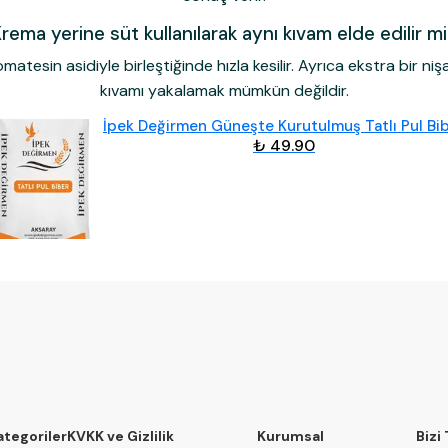
rema yerine süt kullanılarak aynı kıvam elde edilir m
tesin asidiyle birleştiğinde hızla kesilir. Ayrıca ekstra bir n
kıvamı yakalamak mümkün değildir.
İpek Değirmen Güneşte Kurutulmuş Tatlı Pul Bi
₺ 49.90
ategoriler
KVKK ve Gizlilik
Kurumsal
Bizi