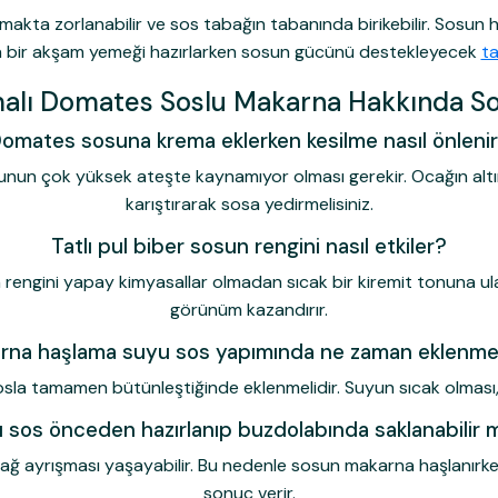
makta zorlanabilir ve sos tabağın tabanında birikebilir. Sosun 
a bir akşam yemeği hazırlarken sosun gücünü destekleyecek
ta
alı Domates Soslu Makarna Hakkında So
omates sosuna krema eklerken kesilme nasıl önleni
un çok yüksek ateşte kaynamıyor olması gerekir. Ocağın altını k
karıştırarak sosa yedirmelisiniz.
Tatlı pul biber sosun rengini nasıl etkiler?
gini yapay kimyasallar olmadan sıcak bir kiremit tonuna ulaşt
görünüm kazandırır.
rna haşlama suyu sos yapımında ne zaman eklenmel
 tamamen bütünleştiğinde eklenmelidir. Suyun sıcak olması, s
 sos önceden hazırlanıp buzdolabında saklanabilir 
a yağ ayrışması yaşayabilir. Bu nedenle sosun makarna haşlanırke
sonuç verir.