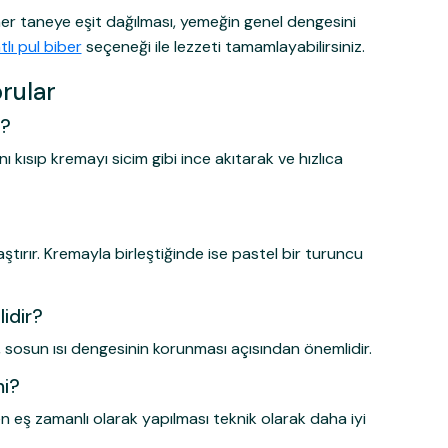
her taneye eşit dağılması, yemeğin genel dengesini
tlı pul biber
seçeneği ile lezzeti tamamlayabilirsiniz.
rular
r?
ısıp kremayı sicim gibi ince akıtarak ve hızlıca
ırır. Kremayla birleştiğinde ise pastel bir turuncu
idir?
osun ısı dengesinin korunması açısından önemlidir.
mi?
n eş zamanlı olarak yapılması teknik olarak daha iyi