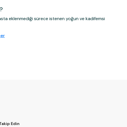
i?
işasta eklenmediği sürece istenen yoğun ve kadifemsi
ber
 Takip Edin