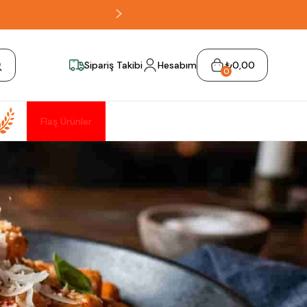
Sipariş Takibi
Hesabım
₺0,00
0
Flaş Ürünler