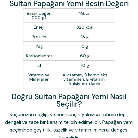
Sultan Papağanı Yemi Besin Değeri
Besin Değeri
Miktar
(100 g)
Enerji
320 kcal
Protein
18 g
Yağ
5 g
Karbonhidrat
60 g
Lif
10 g
Vitamin ve
A vitamini, B kompleks
Mineraller
vitaminleri, E vitamini,
kalsiyum, demir
Doğru Sultan Papağanı Yemi Nasıl
Seçilir?
Kuşunuzun sağlığı ve enerjisi için yalnızca tohum değil,
dengeli ve taze bir karışım tercih edilmelidir.
Papağan yemi
seçiminde çeşitlilik, tazelik ve vitamin-mineral dengesi
önemlidir.