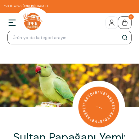
750 TL üzeri ÜCRETSİZ KARGO
0
Sultan Papağanı Yemi: