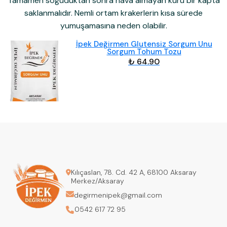
Tamamen soğuduktan sonra hava almayan kuru bir kapta
saklanmalıdır. Nemli ortam krakerlerin kısa sürede
yumuşamasına neden olabilir.
İpek Değirmen Glutensiz Sorgum Unu
Sorgum Tohum Tozu
₺ 64.90
Kılıçaslan, 78. Cd. 42 A, 68100 Aksaray
Merkez/Aksaray
degirmenipek@gmail.com
0542 617 72 95