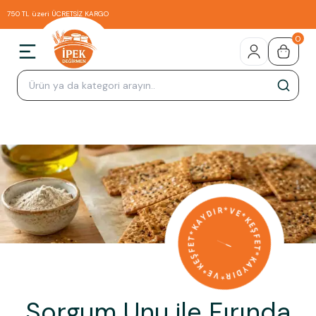
750 TL üzeri ÜCRETSİZ KARGO
0
Sorgum Unu ile Fırında