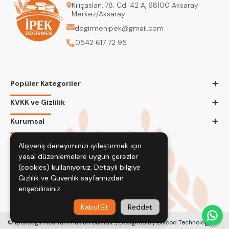
Kılıçaslan, 78. Cd. 42 A, 68100 Aksaray
Merkez/Aksaray
degirmenipek@gmail.com
0542 617 72 95
+
Popüler Kategoriler
+
KVKK ve Gizlilik
+
Kurumsal
Bizi Takip Edin
Alışveriş deneyiminizi iyileştirmek için
yasal düzenlemelere uygun çerezler
(cookies) kullanıyoruz. Detaylı bilgiye
Gizlilik ve Güvenlik
sayfamızdan
erişebilirsiniz.
Kabul Et
Reddet
© İpekdeğirmen Tüm Hakları Saklıdır. | Designed by Bixcod Technology