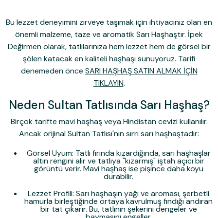
Bu lezzet deneyimini zirveye taşımak için ihtiyacınız olan en
önemli malzeme, taze ve aromatik
Sarı Haşhaş
tır. İpek
Değirmen olarak, tatlılarınıza hem lezzet hem de görsel bir
şölen katacak en kaliteli haşhaşı sunuyoruz. Tarifi
denemeden önce
SARI HAŞHAŞ SATIN ALMAK İÇİN
TIKLAYIN
.
Neden Sultan Tatlısında Sarı Haşhaş?
Birçok tarifte mavi haşhaş veya Hindistan cevizi kullanılır.
Ancak orijinal Sultan Tatlısı'nın sırrı sarı haşhaştadır:
Görsel Uyum:
Tatlı fırında kızardığında, sarı haşhaşlar
altın rengini alır ve tatlıya "kızarmış" iştah açıcı bir
görüntü verir. Mavi haşhaş ise pişince daha koyu
durabilir.
Lezzet Profili:
Sarı haşhaşın yağı ve aroması, şerbetli
hamurla birleştiğinde ortaya kavrulmuş fındığı andıran
bir tat çıkarır. Bu, tatlının şekerini dengeler ve
baymasını engeller.