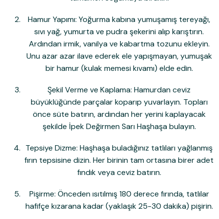
Hamur Yapımı:
Yoğurma kabına yumuşamış tereyağı,
sıvı yağ, yumurta ve pudra şekerini alıp karıştırın.
Ardından irmik, vanilya ve kabartma tozunu ekleyin.
Unu azar azar ilave ederek ele yapışmayan, yumuşak
bir hamur (kulak memesi kıvamı) elde edin.
Şekil Verme ve Kaplama:
Hamurdan ceviz
büyüklüğünde parçalar koparıp yuvarlayın. Topları
önce süte batırın, ardından her yerini kaplayacak
şekilde
İpek Değirmen Sarı Haşhaş
a bulayın.
Tepsiye Dizme:
Haşhaşa buladığınız tatlıları yağlanmış
fırın tepsisine dizin. Her birinin tam ortasına birer adet
fındık veya ceviz batırın.
Pişirme:
Önceden ısıtılmış 180 derece fırında, tatlılar
hafifçe kızarana kadar (yaklaşık 25-30 dakika) pişirin.