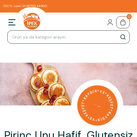
750 TL üzeri ÜCRETSİZ KARGO
0
Pirinç Unu Hafif, Glutensiz