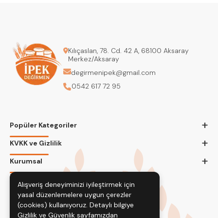
Kılıçaslan, 78. Cd. 42 A, 68100 Aksaray
Merkez/Aksaray
degirmenipek@gmail.com
0542 617 72 95
+
Popüler Kategoriler
+
KVKK ve Gizlilik
+
Kurumsal
Bizi Takip Edin
Alışveriş deneyiminizi iyileştirmek için
yasal düzenlemelere uygun çerezler
(cookies) kullanıyoruz. Detaylı bilgiye
Gizlilik ve Güvenlik
sayfamızdan