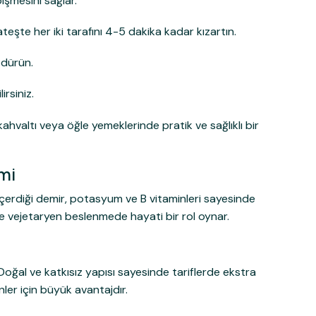
işmesini sağlar.
te her iki tarafını 4-5 dakika kadar kızartın.
üzdürün.
rsiniz.
e kahvaltı veya öğle yemeklerinde pratik ve sağlıklı bir
mi
İçerdiği demir, potasyum ve B vitaminleri sayesinde
ve vejetaryen beslenmede hayati bir rol oynar.
r. Doğal ve katkısız yapısı sayesinde tariflerde ekstra
ler için büyük avantajdır.