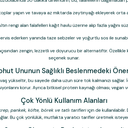
zdolabında 30 dakika dinlendirin; bu, falafellerin dağılmadan p
lar yapın ve tavaya az miktarda zeytinyağı ekleyerek orta ateş
ltın rengi alan falafelleri kağıt havlu üzerine alıp fazla yağını s
ervis ederken yanında taze sebzeler ve yoğurtlu sos ile sunabili
 açısından zengin, lezzetli ve doyurucu bir alternatiftir. Özellikl
seçenek sunar.
ohut Ununun Sağlıklı Beslenmedeki Öne
vaş yükseltir, bu sayede daha uzun süre tok kalmanızı sağlar. 
iyonlarını korur. Ayrıca bitkisel protein kaynağı olması, vegan 
Çok Yönlü Kullanım Alanları
krep, pankek, köfte, börek ve tatlı tarifleri
için de kullanılabili
lar. Bu çok yönlülük, mutfakta yaratıcı tarifler üretmek isteyen