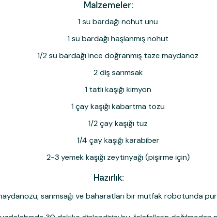
Malzemeler:
Ailemize
1 su bardağı nohut unu
1 su bardağı haşlanmış nohut
Ailemize Üye Olarak İlk
1/2 su bardağı ince doğranmış taze maydanoz
İndirim Kazanma 
2 diş sarımsak
1 tatlı kaşığı kimyon
Kullanım Koşullarını kabul 
1 çay kaşığı kabartma tozu
İndirimi
1/2 çay kaşığı tuz
E-posta adresinizi girerek pazarlama ve tanıtım 
ve Gizlilik Politikamızı okuduğunuzu ve kabul et
1/4 çay kaşığı karabiber
2-3 yemek kaşığı zeytinyağı (pişirme için)
Hazırlık:
maydanozu, sarımsağı ve baharatları bir mutfak robotunda pürü