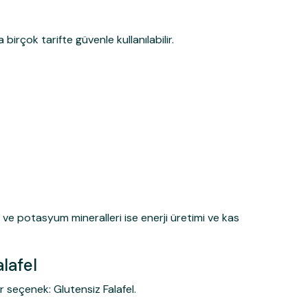
ı
irçok tarifte güvenle kullanılabilir.
 ve potasyum mineralleri ise enerji üretimi ve kas
alafel
ir seçenek:
Glutensiz Falafel
.