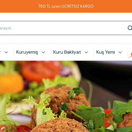
750 TL üzeri ÜCRETSİZ KARGO
r
Kuruyemiş
Kuru Bakliyat
Kuş Yemi