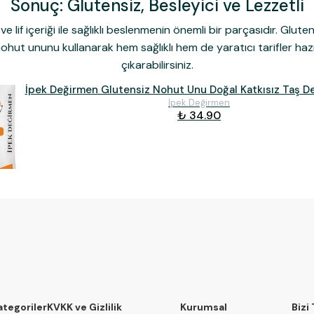
Sonuç: Glutensiz, Besleyici ve Lezzetli
e lif içeriği ile sağlıklı beslenmenin önemli bir parçasıdır. Gluten
hut ununu kullanarak hem sağlıklı hem de yaratıcı tarifler hazır
çıkarabilirsiniz.
İpek Değirmen Glutensiz Nohut Unu Doğal Katkısız Taş 
İpek Değirmen
₺ 34.90
ategoriler
KVKK ve Gizlilik
Kurumsal
Bizi