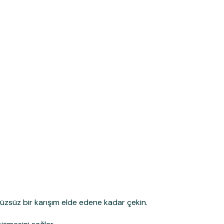
 Katıl!
 Siparişine Özel %10
Şansı Yakala!
ediyorum
 Kazan
ile ilgili iletişim almayı kabul edersiniz
tiğinizi onaylarsınız.
zsüz bir karışım elde edene kadar çekin.