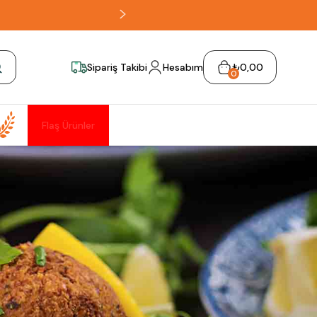
Sipariş Takibi
Hesabım
₺0,00
0
Flaş Ürünler