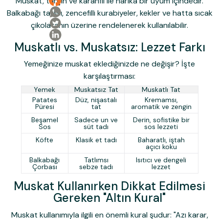
Muskat, tarçın ve karanfil ile harika bir uyum içindedir.
Balkabağı tatlısı, zencefilli kurabiyeler, kekler ve hatta sıcak
çikolatanın üzerine rendelenerek kullanılabilir.
Muskatlı vs. Muskatsız: Lezzet Farkı
Yemeğinize muskat eklediğinizde ne değişir? İşte
karşılaştırması:
Yemek
Muskatsız Tat
Muskatlı Tat
Patates
Düz, nişastalı
Kremamsı,
Püresi
tat
aromatik ve zengin
Beşamel
Sadece un ve
Derin, sofistike bir
Sos
süt tadı
sos lezzeti
Köfte
Klasik et tadı
Baharatlı, iştah
açıcı koku
Balkabağı
Tatlımsı
Isıtıcı ve dengeli
Çorbası
sebze tadı
lezzet
Muskat Kullanırken Dikkat Edilmesi
Gereken "Altın Kural"
Muskat kullanımıyla ilgili en önemli kural şudur:
"Azı karar,