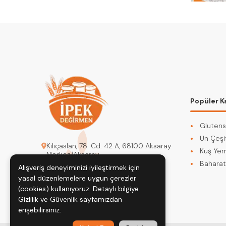
Popüler K
Glutens
Un Çeşit
Kılıçaslan, 78. Cd. 42 A, 68100 Aksaray
Kuş Yem
Merkez/Aksaray
Baharat
Alışveriş deneyiminizi iyileştirmek için
degirmenipek@gmail.com
yasal düzenlemelere uygun çerezler
0542 617 72 95
(cookies) kullanıyoruz. Detaylı bilgiye
Gizlilik ve Güvenlik
sayfamızdan
erişebilirsiniz.