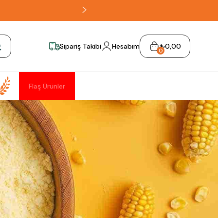
Sipariş Takibi
Hesabım
₺0,00
0
Flaş Ürünler