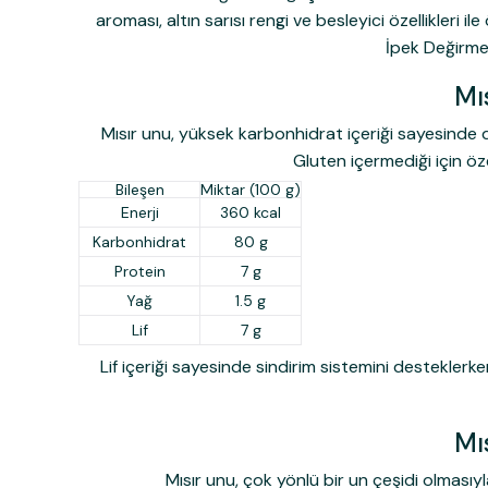
aroması, altın sarısı rengi ve besleyici özellikleri 
İpek Değirmen
Mı
Mısır unu, yüksek karbonhidrat içeriği sayesinde doğ
Gluten içermediği için öze
Bileşen
Miktar (100 g)
Enerji
360 kcal
Karbonhidrat
80 g
Protein
7 g
Yağ
1.5 g
Lif
7 g
Lif içeriği sayesinde sindirim sistemini destekler
Mı
Mısır unu, çok yönlü bir un çeşidi olmasıyla 