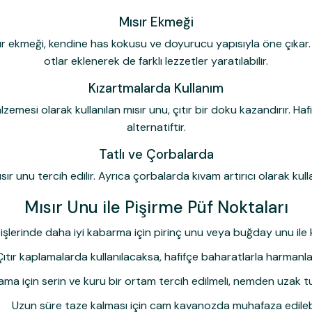
Mısır Ekmeği
ır ekmeği, kendine has kokusu ve doyurucu yapısıyla öne çıkar. S
otlar eklenerek de farklı lezzetler yaratılabilir.
Kızartmalarda Kullanım
esi olarak kullanılan mısır unu, çıtır bir doku kazandırır. Hafif
alternatiftir.
Tatlı ve Çorbalarda
ır unu tercih edilir. Ayrıca çorbalarda kıvam artırıcı olarak kulla
Mısır Unu ile Pişirme Püf Noktaları
şlerinde daha iyi kabarma için pirinç unu veya buğday unu ile kar
Çıtır kaplamalarda kullanılacaksa, hafifçe baharatlarla harmanlan
ama için serin ve kuru bir ortam tercih edilmeli, nemden uzak tu
Uzun süre taze kalması için cam kavanozda muhafaza edilebi