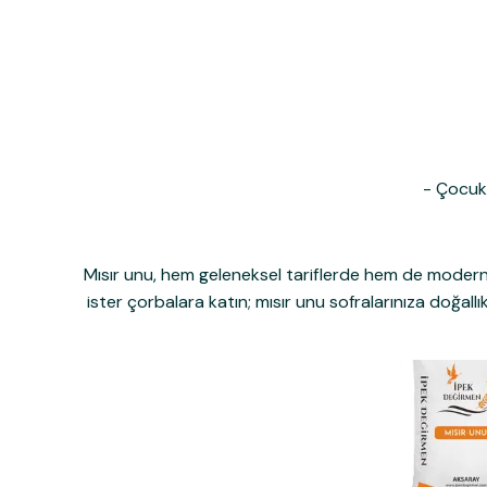
- Çocukl
Mısır unu
, hem geleneksel tariflerde hem de modern mu
ister çorbalara katın; mısır unu sofralarınıza doğall