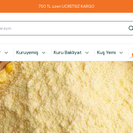
750 TL üzeri ÜCRETSİZ KARGO
r
Kuruyemiş
Kuru Bakliyat
Kuş Yemi