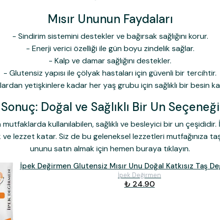
Mısır Ununun Faydaları
- Sindirim sistemini destekler ve bağırsak sağlığını korur.
- Enerji verici özelliği ile gün boyu zindelik sağlar.
- Kalp ve damar sağlığını destekler.
- Glutensiz yapısı ile çölyak hastaları için güvenli bir tercihtir.
ardan yetişkinlere kadar her yaş grubu için sağlıklı bir besin ka
Sonuç: Doğal ve Sağlıklı Bir Un Seçeneği
tfaklarda kullanılabilen, sağlıklı ve besleyici bir un çeşididir. 
ık ve lezzet katar. Siz de bu geleneksel lezzetleri mutfağınıza 
ununu satın almak için hemen buraya tıklayın.
İpek Değirmen Glutensiz Mısır Unu Doğal Katkısız Taş D
İpek Değirmen
₺ 24.90