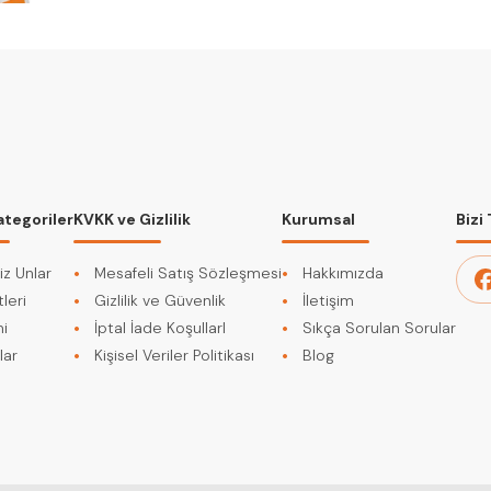
ategoriler
KVKK ve Gizlilik
Kurumsal
Bizi
iz Unlar
Mesafeli Satış Sözleşmesi
Hakkımızda
leri
Gizlilik ve Güvenlik
İletişim
i
İptal İade KoşullarI
Sıkça Sorulan Sorular
lar
Kişisel Veriler Politikası
Blog