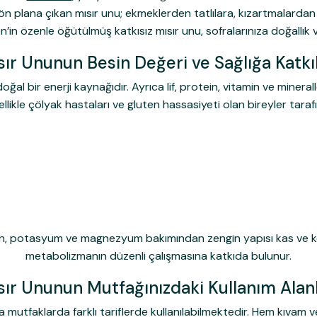
ile ön plana çıkan mısır unu; ekmeklerden tatlılara, kızartmalarda
’in özenle öğütülmüş katkısız mısır unu, sofralarınıza doğallık ve
sır Ununun Besin Değeri ve Sağlığa Katkıl
al bir enerji kaynağıdır. Ayrıca lif, protein, vitamin ve minerall
llikle çölyak hastaları ve gluten hassasiyeti olan bireyler tara
ken, potasyum ve magnezyum bakımından zengin yapısı kas ve kem
metabolizmanın düzenli çalışmasına katkıda bulunur.
sır Ununun Mutfağınızdaki Kullanım Alanl
mutfaklarda farklı tariflerde kullanılabilmektedir. Hem kıvam veric