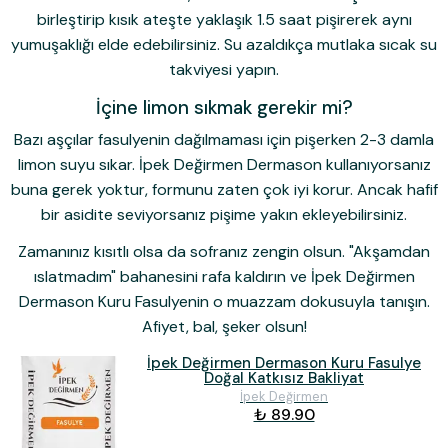
birleştirip kısık ateşte yaklaşık 1.5 saat pişirerek aynı
yumuşaklığı elde edebilirsiniz. Su azaldıkça mutlaka sıcak su
takviyesi yapın.
İçine limon sıkmak gerekir mi?
Bazı aşçılar fasulyenin dağılmaması için pişerken 2-3 damla
limon suyu sıkar. İpek Değirmen Dermason kullanıyorsanız
buna gerek yoktur, formunu zaten çok iyi korur. Ancak hafif
bir asidite seviyorsanız pişime yakın ekleyebilirsiniz.
Zamanınız kısıtlı olsa da sofranız zengin olsun.
"Akşamdan
ıslatmadım" bahanesini rafa kaldırın ve
İpek Değirmen
Dermason Kuru Fasulye
nin o muazzam dokusuyla tanışın.
Afiyet, bal, şeker olsun!
İpek Değirmen Dermason Kuru Fasulye
Doğal Katkısız Bakliyat
İpek Değirmen
₺ 89.90