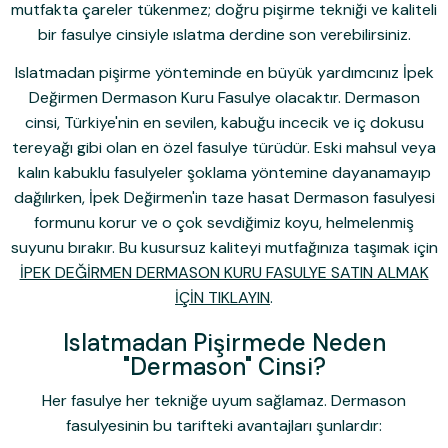
mutfakta çareler tükenmez; doğru pişirme tekniği ve kaliteli
bir fasulye cinsiyle ıslatma derdine son verebilirsiniz.
Islatmadan pişirme yönteminde en büyük yardımcınız
İpek
Değirmen Dermason Kuru Fasulye
olacaktır. Dermason
cinsi, Türkiye'nin en sevilen, kabuğu incecik ve iç dokusu
tereyağı gibi olan en özel fasulye türüdür. Eski mahsul veya
kalın kabuklu fasulyeler şoklama yöntemine dayanamayıp
dağılırken, İpek Değirmen'in taze hasat Dermason fasulyesi
formunu korur ve o çok sevdiğimiz koyu, helmelenmiş
suyunu bırakır. Bu kusursuz kaliteyi mutfağınıza taşımak için
İPEK DEĞİRMEN DERMASON KURU FASULYE SATIN ALMAK
İÇİN TIKLAYIN
.
Islatmadan Pişirmede Neden
"Dermason" Cinsi?
Her fasulye her tekniğe uyum sağlamaz. Dermason
fasulyesinin bu tarifteki avantajları şunlardır: