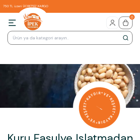
750 TL üzeri ÜCRETSİZ KARGO
0
Kuru Fasulye Islatmadan