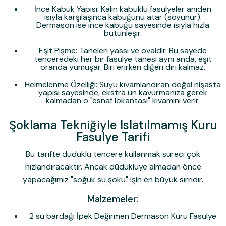
İnce Kabuk Yapısı:
Kalın kabuklu fasulyeler aniden
ısıyla karşılaşınca kabuğunu atar (soyunur).
Dermason ise ince kabuğu sayesinde ısıyla hızla
bütünleşir.
Eşit Pişme:
Taneleri yassı ve ovaldir. Bu sayede
tenceredeki her bir fasulye tanesi aynı anda, eşit
oranda yumuşar. Biri erirken diğeri diri kalmaz.
Helmelenme Özelliği:
Suyu kıvamlandıran doğal nişasta
yapısı sayesinde, ekstra un kavurmanıza gerek
kalmadan o "esnaf lokantası" kıvamını verir.
Şoklama Tekniğiyle Islatılmamış Kuru
Fasulye Tarifi
Bu tarifte düdüklü tencere kullanmak süreci çok
hızlandıracaktır. Ancak düdüklüye almadan önce
yapacağımız "soğuk su şoku" işin en büyük sırrıdır.
Malzemeler:
2 su bardağı İpek Değirmen Dermason Kuru Fasulye