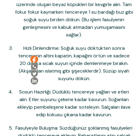
üzerinde oluşan beyaz köpükleri bir kevgirle alın. Tam
fokur fokur kaynarken tencereye
1 su bardağı buz gibi
soğuk suyu
birden dökün. (Bu işlem fasulyenin
genleşmesini ve kabuk atmadan yumuşamasını
sağlar).
Hızlı Dinlendirme:
Soğuk suyu döktükten sonra
tencerenin altını kapatın, kapağını örtün ve sadece
20 dakika
sıcak suyun içinde demlenmeye bırakın.
(Akşamdan ıslatmış gibi şişeceklerdir). Süzüp siyah
suyunu dökün.
Sosun Hazırlığı:
Düdüklü tencereye yağları ve etleri
alın. Etler suyunu çekene kadar kavurun. Soğanları
ekleyip pembeleşene kadar soteleyin. Salçaları ilave
edip kokusu çıkana kadar kavurun.
Fasulyeyle Buluşma:
Süzdüğünüz şoklanmış fasulyeleri
düdüklü tencereye ekleyin. Baharatlarını atıp salçalı