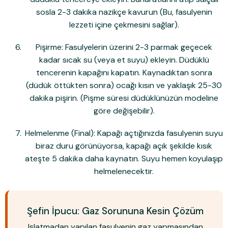
sosla 2-3 dakika nazikçe kavurun (Bu, fasulyenin
lezzeti içine çekmesini sağlar).
Pişirme:
Fasulyelerin üzerini 2-3 parmak geçecek
kadar sıcak su (veya et suyu) ekleyin. Düdüklü
tencerenin kapağını kapatın. Kaynadıktan sonra
(düdük öttükten sonra) ocağı kısın ve
yaklaşık 25-30
dakika
pişirin. (Pişme süresi düdüklünüzün modeline
göre değişebilir).
Helmelenme (Final):
Kapağı açtığınızda fasulyenin suyu
biraz duru görünüyorsa, kapağı açık şekilde kısık
ateşte 5 dakika daha kaynatın. Suyu hemen koyulaşıp
helmelenecektir.
Şefin İpucu: Gaz Sorununa Kesin Çözüm
Islatmadan yapılan fasulyenin gaz yapmasından