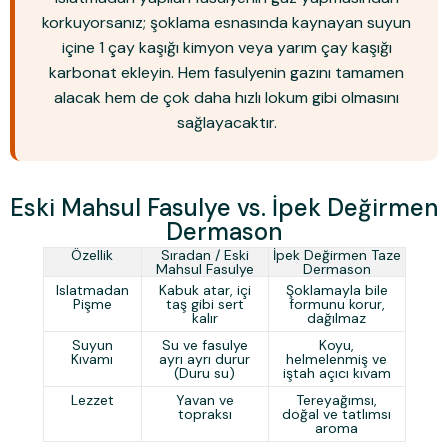
korkuyorsanız; şoklama esnasında kaynayan suyun
içine
1 çay kaşığı kimyon
veya
yarım çay kaşığı
karbonat
ekleyin. Hem fasulyenin gazını tamamen
alacak hem de çok daha hızlı lokum gibi olmasını
sağlayacaktır.
Eski Mahsul Fasulye vs. İpek Değirmen
Dermason
Özellik
Sıradan / Eski
İpek Değirmen Taze
Mahsul Fasulye
Dermason
Islatmadan
Kabuk atar, içi
Şoklamayla bile
Pişme
taş gibi sert
formunu korur,
kalır
dağılmaz
Suyun
Su ve fasulye
Koyu,
Kıvamı
ayrı ayrı durur
helmelenmiş ve
(Duru su)
iştah açıcı kıvam
Lezzet
Yavan ve
Tereyağımsı,
topraksı
doğal ve tatlımsı
aroma