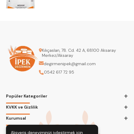
Kılıçaslan, 78. Cd. 42 A, 68100 Aksaray
Merkez/Aksaray
degirmenipek@gmail.com
0542 617 72 95
+
Popüler Kategoriler
+
KVKK ve Gizlilik
+
Kurumsal
Bizi Takip Edin
Alışveriş deneyiminizi iyileştirmek için