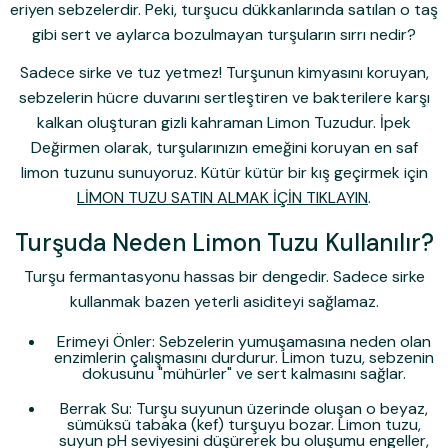
eriyen sebzelerdir. Peki, turşucu dükkanlarında satılan o taş
gibi sert ve aylarca bozulmayan turşuların sırrı nedir?
Sadece sirke ve tuz yetmez! Turşunun kimyasını koruyan,
sebzelerin hücre duvarını sertleştiren ve bakterilere karşı
kalkan oluşturan gizli kahraman
Limon Tuzu
dur. İpek
Değirmen olarak, turşularınızın emeğini koruyan en saf
limon tuzunu sunuyoruz. Kütür kütür bir kış geçirmek için
LİMON TUZU SATIN ALMAK İÇİN TIKLAYIN
.
Turşuda Neden Limon Tuzu Kullanılır?
Turşu fermantasyonu hassas bir dengedir. Sadece sirke
kullanmak bazen yeterli asiditeyi sağlamaz.
Erimeyi Önler:
Sebzelerin yumuşamasına neden olan
enzimlerin çalışmasını durdurur. Limon tuzu, sebzenin
dokusunu "mühürler" ve sert kalmasını sağlar.
Berrak Su:
Turşu suyunun üzerinde oluşan o beyaz,
sümüksü tabaka (kef) turşuyu bozar. Limon tuzu,
suyun pH seviyesini düşürerek bu oluşumu engeller,