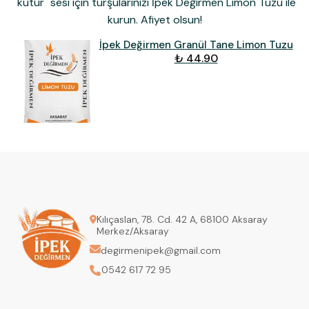
"kütür" sesi için turşularınızı
İpek Değirmen Limon Tuzu
ile
kurun. Afiyet olsun!
İpek Değirmen Granül Tane Limon Tuzu
₺ 44.90
Kılıçaslan, 78. Cd. 42 A, 68100 Aksaray
Merkez/Aksaray
degirmenipek@gmail.com
0542 617 72 95