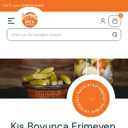
750 TL üzeri ÜCRETSİZ KARGO
0
Kış Boyunca Erimeyen,