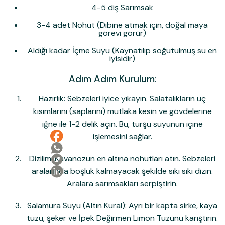
4-5 diş Sarımsak
3-4 adet Nohut (Dibine atmak için, doğal maya
görevi görür)
Aldığı kadar İçme Suyu (Kaynatılıp soğutulmuş su en
iyisidir)
Adım Adım Kurulum:
Hazırlık:
Sebzeleri iyice yıkayın. Salatalıkların uç
kısımlarını (saplarını) mutlaka kesin ve gövdelerine
iğne ile 1-2 delik açın. Bu, turşu suyunun içine
işlemesini sağlar.
Dizilim:
Kavanozun en altına nohutları atın. Sebzeleri
aralarında boşluk kalmayacak şekilde sıkı sıkı dizin.
Aralara sarımsakları serpiştirin.
Salamura Suyu (Altın Kural):
Ayrı bir kapta sirke, kaya
tuzu, şeker ve
İpek Değirmen Limon Tuzu
nu karıştırın.