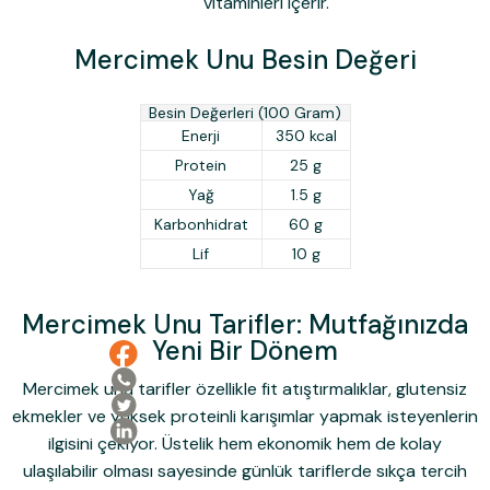
vitaminleri içerir.
Mercimek Unu Besin Değeri
Besin Değerleri (100 Gram)
Enerji
350 kcal
Protein
25 g
Yağ
1.5 g
Karbonhidrat
60 g
Lif
10 g
Mercimek Unu Tarifler: Mutfağınızda
Yeni Bir Dönem
Mercimek unu tarifler
özellikle fit atıştırmalıklar, glutensiz
ekmekler ve yüksek proteinli karışımlar yapmak isteyenlerin
ilgisini çekiyor. Üstelik hem ekonomik hem de kolay
ulaşılabilir olması sayesinde günlük tariflerde sıkça tercih