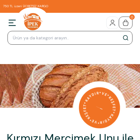
750 TL üzeri ÜCRETSİZ KARGO
0
Kırmızı Mercimek Unu ile