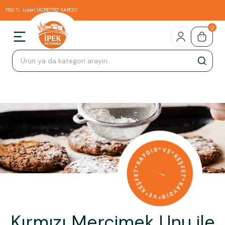
750 TL üzeri ÜCRETSİZ KARGO
0
Kırmızı Mercimek Unu ile