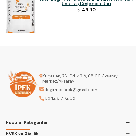
Unu Taş Değirmen Unu
₺ 49.90
Kılıçaslan, 78. Cd. 42 A, 68100 Aksaray
Merkez/Aksaray
degirmenipek@gmail.com
0542 617 72 95
+
Popüler Kategoriler
+
KVKK ve Gizlilik