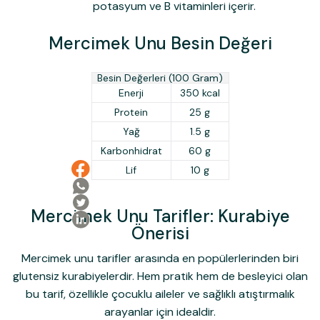
potasyum ve B vitaminleri içerir.
Mercimek Unu Besin Değeri
Besin Değerleri (100 Gram)
Enerji
350 kcal
Protein
25 g
Yağ
1.5 g
Karbonhidrat
60 g
Lif
10 g
Mercimek Unu Tarifler: Kurabiye
Önerisi
Mercimek unu tarifler
arasında en popülerlerinden biri
glutensiz kurabiyelerdir. Hem pratik hem de besleyici olan
bu tarif, özellikle çocuklu aileler ve sağlıklı atıştırmalık
arayanlar için idealdir.