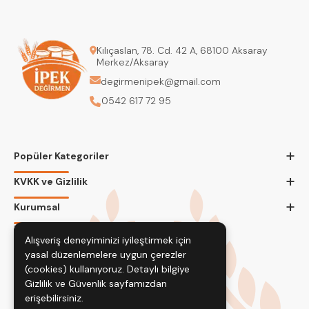
Kılıçaslan, 78. Cd. 42 A, 68100 Aksaray
Merkez/Aksaray
degirmenipek@gmail.com
0542 617 72 95
+
Popüler Kategoriler
+
KVKK ve Gizlilik
+
Kurumsal
Bizi Takip Edin
Alışveriş deneyiminizi iyileştirmek için
yasal düzenlemelere uygun çerezler
(cookies) kullanıyoruz. Detaylı bilgiye
Gizlilik ve Güvenlik
sayfamızdan
erişebilirsiniz.