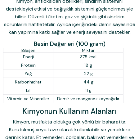
Kimyon, antioksidan özellikleri, sindirim sistemini
destekleyici etkisi ve bağışıklık sistemini güçlendirmesiyle
bilinir. Düzenli tüketim, gaz ve şişkinlik gibi sindirim
sorunlarını hafifletebilir. Ayrıca içeriğindeki demir sayesinde
kan yapımına katkı sağlar ve enerji seviyesini destekler.
Besin Değerleri (100 gram)
Bileşen
Miktar
Enerji
375 kcal
Protein
18 g
Yağ
22 g
Karbonhidrat
44 g
Lif
11 g
Vitamin ve Mineraller
Demir ve manganez kaynağıdır
Kimyonun Kullanım Alanları
Kimyon, mutfakta oldukça çok yönlü bir baharattır.
Kurutulmuş veya taze olarak kullanılabilir ve yemeklere
derinlik katar. Et yemekleri, çorbalar, bakliyat yemekleri ve