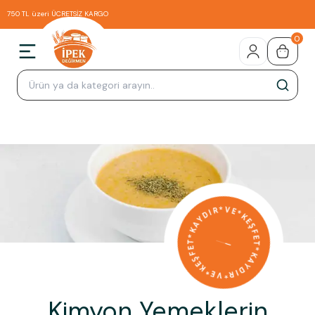
750 TL üzeri ÜCRETSİZ KARGO
0
Kimyon Yemeklerin