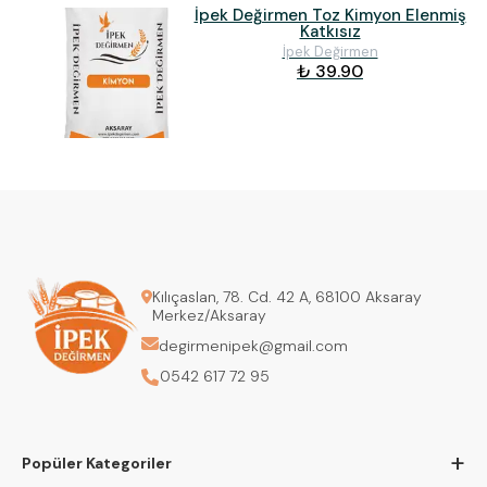
İpek Değirmen Toz Kimyon Elenmiş
Katkısız
İpek Değirmen
₺ 39.90
Kılıçaslan, 78. Cd. 42 A, 68100 Aksaray
Merkez/Aksaray
degirmenipek@gmail.com
0542 617 72 95
+
Popüler Kategoriler