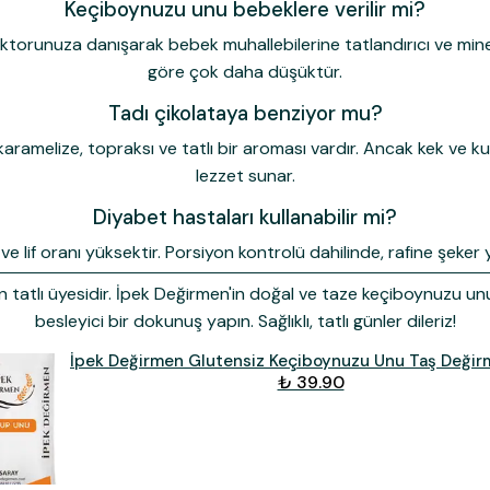
Keçiboynuzu unu bebeklere verilir mi?
torunuza danışarak bebek muhallebilerine tatlandırıcı ve minera
göre çok daha düşüktür.
Tadı çikolataya benziyor mu?
ramelize, topraksı ve tatlı bir aroması vardır. Ancak kek ve ku
lezzet sunar.
Diyabet hastaları kullanabilir mi?
lif oranı yüksektir. Porsiyon kontrolü dahilinde, rafine şeker yeri
n tatlı üyesidir. İpek Değirmen'in doğal ve taze keçiboynuzu unu 
besleyici bir dokunuş yapın. Sağlıklı, tatlı günler dileriz!
İpek Değirmen Glutensiz Keçiboynuzu Unu Taş Deği
₺ 39.90