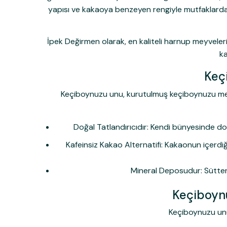
yapısı ve kakaoya benzeyen rengiyle mutfaklarda ço
İpek Değirmen olarak, en kaliteli harnup meyveleri
k
Keç
Keçiboynuzu unu, kurutulmuş keçiboynuzu meyve
Doğal Tatlandırıcıdır:
Kendi bünyesinde doğal
Kafeinsiz Kakao Alternatifi:
Kakaonun içerdiği 
Mineral Deposudur:
Sütten
Keçiboynu
Keçiboynuzu unu