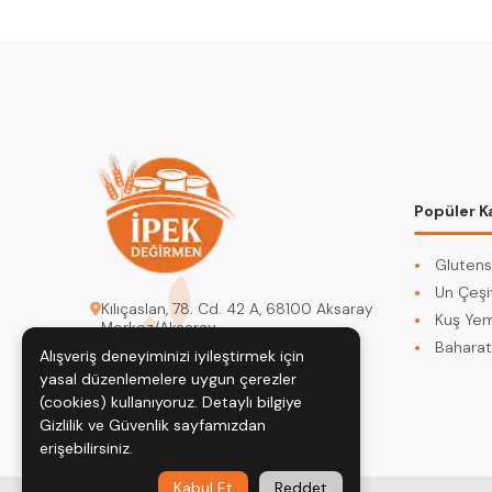
Popüler K
Glutens
Un Çeşit
Kılıçaslan, 78. Cd. 42 A, 68100 Aksaray
Kuş Yem
Merkez/Aksaray
Baharat
Alışveriş deneyiminizi iyileştirmek için
degirmenipek@gmail.com
yasal düzenlemelere uygun çerezler
0542 617 72 95
(cookies) kullanıyoruz. Detaylı bilgiye
Gizlilik ve Güvenlik
sayfamızdan
erişebilirsiniz.
Kabul Et
Reddet