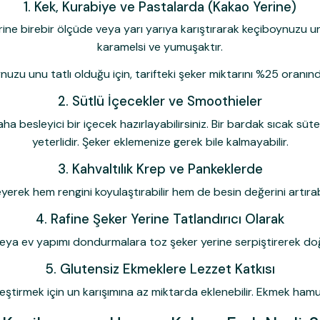
1. Kek, Kurabiye ve Pastalarda (Kakao Yerine)
ine birebir ölçüde veya yarı yarıya karıştırarak keçiboynuzu un
karamelsi ve yumuşaktır.
uzu unu tatlı olduğu için, tarifteki şeker miktarını %25 oranınd
Ailemize
2. Sütlü İçecekler ve Smoothieler
a besleyici bir içecek hazırlayabilirsiniz. Bir bardak sıcak süte
yeterlidir. Şeker eklemenize gerek bile kalmayabilir.
Ailemize Üye Olarak İlk
İndirim Kazanma 
3. Kahvaltılık Krep ve Pankeklerde
erek hem rengini koyulaştırabilir hem de besin değerini artırabil
Kullanım Koşullarını kabul 
4. Rafine Şeker Yerine Tatlandırıcı Olarak
İndirimi
veya ev yapımı dondurmalara toz şeker yerine serpiştirerek doğal 
E-posta adresinizi girerek pazarlama ve tanıtım 
5. Glutensiz Ekmeklere Lezzet Katkısı
ve Gizlilik Politikamızı okuduğunuzu ve kabul et
eştirmek için un karışımına az miktarda eklenebilir. Ekmek hamuru