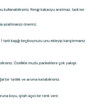
u kullanabilirsiniz. Rengi kakaoyu aratmaz, tadı ise
a azaltmanızı öneririz.
 Katıl!
 1 tatlı kaşığı keçiboynuzu unu ekleyip karıştırmanız
 Siparişine Özel %10
Şansı Yakala!
irsiniz. Özellikle muzlu pankeklere çok yakışır.
ediyorum
 Kazan
bir tatlılık ve aroma katabilirsiniz.
ile ilgili iletişim almayı kabul edersiniz
tiğinizi onaylarsınız.
na koyu, iştah açıcı bir renk verir.