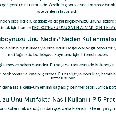
k yönlü bir kurtarıcıdır. Özellikle çocuklarına kafeinsiz bir al
isteyenlerin favorisidir.
nden elde edilen, katkısız ve doğal keçiboynuzu ununu sizlere s
atmak için hemen
KEÇİBOYNUZU UNU SATIN ALMAK İÇİN TIKLAY
iboynuzu Unu Nedir? Neden Kullanmalısı
lerinin öğütülmesiyle elde edilir. Doğal olarak glutensizdir,
mutfağınızda başköşeye koymanız için 3 temel neden:
 meyve şekeri barındırır. Bu sayede tariflerinizde kullandığınız
teobromin ve kafeini içermez. Bu özelliğiyle çocuklar, hamileler
lezzeti sunar.
 daha fazla kalsiyum emilimi sağladığı bilinmektedir. Ayrıca pot
zu Unu Mutfakta Nasıl Kullanılır? 5 Pra
nu kullanmak sandığınızdan çok daha kolaydır. İşte en yaygın ku