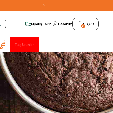
Sipariş Takibi
Hesabım
₺0,00
0
Flaş Ürünler