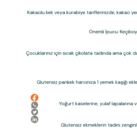
Kakaolu kek veya kurabiye tariflerinizde, kakao yer
Önemli İpucu:
Keçiboyn
Çocuklarınız için sıcak çikolata tadında ama çok dah
Glutensiz pankek harcınıza 1 yemek kaşığı ekley
Yoğurt kaselerine, yulaf lapalarına 
Glutensiz ekmeklerin tadını zenginl