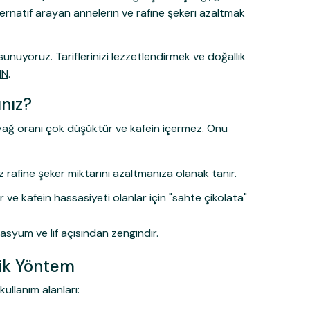
ternatif arayan annelerin ve rafine şekeri azaltmak
unuyoruz. Tariflerinizi lezzetlendirmek ve doğallık
IN
.
nız?
 yağ oranı çok düşüktür ve kafein içermez. Onu
 rafine şeker miktarını azaltmanıza olanak tanır.
 ve kafein hassasiyeti olanlar için "sahte çikolata"
asyum ve lif açısından zengindir.
tik Yöntem
llanım alanları: