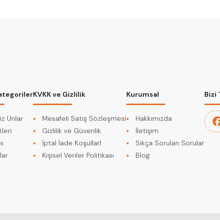
ategoriler
KVKK ve Gizlilik
Kurumsal
Bizi
iz Unlar
Mesafeli Satış Sözleşmesi
Hakkımızda
leri
Gizlilik ve Güvenlik
İletişim
i
İptal İade KoşullarI
Sıkça Sorulan Sorular
lar
Kişisel Veriler Politikası
Blog