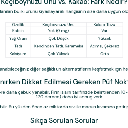
Keçiboynuzu Unu vs. Kakao: Fark Nedir?
kullanılan bu iki ürünü kıyaslayarak hangisinin size daha uygun ol
Özellik
Keçiboynuzu Unu
Kakao Tozu
Kafein
Yok (0 mg)
Var
Yağ Oranı
Çok Düşük
Yüksek
Tadı
Kendinden Tatlı, Karamelsi
Acımsı, Şekersiz
Kalsiyum
Çok Yüksek
Orta
nabileceğiniz diğer sağlıklı un alternatiflerini keşfetmek için 
anırken Dikkat Edilmesi Gereken Püf Nokt
 daha çabuk yanabilir. Fırın ısısını tarifinizde belirtilenden
170 derece) daha iyi sonuç verir.
abilir. Bu yüzden önce az miktarda sıvı ile macun kıvamına getir
Sıkça Sorulan Sorular