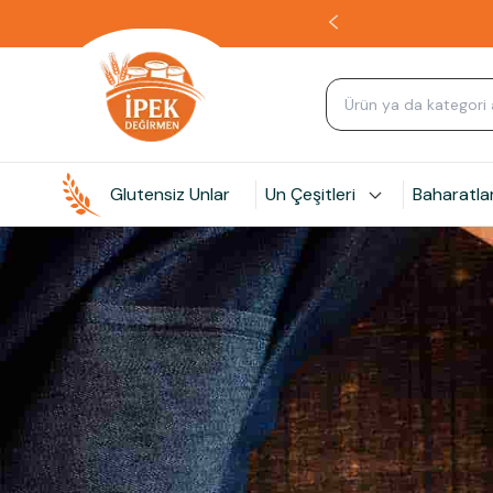
Glutensiz Unlar
Un Çeşitleri
Baharatla