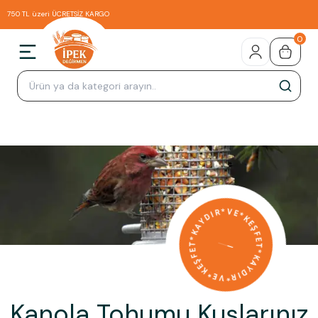
750 TL üzeri ÜCRETSİZ KARGO
0
Kanola Tohumu Kuşlarınız