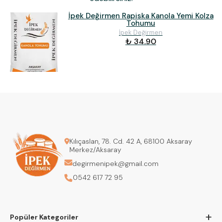
İpek Değirmen Rapiska Kanola Yemi Kolza
Tohumu
İpek Değirmen
₺ 34.90
Kılıçaslan, 78. Cd. 42 A, 68100 Aksaray
Merkez/Aksaray
degirmenipek@gmail.com
0542 617 72 95
+
Popüler Kategoriler