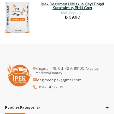
İpek Değirmen Hibiskus Çayı Doğal
Kurutulmuş Bitki Çayı
İpek Değirmen
₺ 39.90
Kılıçaslan, 78. Cd. 42 A, 68100 Aksaray
Merkez/Aksaray
degirmenipek@gmail.com
0542 617 72 95
+
Popüler Kategoriler