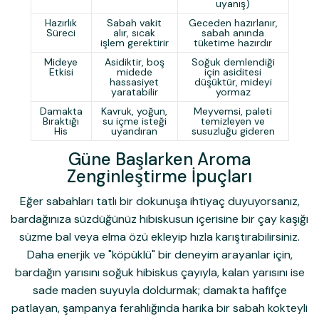
uyanış)
Hazırlık
Sabah vakit
Geceden hazırlanır,
Süreci
alır, sıcak
sabah anında
işlem gerektirir
tüketime hazırdır
Mideye
Asidiktir, boş
Soğuk demlendiği
Etkisi
midede
için asiditesi
hassasiyet
düşüktür, mideyi
yaratabilir
yormaz
Damakta
Kavruk, yoğun,
Meyvemsi, paleti
Bıraktığı
su içme isteği
temizleyen ve
His
uyandıran
susuzluğu gideren
Güne Başlarken Aroma
Zenginleştirme İpuçları
Eğer sabahları tatlı bir dokunuşa ihtiyaç duyuyorsanız,
bardağınıza süzdüğünüz hibiskusun içerisine bir çay kaşığı
süzme bal veya elma özü ekleyip hızla karıştırabilirsiniz.
Daha enerjik ve "köpüklü" bir deneyim arayanlar için,
bardağın yarısını soğuk hibiskus çayıyla, kalan yarısını ise
sade maden suyuyla doldurmak; damakta hafifçe
patlayan, şampanya ferahlığında harika bir sabah kokteyli