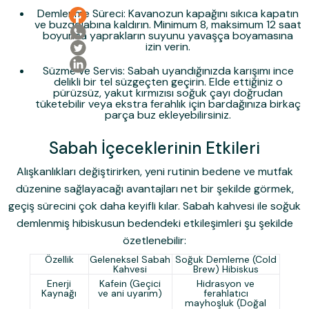
Demlenme Süreci:
Kavanozun kapağını sıkıca kapatın
ve buzdolabına kaldırın. Minimum 8, maksimum 12 saat
boyunca yaprakların suyunu yavaşça boyamasına
izin verin.
Süzme ve Servis:
Sabah uyandığınızda karışımı ince
delikli bir tel süzgeçten geçirin. Elde ettiğiniz o
pürüzsüz, yakut kırmızısı soğuk çayı doğrudan
tüketebilir veya ekstra ferahlık için bardağınıza birkaç
parça buz ekleyebilirsiniz.
Sabah İçeceklerinin Etkileri
Alışkanlıkları değiştirirken, yeni rutinin bedene ve mutfak
düzenine sağlayacağı avantajları net bir şekilde görmek,
geçiş sürecini çok daha keyifli kılar. Sabah kahvesi ile soğuk
demlenmiş hibiskusun bedendeki etkileşimleri şu şekilde
özetlenebilir:
Özellik
Geleneksel Sabah
Soğuk Demleme (Cold
Kahvesi
Brew) Hibiskus
Enerji
Kafein (Geçici
Hidrasyon ve
Kaynağı
ve ani uyarım)
ferahlatıcı
mayhoşluk (Doğal