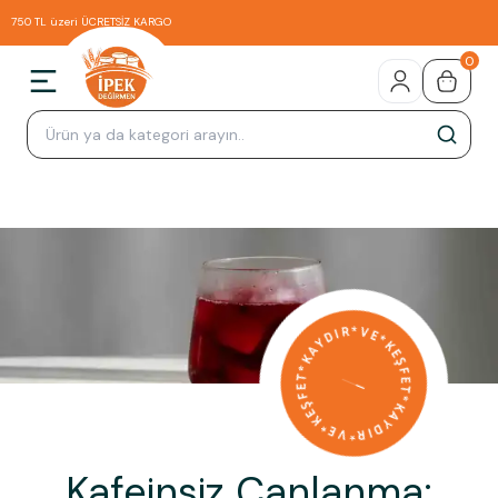
750 TL üzeri ÜCRETSİZ KARGO
0
Kafeinsiz Canlanma: