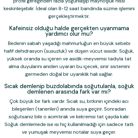
profili gereğinden fazla yoğunlaşıp mayhoşluk hissi
keskinleşebilir. İdeal olan 8-12 saat bandında süzme işlemini
gerçekleştirmektir.
Kafeinsiz olduğu halde gerçekten uyanmama
yardımcı olur mu?
Bedenin sabah yaşadığı mahmurluğun en büyük sebebi
hafif dehidrasyon (susuzluk) ve düşen vücut ısısıdır. Soğuk,
yüksek oranda su içeren ve asidik-meyvemsi tadıyla tat
alma duyularını aniden uyaran bu içecek, sinir sistemini
germeden doğal bir uyanıklık hali sağlar.
Sıcak demlenip buzdolabında soğutulanla, soğuk
demlenen arasında fark var mı?
Çok büyük bir fark vardır. Sıcak su, bitkinin içindeki acı
bileşenleri (tanenleri) anında suya geçirir. Sonradan
soğutsanız bile o acımtırak ve kekremsi tat çayda kalır.
Soğuk demlemede ise ısı hiç kullanılmadığı için sadece tatlı
ve yumuşak meyvemsi notalar suya geçer.