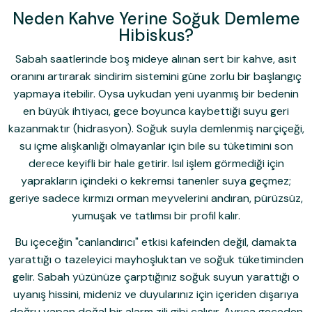
Neden Kahve Yerine Soğuk Demleme
Hibiskus?
Sabah saatlerinde boş mideye alınan sert bir kahve, asit
oranını artırarak sindirim sistemini güne zorlu bir başlangıç
yapmaya itebilir. Oysa uykudan yeni uyanmış bir bedenin
en büyük ihtiyacı, gece boyunca kaybettiği suyu geri
kazanmaktır (hidrasyon). Soğuk suyla demlenmiş narçiçeği,
su içme alışkanlığı olmayanlar için bile su tüketimini son
derece keyifli bir hale getirir. Isıl işlem görmediği için
yaprakların içindeki o kekremsi tanenler suya geçmez;
geriye sadece kırmızı orman meyvelerini andıran, pürüzsüz,
yumuşak ve tatlımsı bir profil kalır.
Bu içeceğin "canlandırıcı" etkisi kafeinden değil, damakta
yarattığı o tazeleyici mayhoşluktan ve soğuk tüketiminden
gelir. Sabah yüzünüze çarptığınız soğuk suyun yarattığı o
uyanış hissini, mideniz ve duyularınız için içeriden dışarıya
doğru yapan doğal bir alarm zili gibi çalışır. Ayrıca geceden