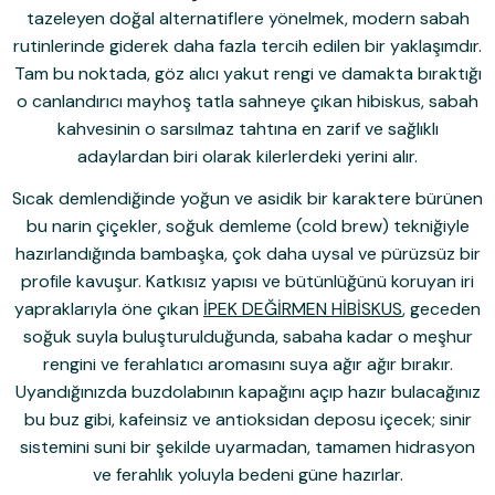
tazeleyen doğal alternatiflere yönelmek, modern sabah
rutinlerinde giderek daha fazla tercih edilen bir yaklaşımdır.
Tam bu noktada, göz alıcı yakut rengi ve damakta bıraktığı
o canlandırıcı mayhoş tatla sahneye çıkan hibiskus, sabah
kahvesinin o sarsılmaz tahtına en zarif ve sağlıklı
adaylardan biri olarak kilerlerdeki yerini alır.
Sıcak demlendiğinde yoğun ve asidik bir karaktere bürünen
bu narin çiçekler, soğuk demleme (cold brew) tekniğiyle
hazırlandığında bambaşka, çok daha uysal ve pürüzsüz bir
profile kavuşur. Katkısız yapısı ve bütünlüğünü koruyan iri
yapraklarıyla öne çıkan
İPEK DEĞİRMEN HİBİSKUS
, geceden
soğuk suyla buluşturulduğunda, sabaha kadar o meşhur
rengini ve ferahlatıcı aromasını suya ağır ağır bırakır.
Uyandığınızda buzdolabının kapağını açıp hazır bulacağınız
bu buz gibi, kafeinsiz ve antioksidan deposu içecek; sinir
sistemini suni bir şekilde uyarmadan, tamamen hidrasyon
ve ferahlık yoluyla bedeni güne hazırlar.