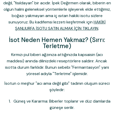
değil, "fısıldayan" bir acıdır. İpek Değirmen olarak, biberin en
olgun halini geleneksel yöntemlerle işleyerek elde ettiğimiz,
boğazı yakmayan ama iç ısıtan hakiki isotu sizlere
sunuyoruz. Bu kadifemsi lezzeti keşfetmek için
HAKİKİ
ŞANLIURFA İSOTU SATIN ALMAK İÇİN TIKLAYIN
.
İsot Neden Hemen Yakmaz? (Sırrı:
Terletme)
Kırmızı pul biberi ağzınıza attığınızda kapsaisin (acı
maddesi) anında dilinizdeki reseptörlere saldırır. Ancak
isotta durum farklıdır. Bunun sebebi
"Fermantasyon"
yani
yöresel adıyla
"Terletme"
işlemidir.
İsotun o meşhur "acı ama değil gibi" tadının oluşum süreci
şöyledir:
Güneş ve Kararma:
Biberler toplanır ve düz damlarda
güneşe serilir.