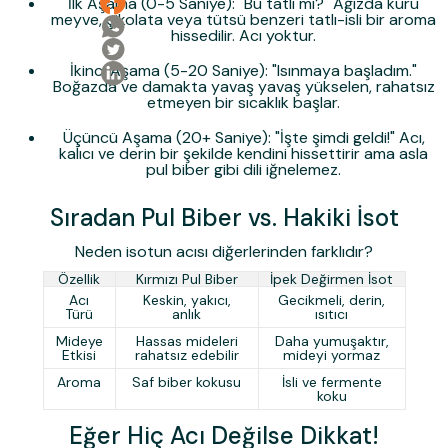
İlk Aşama (0-5 Saniye):
"Bu tatlı mı?" Ağızda kuru
meyve, çikolata veya tütsü benzeri tatlı-isli bir aroma
hissedilir. Acı yoktur.
İkinci Aşama (5-20 Saniye):
"Isınmaya başladım."
Boğazda ve damakta yavaş yavaş yükselen, rahatsız
etmeyen bir sıcaklık başlar.
Üçüncü Aşama (20+ Saniye):
"İşte şimdi geldi!" Acı,
kalıcı ve derin bir şekilde kendini hissettirir ama asla
pul biber gibi dili iğnelemez.
Sıradan Pul Biber vs. Hakiki İsot
Neden isotun acısı diğerlerinden farklıdır?
Özellik
Kırmızı Pul Biber
İpek Değirmen İsot
Acı
Keskin, yakıcı,
Gecikmeli, derin,
Türü
anlık
ısıtıcı
Mideye
Hassas mideleri
Daha yumuşaktır,
Etkisi
rahatsız edebilir
mideyi yormaz
Aroma
Saf biber kokusu
İsli ve fermente
koku
Eğer Hiç Acı Değilse Dikkat!