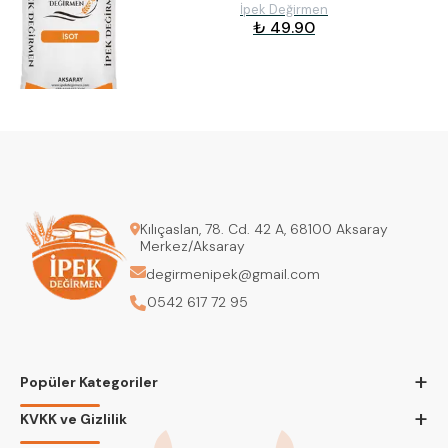
İpek Değirmen
₺ 49.90
Kılıçaslan, 78. Cd. 42 A, 68100 Aksaray
Merkez/Aksaray
degirmenipek@gmail.com
0542 617 72 95
+
Popüler Kategoriler
+
KVKK ve Gizlilik