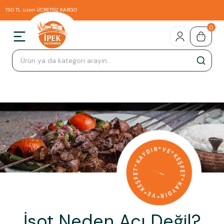
750 TL üzeri ÜCRETSİZ KARGO
0
İsot Neden Acı Değil?