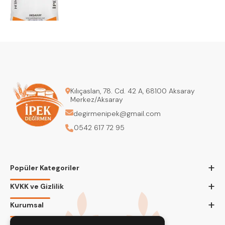
Kılıçaslan, 78. Cd. 42 A, 68100 Aksaray
Merkez/Aksaray
degirmenipek@gmail.com
0542 617 72 95
+
Popüler Kategoriler
+
KVKK ve Gizlilik
+
Kurumsal
Bizi Takip Edin