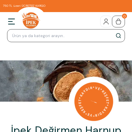
750 TL üzeri ÜCRETSİZ KARGO
0
İpek Değirmen Harnup