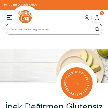
750 TL üzeri ÜCRETSİZ KARGO
0
İpek Değirmen Glutensiz