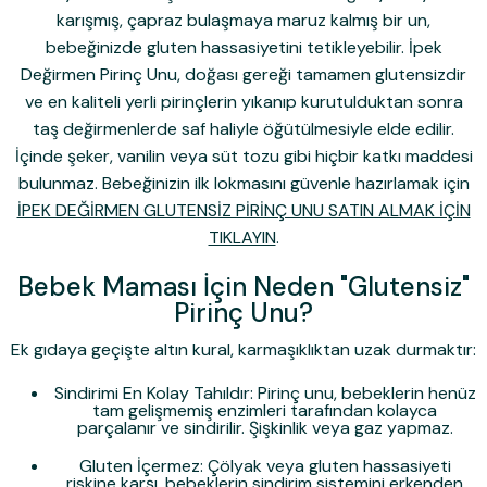
karışmış, çapraz bulaşmaya maruz kalmış bir un,
bebeğinizde gluten hassasiyetini tetikleyebilir.
İpek
Değirmen Pirinç Unu
, doğası gereği
tamamen glutensizdir
ve en kaliteli yerli pirinçlerin yıkanıp kurutulduktan sonra
taş değirmenlerde saf haliyle öğütülmesiyle elde edilir.
İçinde şeker, vanilin veya süt tozu gibi hiçbir katkı maddesi
bulunmaz. Bebeğinizin ilk lokmasını güvenle hazırlamak için
İPEK DEĞİRMEN GLUTENSİZ PİRİNÇ UNU SATIN ALMAK İÇİN
TIKLAYIN
.
Bebek Maması İçin Neden "Glutensiz"
Pirinç Unu?
Ek gıdaya geçişte altın kural, karmaşıklıktan uzak durmaktır:
Sindirimi En Kolay Tahıldır:
Pirinç unu, bebeklerin henüz
tam gelişmemiş enzimleri tarafından kolayca
parçalanır ve sindirilir. Şişkinlik veya gaz yapmaz.
Gluten İçermez:
Çölyak veya gluten hassasiyeti
riskine karşı, bebeklerin sindirim sistemini erkenden