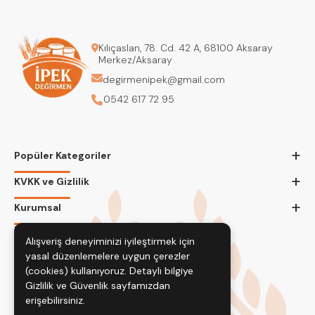
Kılıçaslan, 78. Cd. 42 A, 68100 Aksaray
Merkez/Aksaray
degirmenipek@gmail.com
0542 617 72 95
+
Popüler Kategoriler
+
KVKK ve Gizlilik
+
Kurumsal
Bizi Takip Edin
Alışveriş deneyiminizi iyileştirmek için
yasal düzenlemelere uygun çerezler
(cookies) kullanıyoruz. Detaylı bilgiye
Gizlilik ve Güvenlik
sayfamızdan
erişebilirsiniz.