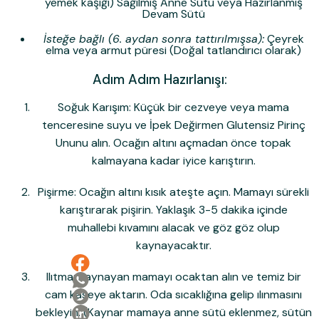
yemek kaşığı) Sağılmış Anne Sütü veya Hazırlanmış
Devam Sütü
İsteğe bağlı (6. aydan sonra tattırılmışsa):
Çeyrek
elma veya armut püresi (Doğal tatlandırıcı olarak)
Adım Adım Hazırlanışı:
Soğuk Karışım:
Küçük bir cezveye veya mama
tenceresine suyu ve
İpek Değirmen Glutensiz Pirinç
Unu
nu alın. Ocağın altını açmadan önce topak
kalmayana kadar iyice karıştırın.
Pişirme:
Ocağın altını kısık ateşte açın. Mamayı sürekli
karıştırarak pişirin. Yaklaşık 3-5 dakika içinde
muhallebi kıvamını alacak ve göz göz olup
kaynayacaktır.
Ilıtma:
Kaynayan mamayı ocaktan alın ve temiz bir
cam kaseye aktarın. Oda sıcaklığına gelip ılınmasını
bekleyin. (Kaynar mamaya anne sütü eklenmez, sütün