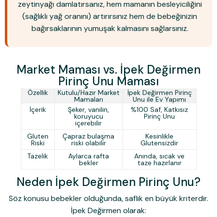
zeytinyağı
damlatırsanız, hem mamanın besleyiciliğini
(sağlıklı yağ oranını) artırırsınız hem de bebeğinizin
bağırsaklarının yumuşak kalmasını sağlarsınız.
Market Maması vs. İpek Değirmen
Pirinç Unu Maması
Özellik
Kutulu/Hazır Market
İpek Değirmen Pirinç
Mamaları
Unu ile Ev Yapımı
İçerik
Şeker, vanilin,
%100 Saf, Katkısız
koruyucu
Pirinç Unu
içerebilir
Gluten
Çapraz bulaşma
Kesinlikle
Riski
riski olabilir
Glutensizdir
Tazelik
Aylarca rafta
Anında, sıcak ve
bekler
taze hazırlanır
Neden İpek Değirmen Pirinç Unu?
Söz konusu bebekler olduğunda, saflık en büyük kriterdir.
İpek Değirmen
olarak: