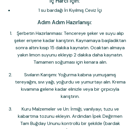
İç Harcı İçin:
1 su bardağı İri Kıyılmış Ceviz İçi
Adım Adım Hazırlanışı:
Şerbetin Hazırlanması:
Tencereye şeker ve suyu alıp
şeker eriyene kadar karıştırın. Kaynamaya başladıktan
sonra altını kısıp 15 dakika kaynatın. Ocaktan almaya
yakın limon suyunu ekleyip 2 dakika daha kaynatın.
Tamamen soğuması için kenara alın.
Sıvıların Karışımı:
Yoğurma kabına yumuşamış
tereyağını, sıvı yağı, yoğurdu ve yumurtayı alın. Krema
kıvamına gelene kadar elinizle veya bir çırpıcıyla
karıştırın.
Kuru Malzemeler ve Un:
İrmiği, vanilyayı, tuzu ve
kabartma tozunu ekleyin. Ardından
İpek Değirmen
Tam Buğday Unu
nu kontrollü bir şekilde (bardak