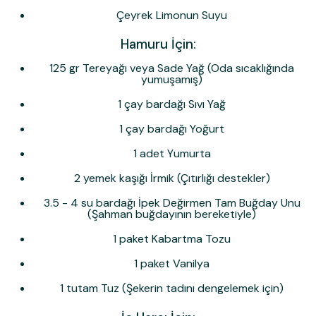
Çeyrek Limonun Suyu
Hamuru İçin:
125 gr Tereyağı veya Sade Yağ (Oda sıcaklığında
yumuşamış)
1 çay bardağı Sıvı Yağ
1 çay bardağı Yoğurt
1 adet Yumurta
2 yemek kaşığı İrmik (Çıtırlığı destekler)
3.5 - 4 su bardağı İpek Değirmen Tam Buğday Unu
(Şahman buğdayının bereketiyle)
1 paket Kabartma Tozu
1 paket Vanilya
1 tutam Tuz (Şekerin tadını dengelemek için)