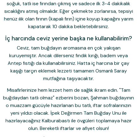
soğuk
, tatlı ise fırından çıkmış ve sadece ilk 3-4 dakikalık
sıcaklığını atmış olmalıdır. Eğer çekmekte zorlanırsa, tepsiyi
henüz ılık olan fırının (kapalı fırın) içine koyup kapağını yarım
kapatarak 10 dakika bekletebilirsiniz.
İç harcında ceviz yerine başka ne kullanabilirim?
Ceviz, tam buğdayın aromasına en çok yakışan
kuruyemiştir. Ancak dilerseniz fındık kırığı, badem veya
Antep fıstığı da kullanabilirsiniz. Hatta iç harcına bir çay
kaşığı tarçın eklemek lezzeti tamamen Osmanlı Saray
mutfağına taşıyacaktır.
Misafirlerinize hem lezzet hem de sağlık ikram edin.
"Tam
buğdaydan tatlı olmaz" ezberini bozan, Şahman buğdayının
o muazzam gücüyle hazırlanan bu tatlı, iftar sofralarınızın
yeni yıldızı olacak.
İpek Değirmen Tam Buğday Unu
ile
hazırlayacağınız Kalburabastı ile övgüleri toplamaya hazır
olun. Bereketli iftarlar ve afiyet olsun!