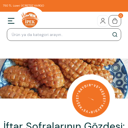
750 TL üzeri ÜCRETSİZ KARGO
0
İftar Sofralarının Gözdesi: