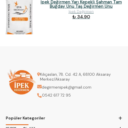
İpek Değirmen Yarı Kepekli Şahman Tam
Buğday Unu Taş Değirmen Unu
İpek Değirmen
₺ 34.90
Kılıçaslan, 78. Cd. 42 A, 68100 Aksaray
Merkez/Aksaray
degirmenipek@gmail.com
0542 617 72 95
+
Popüler Kategoriler