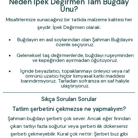
Neden İpek Değirmen Tam Buğday
Unu?
Misafirlerinize sunacağınız bir tatlıda malzeme kalitesi her
şeydir.
İpek Değirmen
olarak:
Buğdayın en asil soylarından olan
Şahman Buğdayı
nı
özenle seçiyoruz.
Geleneksel taş değirmenlerde, buğdayı ruşeyminden
ve kepeğinden ayırmadan öğütüyoruz.
İçinde beyazlatıcı, topaklanmayı önleyici veya raf
ömrünü uzatıcı hiçbir kimyasal katkı maddesi
barındırmıyoruz. Tarladan sofranıza en saf haliyle
ulaştırıyoruz.
Sıkça Sorulan Sorular
Tatlım şerbetini çekmezse ne yapmalıyım?
Şahman buğdayı şerbeti çok sever. Ancak eğer fırından
çıkan tatlıyı fazla soğutur veya şerbeti ılık dökerseniz
şerbeti çekmeyebilir. Kural çok nettir: Şerbet
buz gibi