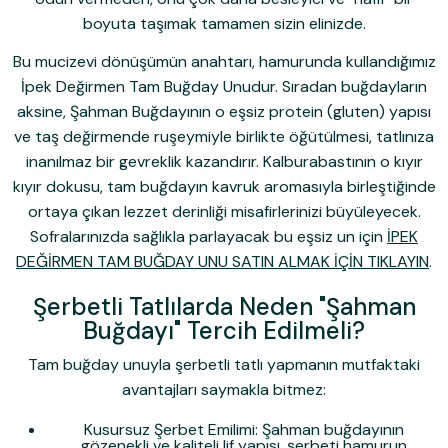
boyuta taşımak tamamen sizin elinizde.
Bu mucizevi dönüşümün anahtarı, hamurunda kullandığımız
İpek Değirmen Tam Buğday Unu
dur. Sıradan buğdayların
aksine,
Şahman Buğdayı
nın o eşsiz protein (gluten) yapısı
ve taş değirmende ruşeymiyle birlikte öğütülmesi, tatlınıza
inanılmaz bir gevreklik kazandırır. Kalburabastının o kıyır
kıyır dokusu, tam buğdayın kavruk aromasıyla birleştiğinde
ortaya çıkan lezzet derinliği misafirlerinizi büyüleyecek.
Sofralarınızda sağlıkla parlayacak bu eşsiz un için
İPEK
DEĞİRMEN TAM BUĞDAY UNU SATIN ALMAK İÇİN TIKLAYIN
.
Şerbetli Tatlılarda Neden "Şahman
Buğdayı" Tercih Edilmeli?
Tam buğday unuyla şerbetli tatlı yapmanın mutfaktaki
avantajları saymakla bitmez:
Kusursuz Şerbet Emilimi:
Şahman buğdayının
gözenekli ve kaliteli lif yapısı, şerbeti hamurun