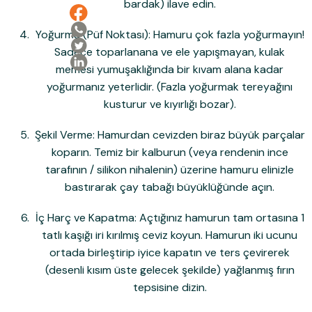
bardak) ilave edin.
Yoğurma (Püf Noktası):
Hamuru çok fazla yoğurmayın!
Sadece toparlanana ve ele yapışmayan, kulak
memesi yumuşaklığında bir kıvam alana kadar
yoğurmanız yeterlidir. (Fazla yoğurmak tereyağını
kusturur ve kıyırlığı bozar).
Şekil Verme:
Hamurdan cevizden biraz büyük parçalar
koparın. Temiz bir kalburun (veya rendenin ince
tarafının / silikon nihalenin) üzerine hamuru elinizle
bastırarak çay tabağı büyüklüğünde açın.
İç Harç ve Kapatma:
Açtığınız hamurun tam ortasına 1
tatlı kaşığı iri kırılmış ceviz koyun. Hamurun iki ucunu
ortada birleştirip iyice kapatın ve ters çevirerek
(desenli kısım üste gelecek şekilde) yağlanmış fırın
tepsisine dizin.