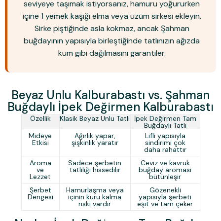
seviyeye taşımak istiyorsanız, hamuru yoğururken
içine
1 yemek kaşığı elma veya üzüm sirkesi
ekleyin.
Sirke piştiğinde asla kokmaz, ancak Şahman
buğdayının yapısıyla birleştiğinde tatlınızın ağızda
kum gibi dağılmasını garantiler.
Beyaz Unlu Kalburabastı vs. Şahman
Buğdaylı İpek Değirmen Kalburabastı
Özellik
Klasik Beyaz Unlu Tatlı
İpek Değirmen Tam
Buğdaylı Tatlı
Mideye
Ağırlık yapar,
Lifli yapısıyla
Etkisi
şişkinlik yaratır
sindirimi çok
daha rahattır
Aroma
Sadece şerbetin
Ceviz ve kavruk
ve
tatlılığı hissedilir
buğday aroması
Lezzet
bütünleşir
Şerbet
Hamurlaşma veya
Gözenekli
Dengesi
içinin kuru kalma
yapısıyla şerbeti
riski vardır
eşit ve tam çeker