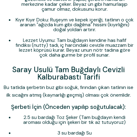
merkezine kadar çeker. Beyaz un gibi hamurlaşıp
çamur olmaz, dokusunu korur.
Kıyır Kıyır Doku:
Ruşeym ve kepek içeriği, tatlının o çok
aranan "ağızda kum gibi dağılma" hissini (kıyırlığını)
doğal yoldan artırır.
Lezzet Uyumu:
Tam buğdayın kendine has hafif
fındıksı (nutty) tadı, iç harcındaki cevizle muazzam bir
lezzet köprüsü kurar. Beyaz unun nötr tadına göre
çok daha gurme bir profil sunar.
Saray Usulü Tam Buğdaylı Cevizli
Kalburabastı Tarifi
Bu tatlıda şerbetin buz gibi soğuk, fırından çıkan tatlının ise
ilk sıcağını atmış (kaynarlığı geçmiş) olması çok önemlidir.
Şerbeti İçin (Önceden yapılıp soğutulacak):
2.5 su bardağı Toz Şeker (Tam buğdayın kendi
aroması olduğu için şekeri bir tık az tutuyoruz)
3 su bardağı Su