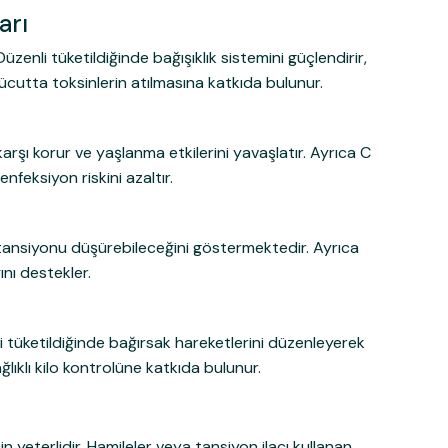
arı
Düzenli tüketildiğinde bağışıklık sistemini güçlendirir,
vücutta toksinlerin atılmasına katkıda bulunur.
 karşı korur ve yaşlanma etkilerini yavaşlatır. Ayrıca C
nfeksiyon riskini azaltır.
k tansiyonu düşürebileceğini göstermektedir. Ayrıca
nı destekler.
li tüketildiğinde bağırsak hareketlerini düzenleyerek
lıklı kilo kontrolüne katkıda bulunur.
 yeterlidir. Hamileler veya tansiyon ilacı kullanan