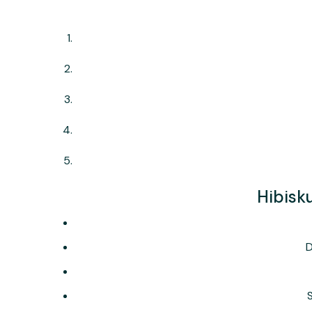
Hibisku
D
S