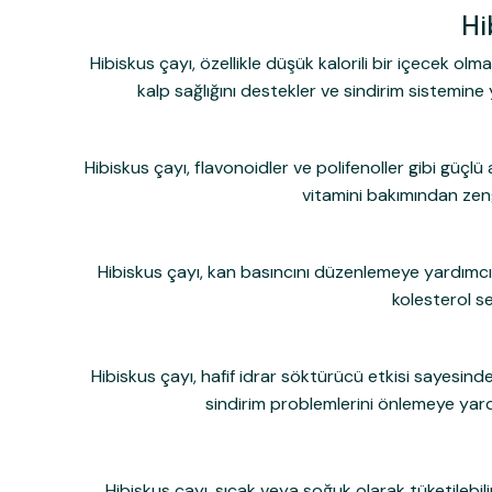
Hi
Hibiskus çayı, özellikle düşük kalorili bir içecek olma
kalp sağlığını destekler ve sindirim sistemine
Hibiskus çayı, flavonoidler ve polifenoller gibi güçlü 
vitamini bakımından zengi
Hibiskus çayı, kan basıncını düzenlemeye yardımcı 
kolesterol s
Hibiskus çayı, hafif idrar söktürücü etkisi sayesind
sindirim problemlerini önlemeye yardı
Hibiskus çayı, sıcak veya soğuk olarak tüketilebil