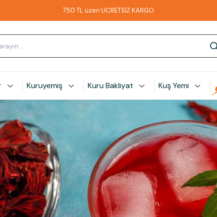
750 TL üzeri ÜCRETSİZ KARGO
r
Kuruyemiş
Kuru Bakliyat
Kuş Yemi