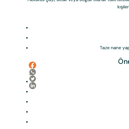
kişil
Taze nane yapr
Öne