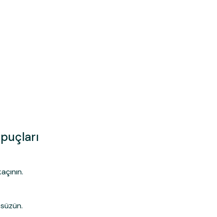
İpuçları
açının.
 süzün.