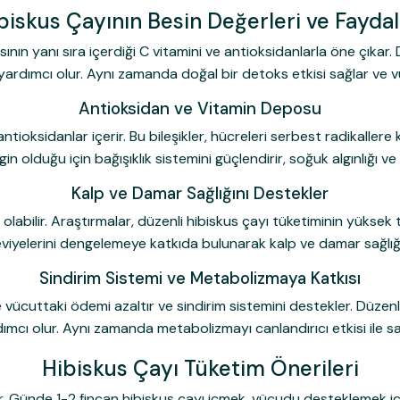
biskus Çayının Besin Değerleri ve Faydal
sının yanı sıra içerdiği C vitamini ve antioksidanlarla öne çıkar. 
 yardımcı olur. Aynı zamanda doğal bir detoks etkisi sağlar ve 
Antioksidan ve Vitamin Deposu
antioksidanlar içerir. Bu bileşikler, hücreleri serbest radikallere
n olduğu için bağışıklık sistemini güçlendirir, soğuk algınlığı ve e
Kalp ve Damar Sağlığını Destekler
olabilir. Araştırmalar, düzenli hibiskus çayı tüketiminin yükse
eviyelerini dengelemeye katkıda bulunarak kalp ve damar sağlığı
Sindirim Sistemi ve Metabolizmaya Katkısı
e vücuttaki ödemi azaltır ve sindirim sistemini destekler. Düzen
mcı olur. Aynı zamanda metabolizmayı canlandırıcı etkisi ile sağ
Hibiskus Çayı Tüketim Önerileri
ir. Günde 1-2 fincan hibiskus çayı içmek, vücudu desteklemek için