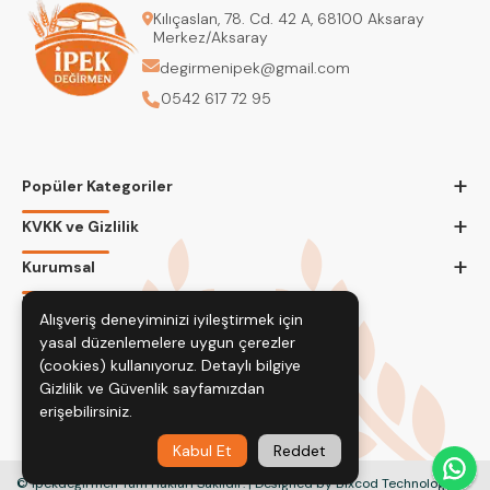
Kılıçaslan, 78. Cd. 42 A, 68100 Aksaray
Merkez/Aksaray
degirmenipek@gmail.com
0542 617 72 95
+
Popüler Kategoriler
+
KVKK ve Gizlilik
+
Kurumsal
Bizi Takip Edin
Alışveriş deneyiminizi iyileştirmek için
yasal düzenlemelere uygun çerezler
(cookies) kullanıyoruz. Detaylı bilgiye
Gizlilik ve Güvenlik
sayfamızdan
erişebilirsiniz.
Kabul Et
Reddet
© İpekdeğirmen Tüm Hakları Saklıdır. | Designed by Bixcod Technology