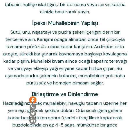
tabanını hafifçe ıslattığınız bir borcama veya servis kabına
elinizle bastırarak yayın.
İpeksi Muhallebinin Yapılışı
Sütü, unu, nişastayı ve
pudra şekeri
içeriğini derin bir
tencereye alın. Karışımı ocağa almadan önce tel çırpıcıyla
tamamen pürüzsüz olana kadar karıştırın. Ardından orta
ateşte, sürekli karıştırarak kaynamaya başlayıp koyulaşana
kadar pişirin. Muhallebi kıvam alınca ocağı kapatın; tereyağı
ve vanilyayı ekleyip yağı eriyene kadar hızlıca çırpın. Bu
aşamada pudra şekerinin kullanımı, muhallebinin çok daha
pürüzsüz ve homojen olmasını sağlar.
Birleştirme ve Dinlendirme
Hazırladığınız sıcak muhallebiyi, havuçlu tabanın üzerine her
yere eşit gelecek şekilde dökün. Oda sıcaklığına gelene
kadar beklettikten sonra üzerini streç filmle kapatarak
buzdolabında en az 4-5 saat, mümkünse bir gece