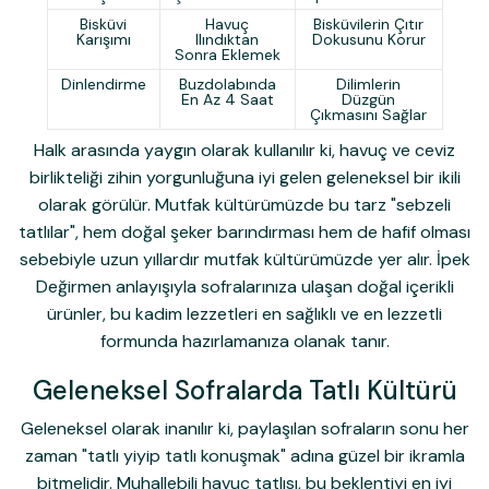
Bisküvi
Havuç
Bisküvilerin Çıtır
Karışımı
Ilındıktan
Dokusunu Korur
Sonra Eklemek
Dinlendirme
Buzdolabında
Dilimlerin
En Az 4 Saat
Düzgün
Çıkmasını Sağlar
Halk arasında yaygın olarak kullanılır ki, havuç ve ceviz
birlikteliği zihin yorgunluğuna iyi gelen geleneksel bir ikili
olarak görülür. Mutfak kültürümüzde bu tarz "sebzeli
tatlılar", hem doğal şeker barındırması hem de hafif olması
sebebiyle uzun yıllardır mutfak kültürümüzde yer alır. İpek
Değirmen anlayışıyla sofralarınıza ulaşan doğal içerikli
ürünler, bu kadim lezzetleri en sağlıklı ve en lezzetli
formunda hazırlamanıza olanak tanır.
Geleneksel Sofralarda Tatlı Kültürü
Geleneksel olarak inanılır ki, paylaşılan sofraların sonu her
zaman "tatlı yiyip tatlı konuşmak" adına güzel bir ikramla
bitmelidir. Muhallebili havuç tatlısı, bu beklentiyi en iyi