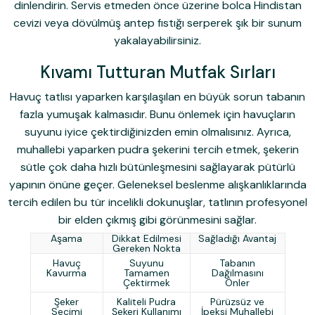
dinlendirin. Servis etmeden önce üzerine bolca Hindistan
cevizi veya dövülmüş antep fıstığı serperek şık bir sunum
yakalayabilirsiniz.
Kıvamı Tutturan Mutfak Sırları
Havuç tatlısı yaparken karşılaşılan en büyük sorun tabanın
fazla yumuşak kalmasıdır. Bunu önlemek için havuçların
suyunu iyice çektirdiğinizden emin olmalısınız. Ayrıca,
muhallebi yaparken pudra şekerini tercih etmek, şekerin
sütle çok daha hızlı bütünleşmesini sağlayarak pütürlü
yapının önüne geçer. Geleneksel beslenme alışkanlıklarında
tercih edilen bu tür incelikli dokunuşlar, tatlının profesyonel
bir elden çıkmış gibi görünmesini sağlar.
Aşama
Dikkat Edilmesi
Sağladığı Avantaj
Gereken Nokta
Havuç
Suyunu
Tabanın
Kavurma
Tamamen
Dağılmasını
Çektirmek
Önler
Şeker
Kaliteli Pudra
Pürüzsüz ve
Seçimi
Şekeri Kullanımı
İpeksi Muhallebi