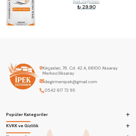
İpek Değirmen
₺ 29.90
Kılıçaslan, 78. Cd. 42 A, 68100 Aksaray
Merkez/Aksaray
degirmenipek@gmail.com
0542 617 72 95
+
Popüler Kategoriler
+
KVKK ve Gizlilik