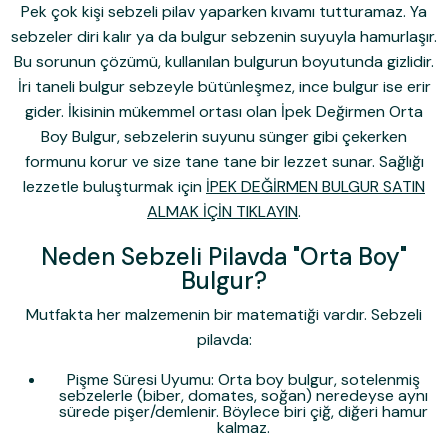
Pek çok kişi sebzeli pilav yaparken kıvamı tutturamaz. Ya
sebzeler diri kalır ya da bulgur sebzenin suyuyla hamurlaşır.
Bu sorunun çözümü, kullanılan bulgurun boyutunda gizlidir.
İri taneli bulgur sebzeyle bütünleşmez, ince bulgur ise erir
gider. İkisinin mükemmel ortası olan
İpek Değirmen Orta
Boy Bulgur
, sebzelerin suyunu sünger gibi çekerken
formunu korur ve size tane tane bir lezzet sunar. Sağlığı
lezzetle buluşturmak için
İPEK DEĞİRMEN BULGUR SATIN
ALMAK İÇİN TIKLAYIN
.
Neden Sebzeli Pilavda "Orta Boy"
Bulgur?
Mutfakta her malzemenin bir matematiği vardır. Sebzeli
pilavda:
Pişme Süresi Uyumu:
Orta boy bulgur, sotelenmiş
sebzelerle (biber, domates, soğan) neredeyse aynı
sürede pişer/demlenir. Böylece biri çiğ, diğeri hamur
kalmaz.