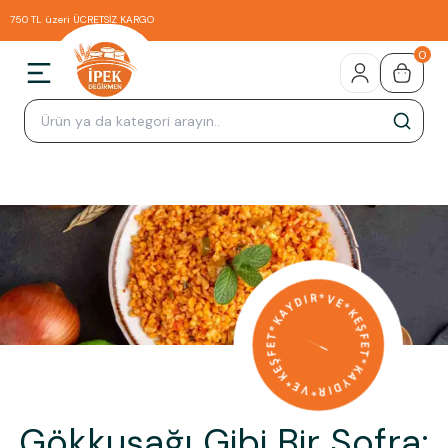
750 TL üzeri ÜCRETSİZ KARGO
0
Gökkuşağı Gibi Bir Sofra: