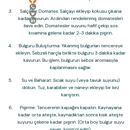
Salça ve Domates:
Salçayı ekleyip kokusu çıkana
kadar kavurun. Ardından rendelenmiş domatesleri
ilave edin. Domatesler suyunu hafif çekip sos
kıvamına gelene kadar 2-3 dakika pişirin.
Bulguru Buluşturma:
Yıkanmış bulgurları tencereye
ekleyin. Sebzeli harçla birlikte bulguru
3 dakika kadar
kavurun.
Bu işlem, bulgurun sebze aromasıyla
kaplanmasını sağlar.
Su ve Baharat:
Sıcak suyu (veya tavuk suyunu)
dökün. Tuz, karabiber ve naneyi ekleyip bir kez
karıştırın.
Pişirme:
Tencerenin kapağını kapatın. Kaynayana
kadar orta ateşte, kaynadıktan sonra
kısık ateşte
suyunu çekene kadar pişirin. (Orta boy bulgur suyu
sever, kontrol edin).