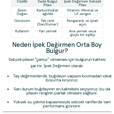
Özellik
Sade Bulgur
İpek Değirmen Sebzeli
Pilavı
Pilav
Besin
Karbonhidrat
Vitamin, Mineral ve
Değeri
ağırlıklı
Lif zengini
Görünüm
Tek renk
Rengarenk ve iştah
(Sarı/Esmer)
açıcı
Kullanım
Yan yemek
Ana yemek veya
güçlü bir eşlikçi
Neden İpek Değirmen Orta Boy
Bulgur?
Sebzeli pilavın "çamur" olmaması için bulgurun kalitesi
şarttır.
İpek Değirmen
olarak:
Taş değirmenlerde, buğdayın yapısını bozmadan ideal
boyutta kırıyoruz.
Sarı durum buğdayının en kalitelisini seçiyoruz, bu da
pilavın renginin parlak olmasını sağlıyor.
Yüksek su çekme kapasitesiyle sebzeli tariflerde tam
performans gösterir.