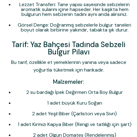
Lezzet Transferi:
Tane yapısı sayesinde sebzelerin
aromatik sularını içine hapseder. Her kaşıkta hem
bulgurun hem sebzenin tadını aynı anda alırsınız.
Görsel Denge:
Doğranmış sebzelerle bulgur taneleri
boyut olarak birbirine yakındır, tabakta şık durur.
Tarif: Yaz Bahçesi Tadında Sebzeli
Bulgur Pilavı
Bu tarif, özellikle et yemeklerinin yanına veya sadece
yoğurtla tüketmek için harikadır.
Malzemeler:
2 su bardağı İpek Değirmen Orta Boy Bulgur
1 adet büyük Kuru Soğan
2 adet Yeşil Biber (Çarliston veya Sivri)
1 adet Kırmızı Kapya Biber (Rengi ve tatlılığı için şart)
2 adet Olgun Domates (Rendelenmiş)