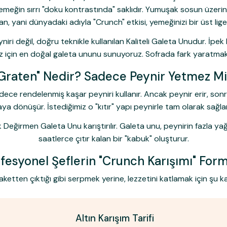
eğin sırrı "doku kontrastında" saklıdır. Yumuşak sosun üzerinde
n, yani dünyadaki adıyla
"Crunch"
etkisi, yemeğinizi bir üst lige
niri değil, doğru teknikle kullanılan
Kaliteli Galeta Unu
dur. İpek
z için en doğal galeta ununu sunuyoruz. Sofrada fark yaratmak
Graten" Nedir? Sadece Peynir Yetmez M
dece rendelenmiş kaşar peyniri kullanır. Ancak peynir erir, son
ya dönüşür. İstediğimiz o "kıtır" yapı peynirle tam olarak sağl
k Değirmen Galeta Unu
karıştırılır. Galeta unu, peynirin fazla 
saatlerce çıtır kalan bir "kabuk" oluşturur.
fesyonel Şeflerin "Crunch Karışımı" For
etten çıktığı gibi serpmek yerine, lezzetini katlamak için şu kar
Altın Karışım Tarifi