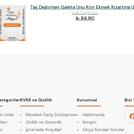
Taş Değirmen Galeta Unu Kıtır Ekmek Kızartma 
İpek Değirmen
₺ 84.90
ategoriler
KVKK ve Gizlilik
Kurumsal
Bizi
iz Unlar
Mesafeli Satış Sözleşmesi
Hakkımızda
leri
Gizlilik ve Güvenlik
İletişim
i
İptal İade KoşullarI
Sıkça Sorulan Sorular