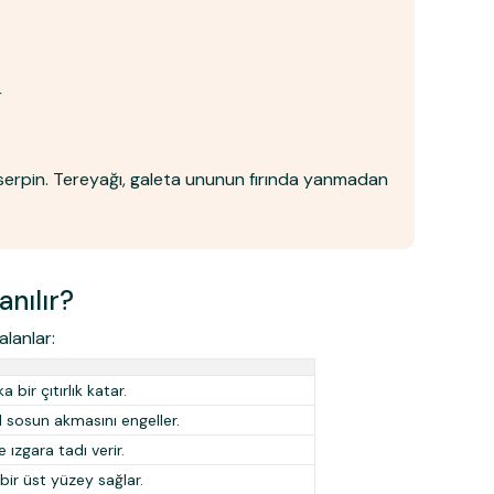
r
 serpin. Tereyağı, galeta ununun fırında yanmadan
nılır?
lanlar:
bir çıtırlık katar.
 sosun akmasını engeller.
 ızgara tadı verir.
bir üst yüzey sağlar.