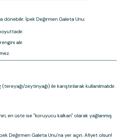
ha dönebilir.
İpek Değirmen Galeta Unu
:
boyuttadır.
engini alır.
rmez.
 (tereyağı/zeytinyağı) ile karıştırılarak
kullanılmalıdır.
niri, en üste ise "koruyucu kalkan" olarak yağlanmış
İpek Değirmen Galeta Unu
'na yer açın. Afiyet olsun!