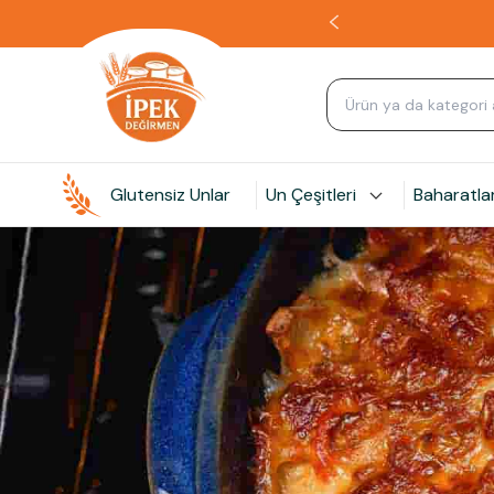
Glutensiz Unlar
Un Çeşitleri
Baharatla