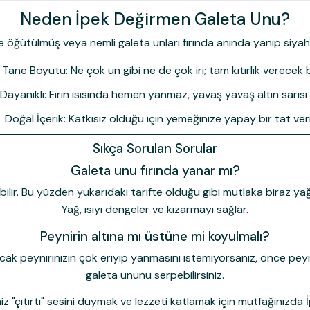
Neden İpek Değirmen Galeta Unu?
ince öğütülmüş veya nemli galeta unları fırında anında yanıp siya
l Tane Boyutu:
Ne çok un gibi ne de çok iri; tam kıtırlık verecek 
 Dayanıklı:
Fırın ısısında hemen yanmaz, yavaş yavaş altın sarısı r
Doğal İçerik:
Katkısız olduğu için yemeğinize yapay bir tat ve
Sıkça Sorulan Sorular
Galeta unu fırında yanar mı?
ilir. Bu yüzden yukarıdaki tarifte olduğu gibi mutlaka biraz
yağ
Yağ, ısıyı dengeler ve kızarmayı sağlar.
Peynirin altına mı üstüne mi koyulmalı?
 Ancak peynirinizin çok eriyip yanmasını istemiyorsanız, önce pey
galeta ununu serpebilirsiniz.
iz "çıtırtı" sesini duymak ve lezzeti katlamak için mutfağınızda