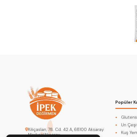
Popüler K
Glutens
Un Çeşit
Kılıçaslan, 78. Cd. 42 A, 68100 Aksaray
Kuş Yem
Merkez/Aksaray