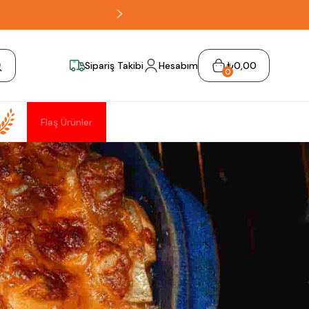
Sipariş Takibi
Hesabım
₺0,00
0
Flaş Ürünler