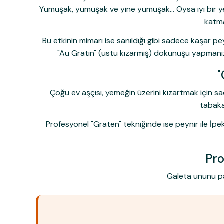
Yumuşak, yumuşak ve yine yumuşak... Oysa iyi bir yem
katma
Bu etkinin mimarı ise sanıldığı gibi sadece kaşar pey
"Au Gratin" (üstü kızarmış) dokunuşu yapmanı
"
Çoğu ev aşçısı, yemeğin üzerini kızartmak için sa
tabaka
Profesyonel "Graten" tekniğinde ise peynir ile
İpe
Pro
Galeta ununu pak