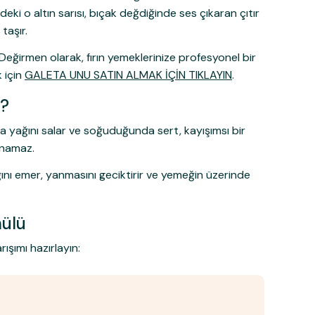
ki o altın sarısı, bıçak değdiğinde ses çıkaran çıtır
 taşır.
 Değirmen olarak, fırın yemeklerinize profesyonel bir
 için
GALETA UNU SATIN ALMAK İÇİN TIKLAYIN
.
i?
ra yağını salar ve soğuduğunda sert, kayışımsı bir
anamaz.
yağını emer, yanmasını geciktirir ve yemeğin üzerinde
mülü
ışımı hazırlayın: