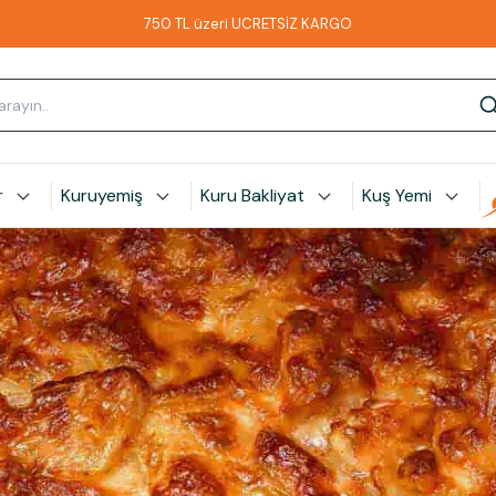
750 TL üzeri ÜCRETSİZ KARGO
r
Kuruyemiş
Kuru Bakliyat
Kuş Yemi