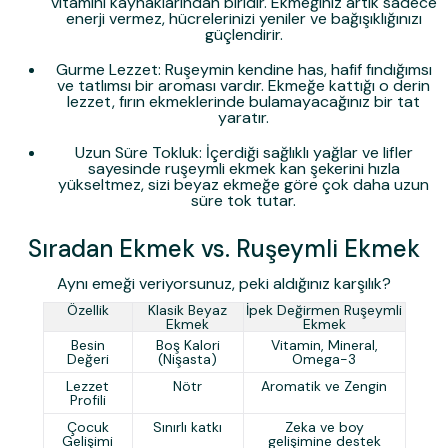
vitamini kaynaklarından biridir. Ekmeğiniz artık sadece
enerji vermez, hücrelerinizi yeniler ve bağışıklığınızı
güçlendirir.
Gurme Lezzet:
Ruşeymin kendine has, hafif fındığımsı
ve tatlımsı bir aroması vardır. Ekmeğe kattığı o derin
lezzet, fırın ekmeklerinde bulamayacağınız bir tat
yaratır.
Uzun Süre Tokluk:
İçerdiği sağlıklı yağlar ve lifler
sayesinde ruşeymli ekmek kan şekerini hızla
yükseltmez, sizi beyaz ekmeğe göre çok daha uzun
süre tok tutar.
Sıradan Ekmek vs. Ruşeymli Ekmek
Aynı emeği veriyorsunuz, peki aldığınız karşılık?
Özellik
Klasik Beyaz
İpek Değirmen Ruşeymli
Ekmek
Ekmek
Besin
Boş Kalori
Vitamin, Mineral,
Değeri
(Nişasta)
Omega-3
Lezzet
Nötr
Aromatik ve Zengin
Profili
Çocuk
Sınırlı katkı
Zeka ve boy
Gelişimi
gelişimine destek