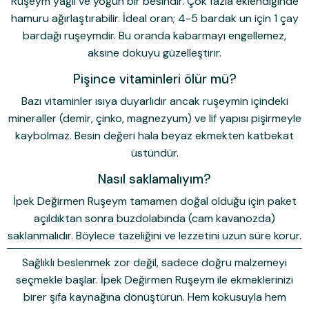
Ruşeym yağlı ve yoğun bir besindir. Çok fazla eklendiğinde
hamuru ağırlaştırabilir. İdeal oran; 4-5 bardak un için 1 çay
bardağı ruşeymdir. Bu oranda kabarmayı engellemez,
aksine dokuyu güzelleştirir.
Pişince vitaminleri ölür mü?
Bazı vitaminler ısıya duyarlıdır ancak ruşeymin içindeki
mineraller (demir, çinko, magnezyum) ve lif yapısı pişirmeyle
kaybolmaz. Besin değeri hala beyaz ekmekten katbekat
üstündür.
Nasıl saklamalıyım?
İpek Değirmen Ruşeym tamamen doğal olduğu için paket
açıldıktan sonra buzdolabında (cam kavanozda)
saklanmalıdır. Böylece tazeliğini ve lezzetini uzun süre korur.
Sağlıklı beslenmek zor değil, sadece doğru malzemeyi
seçmekle başlar. İpek Değirmen Ruşeym ile ekmeklerinizi
birer şifa kaynağına dönüştürün. Hem kokusuyla hem