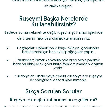
tabanına bir kase su koyarak (buhar için) yaklaşık 30-
35 dakika pişirin.
Ruşeymi Başka Nerelerde
Kullanabilirsiniz?
Sadece somun ekmekte değil, ruşeymi şu hamur işlerinde
de vitamin takviyesi olarak kullanabilirsiniz:
Poğaçalar:
Hamuruna 2 kaşık ekleyin, çocukların
beslenmesi için besleyici poğaçalar yapın.
Pankekler:
Pazar kahvaltısında krep veya pankek
harcına ekleyerek çocuklara fark ettirmeden vitamin
verin.
Kurabiyeler:
Fındık veya cevizli kurabiyelere ruşeym
eklendiğinde lezzeti ikiye katlanır.
Sıkça Sorulan Sorular
Ruşeym ekmeğin kabarmasını engeller mi?