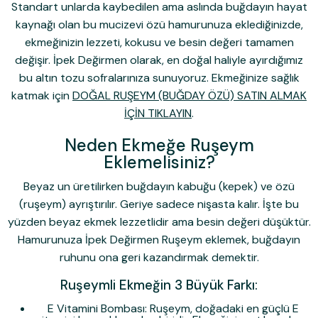
Standart unlarda kaybedilen ama aslında buğdayın hayat
kaynağı olan bu mucizevi özü hamurunuza eklediğinizde,
ekmeğinizin lezzeti, kokusu ve besin değeri tamamen
değişir. İpek Değirmen olarak, en doğal haliyle ayırdığımız
bu altın tozu sofralarınıza sunuyoruz. Ekmeğinize sağlık
katmak için
DOĞAL RUŞEYM (BUĞDAY ÖZÜ) SATIN ALMAK
İÇİN TIKLAYIN
.
Neden Ekmeğe Ruşeym
Eklemelisiniz?
Beyaz un üretilirken buğdayın kabuğu (kepek) ve özü
(ruşeym) ayrıştırılır. Geriye sadece nişasta kalır. İşte bu
yüzden beyaz ekmek lezzetlidir ama besin değeri düşüktür.
Hamurunuza
İpek Değirmen Ruşeym
eklemek, buğdayın
ruhunu ona geri kazandırmak demektir.
Ruşeymli Ekmeğin 3 Büyük Farkı:
E Vitamini Bombası:
Ruşeym, doğadaki en güçlü E